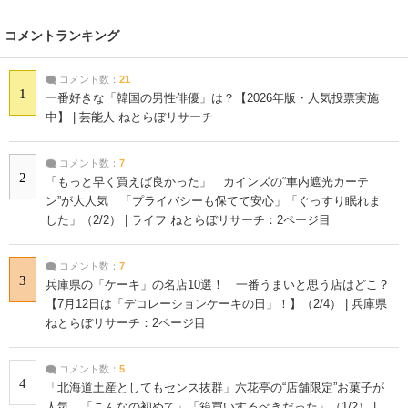
コメントランキング
コメント数：
21
1
一番好きな「韓国の男性俳優」は？【2026年版・人気投票実施
中】 | 芸能人 ねとらぼリサーチ
コメント数：
7
2
「もっと早く買えば良かった」 カインズの“車内遮光カーテ
ン”が大人気 「プライバシーも保てて安心」「ぐっすり眠れま
した」（2/2） | ライフ ねとらぼリサーチ：2ページ目
コメント数：
7
3
兵庫県の「ケーキ」の名店10選！ 一番うまいと思う店はどこ？
【7月12日は「デコレーションケーキの日」！】（2/4） | 兵庫県
ねとらぼリサーチ：2ページ目
コメント数：
5
4
「北海道土産としてもセンス抜群」六花亭の“店舗限定”お菓子が
人気 「こんなの初めて」「箱買いするべきだった」（1/2） |