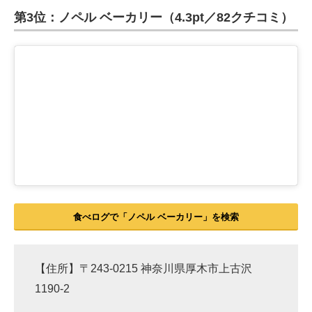
第3位：ノペル ベーカリー（4.3pt／82クチコミ）
ITの今と未来を見通す
スマホと通信の最新トレンド
進化するPCとデバイスの未来
好きが集まる 比べて選べる
ビジネスと働き方のヒント
AI活用のいまが分かる
企業ITのトレンドを詳説
食べログで「ノペル ベーカリー」を検索
経営リーダーのコミュニティ
【住所】〒243-0215 神奈川県厚木市上古沢
マーケ×ITの今がよく分かる
1190-2
ITエンジニア向け専門サイト