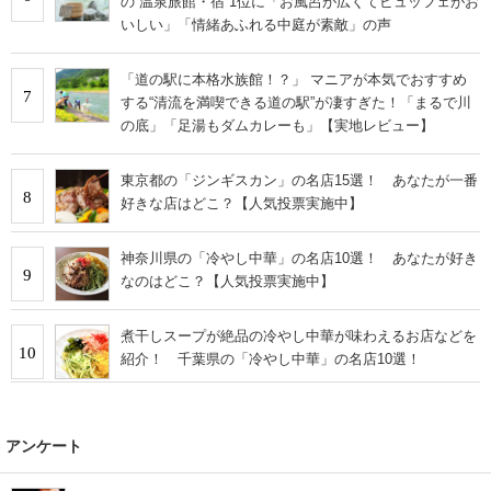
の“温泉旅館・宿”1位に「お風呂が広くてビュッフェがお
いしい」「情緒あふれる中庭が素敵」の声
「道の駅に本格水族館！？」 マニアが本気でおすすめ
7
する“清流を満喫できる道の駅”が凄すぎた！「まるで川
の底」「足湯もダムカレーも」【実地レビュー】
東京都の「ジンギスカン」の名店15選！ あなたが一番
8
好きな店はどこ？【人気投票実施中】
神奈川県の「冷やし中華」の名店10選！ あなたが好き
9
なのはどこ？【人気投票実施中】
煮干しスープが絶品の冷やし中華が味わえるお店などを
10
紹介！ 千葉県の「冷やし中華」の名店10選！
アンケート