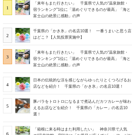
「来年もまた行きたい」 千葉県で人気の“温泉旅館・
1
宿ランキング”1位に「湯めぐりできるのが最高」「海と
富士山の絶景に感動」の声
千葉県の「かき氷」の名店10選！ 一番うまいと思う店
2
はどこ？【人気投票実施中】
「来年もまた行きたい」 千葉県で人気の“温泉旅館・
3
宿ランキング”1位に「湯めぐりできるのが最高」「海と
富士山の絶景に感動」の声
日本の伝統的な涼を感じながらゆったりとくつろげるお
4
店などを紹介！ 千葉県の「かき氷」の名店10選！
豚バラをトロトロになるまで煮込んだカツカレーが味わ
5
えるお店などを紹介！ 千葉県の「カレー」の名店10
選！
「箱根に来る時はまた利用したい」 神奈川県で人気
6