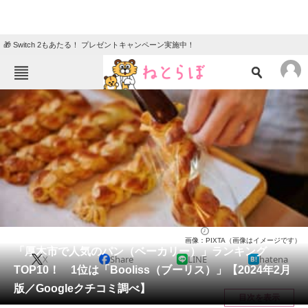
🎁 Switch 2もあたる！ プレゼントキャンペーン実施中！
ねとらぼメニュー
TOP
ニュース
エンタメ
クイズ
グルメ
地域
住まい
教育・育児
動物
リサーチ
神奈川県
2024/02/03 17:50（公開）
画像：PIXTA（画像はイメージです）
会員記事
「厚木市で人気のパン（ベーカリー）」ランキング
X
Share
LINE
hatena
TOP10！ 1位は「Booliss（ブーリス）」【2024年2月
メディア
版／Googleクチコミ調べ】
目次を表示
注目記事を集めた総合ページ