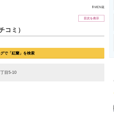
ニクス専門サイト
電子設計の基本と応用
エネルギーの専
MEN蔵
目次を表示
7クチコミ）
ログで「紅蘭」を検索
丁目5-10