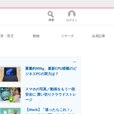
検索
ログイン
教育・育児
動物
リサーチ
会員記事
バイスの未来
好きが集まる 比べて選べる
- PR -
重量約999g、最新CPU搭載のビ
コミュニティ
マーケ×ITの今がよく分かる
ジネスPCの実力は？
スマホの写真／動画をもう一段
・活用を支援
安全に 買い切りクラウドストレ
ージ
【iHerb】「迷ったらこれ！」