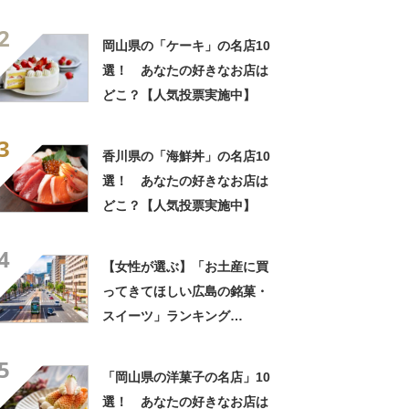
「ケーキ」の名店10選！
2
岡山県の「ケーキ」の名店10
選！ あなたの好きなお店は
どこ？【人気投票実施中】
3
香川県の「海鮮丼」の名店10
選！ あなたの好きなお店は
どこ？【人気投票実施中】
4
【女性が選ぶ】「お土産に買
ってきてほしい広島の銘菓・
スイーツ」ランキング
TOP28！ 第1位は「もみじ
5
饅頭（やまだ屋）」【2026年
「岡山県の洋菓子の名店」10
最新調査結果】
選！ あなたの好きなお店は