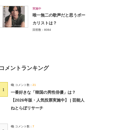
実施中
唯一無二の歌声だと思うボー
カリストは？
回答数：8084
コメントランキング
コメント数：
21
1
一番好きな「韓国の男性俳優」は？
【2026年版・人気投票実施中】 | 芸能人
ねとらぼリサーチ
コメント数：
7