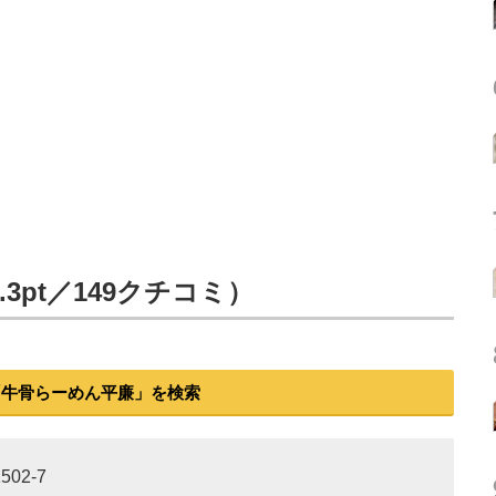
3pt／149クチコミ）
「牛骨らーめん平廉」を検索
02-7