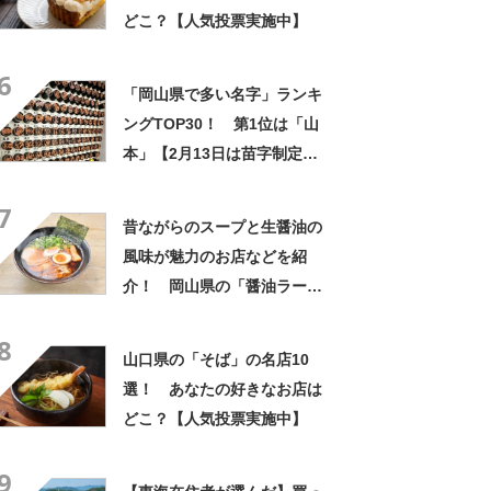
どこ？【人気投票実施中】
6
「岡山県で多い名字」ランキ
ングTOP30！ 第1位は「山
本」【2月13日は苗字制定記
念日】
7
昔ながらのスープと生醤油の
風味が魅力のお店などを紹
介！ 岡山県の「醤油ラーメ
ン」の名店10選！
8
山口県の「そば」の名店10
選！ あなたの好きなお店は
どこ？【人気投票実施中】
9