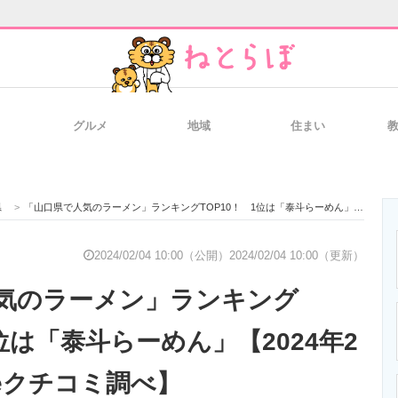
グルメ
地域
住まい
と未来を見通す
スマホと通信の最新トレンド
進化するPCとデ
県
>
「山口県で人気のラーメン」ランキングTOP10！ 1位は「泰斗らーめん」【2024年2月版／Googleクチコミ調べ】
のいまが分かる
企業ITのトレンドを詳説
経営リーダーの
2024/02/04 10:00（公開）
2024/02/04 10:00（更新）
気のラーメン」ランキング
T製品の総合サイト
IT製品の技術・比較・事例
製造業のIT導入
1位は「泰斗らーめん」【2024年2
leクチコミ調べ】