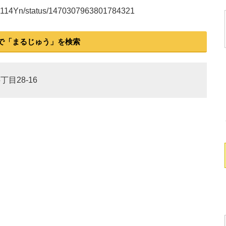
ika0114Yn/status/1470307963801784321
で「まるじゅう」を検索
丁目28-16