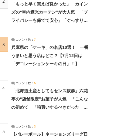
2
「もっと早く買えば良かった」 カイン
ズの“車内遮光カーテン”が大人気 「プ
ライバシーも保てて安心」「ぐっすり眠
れました」（2/2） | ライフ ねとらぼリ
サーチ：2ページ目
コメント数：
7
3
兵庫県の「ケーキ」の名店10選！ 一番
うまいと思う店はどこ？【7月12日は
「デコレーションケーキの日」！】
（2/4） | 兵庫県 ねとらぼリサーチ：2ペ
ージ目
コメント数：
5
4
「北海道土産としてもセンス抜群」六花
亭の“店舗限定”お菓子が人気 「こんな
の初めて」「箱買いするべきだった」
（1/2） | 北海道 ねとらぼリサーチ
コメント数：
3
5
【バレーボール】ネーションズリーグ日