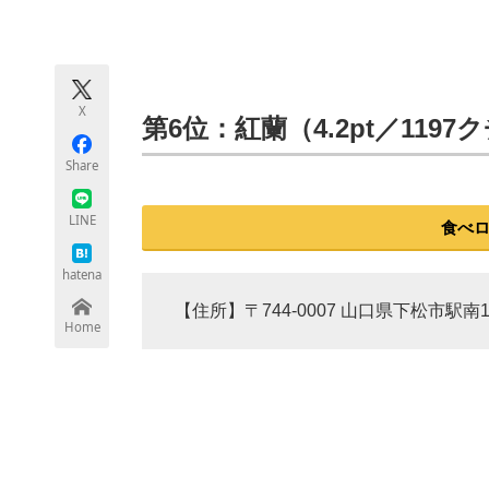
モノづくり技術者専門サイト
エレクトロ
X
ちょっと気になるネットの話題
第6位：紅蘭（4.2pt／119
Share
LINE
食べ
hatena
【住所】〒744-0007 山口県下松市駅南1
Home