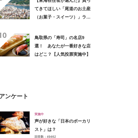
【東海在住者が選んだ】買っ
てきてほしい「尾道のお土産
（お菓子・スイーツ）」ラン
キングTOP16！ 第1位は
10
「尾道プリン（おやつとやま
鳥取県の「寿司」の名店9
ねこ）」【2024年最新調査結
選！ あなたが一番好きな店
果】
はどこ？【人気投票実施中】
アンケート
実施中
声が好きな「日本のボーカリ
スト」は？
回答数：49462