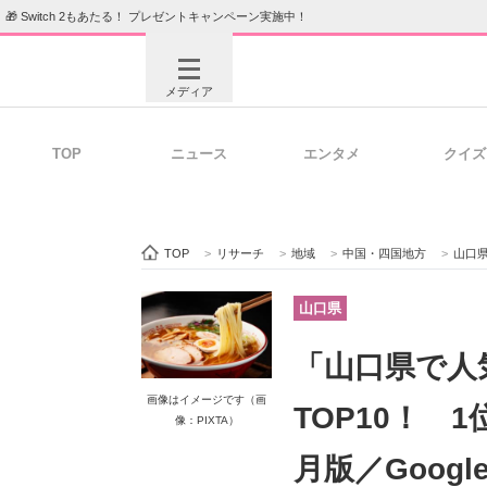
🎁 Switch 2もあたる！ プレゼントキャンペーン実施中！
メディア
TOP
ニュース
エンタメ
クイズ
注目記事を集めた総合ページ
ITの今
TOP
>
リサーチ
>
地域
>
中国・四国地方
>
山口
ビジネスと働き方のヒント
AI活用
山口県
「山口県で人
ITエンジニア向け専門サイト
企業向けI
画像はイメージです（画
TOP10！ 
像：PIXTA）
月版／Goog