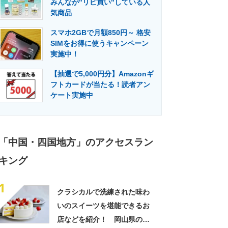
みんなが"リピ買い"している人
門メディア
建設×テクノロジーの最前線
気商品
スマホ2GBで月額850円～ 格安
SIMをお得に使うキャンペーン
実施中！
【抽選で5,000円分】Amazonギ
フトカードが当たる！読者アン
ケート実施中
「中国・四国地方」のアクセスラン
キング
1
クラシカルで洗練された味わ
いのスイーツを堪能できるお
店などを紹介！ 岡山県の