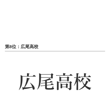
企業向けIT製品の総合サイト
IT製品の技術・比較・事例
製造業のIT導入・活用を支援
モノづくり技術者専門サイト
第8位：広尾高校
エレクトロニクス専門サイト
電子設計の基本と応用
エネルギーの専門メディア
建設×テクノロジーの最前線
ちょっと気になるネットの話題