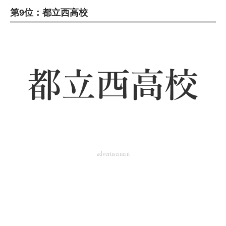
第9位：都立西高校
ITの今と未来を見通す
スマホと通信の最新トレンド
進化するPCとデバイスの未来
好きが集まる 比べて選べる
ビジネスと働き方のヒント
AI活用のいまが分かる
企業ITのトレンドを詳説
advertisement
経営リーダーのコミュニティ
マーケ×ITの今がよく分かる
ITエンジニア向け専門サイト