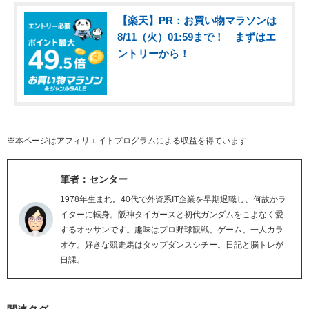
【楽天】PR：お買い物マラソンは
8/11（火）01:59まで！ まずはエ
ントリーから！
※本ページはアフィリエイトプログラムによる収益を得ています
筆者：センター
1978年生まれ。40代で外資系IT企業を早期退職し、何故かラ
イターに転身。阪神タイガースと初代ガンダムをこよなく愛
するオッサンです。趣味はプロ野球観戦、ゲーム、一人カラ
オケ。好きな競走馬はタップダンスシチー。日記と脳トレが
日課。