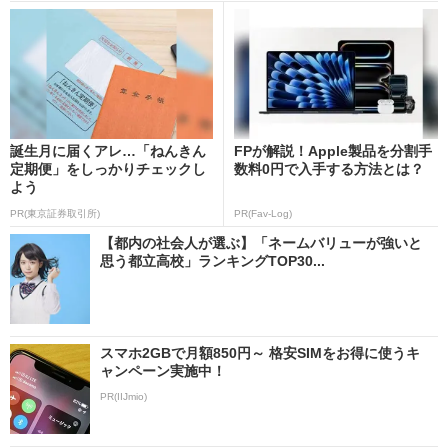
誕生月に届くアレ…「ねんきん
FPが解説！Apple製品を分割手
定期便」をしっかりチェックし
数料0円で入手する方法とは？
よう
PR(東京証券取引所)
PR(Fav-Log)
【都内の社会人が選ぶ】「ネームバリューが強いと
思う都立高校」ランキングTOP30...
スマホ2GBで月額850円～ 格安SIMをお得に使うキ
ャンペーン実施中！
PR(IIJmio)