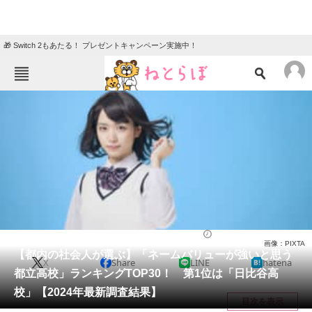
🎁 Switch 2もあたる！ プレゼントキャンペーン実施中！
ねとらぼメニュー
TOP
ニュース
エンタメ
クイズ
グルメ
地域
住まい
教育・育児
動物
リサーチ
高校
2024/02/09 17:25（公開）
画像：PIXTA
会員記事
【都内の社会人が選ぶ】「ネームバリューが強いと思う
X
Share
LINE
hatena
都立高校」ランキングTOP30！ 第1位は「日比谷高
メディア
校」【2024年最新調査結果】
目次を表示
注目記事を集めた総合ページ