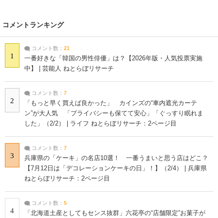
コメントランキング
コメント数：
21
1
一番好きな「韓国の男性俳優」は？【2026年版・人気投票実施
中】 | 芸能人 ねとらぼリサーチ
コメント数：
7
2
「もっと早く買えば良かった」 カインズの“車内遮光カーテ
ン”が大人気 「プライバシーも保てて安心」「ぐっすり眠れま
した」（2/2） | ライフ ねとらぼリサーチ：2ページ目
コメント数：
7
3
兵庫県の「ケーキ」の名店10選！ 一番うまいと思う店はどこ？
【7月12日は「デコレーションケーキの日」！】（2/4） | 兵庫県
ねとらぼリサーチ：2ページ目
コメント数：
5
4
「北海道土産としてもセンス抜群」六花亭の“店舗限定”お菓子が