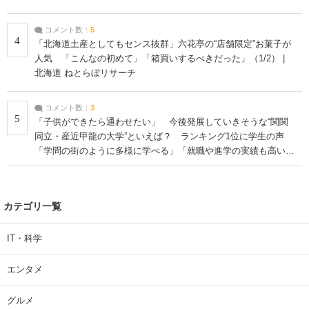
コメント数：
5
4
「北海道土産としてもセンス抜群」六花亭の“店舗限定”お菓子が
人気 「こんなの初めて」「箱買いするべきだった」（1/2） |
北海道 ねとらぼリサーチ
コメント数：
3
5
「子供ができたら通わせたい」 今後発展していきそうな“関関
同立・産近甲龍の大学”といえば？ ランキング1位に学生の声
「学問の街のように多様に学べる」「就職や進学の実績も高い」
| 大学 ねとらぼリサーチ
カテゴリ一覧
IT・科学
エンタメ
グルメ