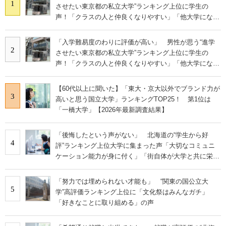
1
させたい東京都の私立大学”ランキング上位に学生の
声！「クラスの人と仲良くなりやすい」「他大学にない
学科も」
「入学難易度のわりに評価が高い」 男性が思う“進学
2
させたい東京都の私立大学”ランキング上位に学生の
声！「クラスの人と仲良くなりやすい」「他大学にない
学科も」
【60代以上に聞いた】「東大・京大以外でブランド力が
3
高いと思う国立大学」ランキングTOP25！ 第1位は
「一橋大学」【2026年最新調査結果】
「後悔したという声がない」 北海道の“学生から好
4
評”ランキング上位大学に集まった声「大切なコミュニ
ケーション能力が身に付く」「街自体が大学と共に栄え
ている」
「努力では埋められない才能も」 “関東の国公立大
5
学”高評価ランキング上位に「文化祭はみんなガチ」
「好きなことに取り組める」の声