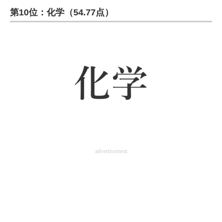
第10位：化学（54.77点）
ITの今と未来を見通す
スマホと通信の最新トレンド
進化するPCとデバイスの未来
好きが集まる 比べて選べる
ビジネスと働き方のヒント
AI活用のいまが分かる
企業ITのトレンドを詳説
advertisement
経営リーダーのコミュニティ
マーケ×ITの今がよく分かる
ITエンジニア向け専門サイト