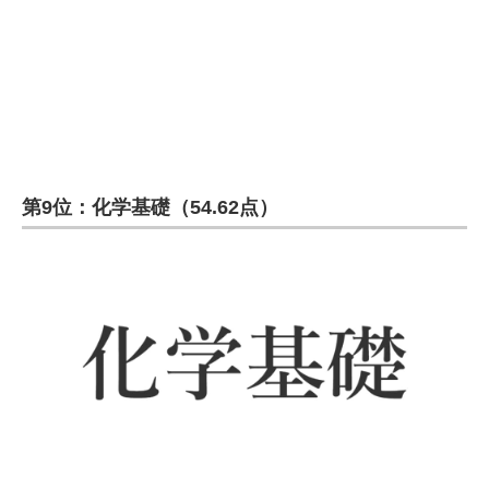
企業向けIT製品の総合サイト
IT製品の技術・比較・事例
製造業のIT導入・活用を支援
モノづくり技術者専門サイト
第9位：化学基礎（54.62点）
エレクトロニクス専門サイト
電子設計の基本と応用
エネルギーの専門メディア
建設×テクノロジーの最前線
ちょっと気になるネットの話題