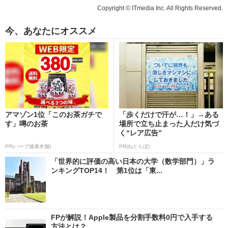
Copyright © ITmedia Inc. All Rights Reserved.
今、あなたにオススメ
アマゾン1位「このお茶ガチで
「歩くだけで汗が…！」→ある
す」噂のお茶
場所で立ち止まった人だけ気づ
く“レア広告”
PR(ハーブ健康本舗)
PR(ねとらぼ)
「世界的に評価の高い日本の大学（数学部門）」ラ
ンキングTOP14！ 第1位は「東...
FPが解説！Apple製品を分割手数料0円で入手する
方法とは？