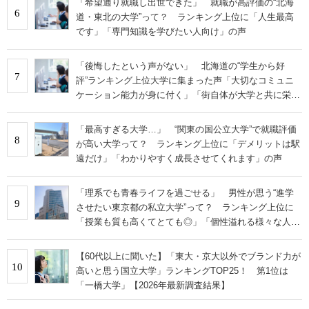
「希望通り就職し出世できた」 就職が高評価の“北海
6
道・東北の大学”って？ ランキング上位に「人生最高
です」「専門知識を学びたい人向け」の声
「後悔したという声がない」 北海道の“学生から好
7
評”ランキング上位大学に集まった声「大切なコミュニ
ケーション能力が身に付く」「街自体が大学と共に栄え
ている」
「最高すぎる大学…」 “関東の国公立大学”で就職評価
8
が高い大学って？ ランキング上位に「デメリットは駅
遠だけ」「わかりやすく成長させてくれます」の声
「理系でも青春ライフを過ごせる」 男性が思う“進学
9
させたい東京都の私立大学”って？ ランキング上位に
「授業も質も高くてとても◎」「個性溢れる様々な人間
と仲間になれる」の声
【60代以上に聞いた】「東大・京大以外でブランド力が
10
高いと思う国立大学」ランキングTOP25！ 第1位は
「一橋大学」【2026年最新調査結果】