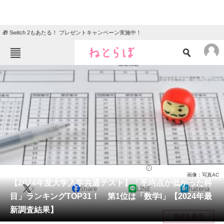
🎁 Switch 2もあたる！ プレゼントキャンペーン実施中！
ねとらぼメニュー
TOP
ニュース
エンタメ
クイズ
グルメ
地域
住まい
教育・育児
動物
リサーチ
大学
2024/02/17 08:30（公開）
画像：写真AC
会員記事
【2024年度大学入学共通テスト】「平均点が低かった科
X
Share
LINE
hatena
目」ランキングTOP31！ 第1位は「数学I」【2024年最
メディア
新調査結果】
目次を表示
注目記事を集めた総合ページ