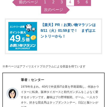
前のページ
1
2
3
4
5
6
次のページ
【楽天】PR：お買い物マラソンは
8/11（火）01:59まで！ まずはエ
ントリーから！
※本ページはアフィリエイトプログラムによる収益を得ています
筆者：センター
1978年生まれ。40代で外資系IT企業を早期退職し、何故かラ
イターに転身。阪神タイガースと初代ガンダムをこよなく愛
するオッサンです。趣味はプロ野球観戦、ゲーム、一人カラ
オケ。好きな競走馬はタップダンスシチー。日記と脳トレが