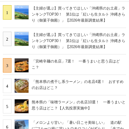
【主婦が選ぶ】買ってきてほしい「沖縄県のお土産」ラ
1
ンキングTOP30！ 第1位は「紅いも生タルト 沖縄きら
り（御菓子御殿）」【2026年最新調査結果】
【主婦が選ぶ】買ってきてほしい「沖縄県のお土産」ラ
2
ンキングTOP30！ 第1位は「紅いも生タルト 沖縄きら
り（御菓子御殿）」【2026年最新調査結果】
「宮崎辛麺の名店」7選！ 一番うまいと思う店はど
3
こ？
「熊本県の煮干し系ラーメン」の名店4選！ おすすめ
4
のお店はどこ？
熊本県の「味噌ラーメン」の名店10選！ 一番うまいと
5
思う店はどこ？【人気投票実施中】
「メロンより甘い」「暑い日こそ美味しい」 道の駅
6
に“フルーツ級に甘いトウモロコシ”がずらり 「生でか