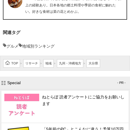
上の経験あり。日本各地の郷土料理や季節の食材に触れた
い。好きな食材は菜の花とめかぶ。
関連タグ
グルメ
地域別ランキング
TOP
リサーチ
地域
九州・沖縄地方
大分県
>
>
>
>
Special
- PR -
ねとらぼ 読者アンケートにご協力をお願いし
ます
「5年前のPC」とこんなに違う！予算10万円