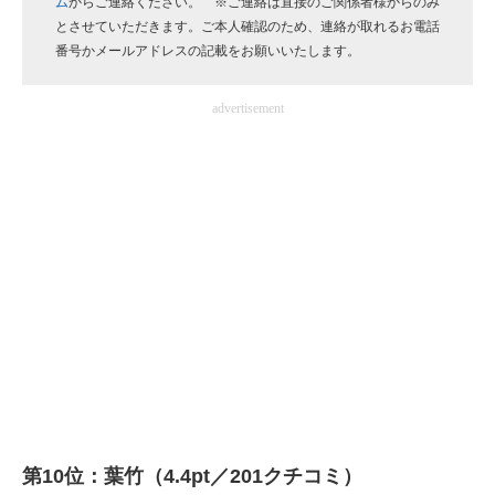
ム
からご連絡ください。 ※ご連絡は直接のご関係者様からのみ
企業向けIT製品の総合サイト
とさせていただきます。ご本人確認のため、連絡が取れるお電話
番号かメールアドレスの記載をお願いいたします。
IT製品の技術・比較・事例
advertisement
製造業のIT導入・活用を支援
モノづくり技術者専門サイト
エレクトロニクス専門サイト
電子設計の基本と応用
エネルギーの専門メディア
建設×テクノロジーの最前線
ちょっと気になるネットの話題
第10位：葉竹（4.4pt／201クチコミ）