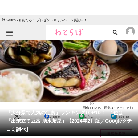
🎁 Switch 2もあたる！ プレゼントキャンペーン実施中！
ねとらぼメニュー
TOP
ニュース
エンタメ
クイズ
グルメ
地域
住まい
教育・育児
動物
リサーチ
大分県
2024/02/23 15:00（公開）
画像：PIXTA（画像はイメージです）
会員記事
「大分県で人気の定食」ランキングTOP10！ 1位は
X
Share
LINE
hatena
「出来立て豆富 湧水茶屋」【2024年2月版／Googleクチ
メディア
コミ調べ】
目次を表示
注目記事を集めた総合ページ