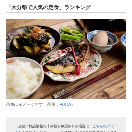
「大分県で人気の定食」ランキング
ITの今と未来を見通す
スマホと通信の最新トレンド
進化するPCとデバイスの未来
好きが集まる 比べて選べる
ビジネスと働き方のヒント
AI活用のいまが分かる
企業ITのトレンドを詳説
経営リーダーのコミュニティ
画像はイメージです（画像：
PIXTA
）
マーケ×ITの今がよく分かる
・店舗／施設情報の非掲載を希望される場合は、
こちらのフォー
ITエンジニア向け専門サイト