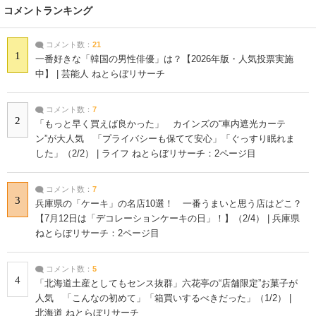
コメントランキング
コメント数：
21
1
一番好きな「韓国の男性俳優」は？【2026年版・人気投票実施
中】 | 芸能人 ねとらぼリサーチ
コメント数：
7
2
「もっと早く買えば良かった」 カインズの“車内遮光カーテ
ン”が大人気 「プライバシーも保てて安心」「ぐっすり眠れま
した」（2/2） | ライフ ねとらぼリサーチ：2ページ目
コメント数：
7
3
兵庫県の「ケーキ」の名店10選！ 一番うまいと思う店はどこ？
【7月12日は「デコレーションケーキの日」！】（2/4） | 兵庫県
ねとらぼリサーチ：2ページ目
コメント数：
5
4
「北海道土産としてもセンス抜群」六花亭の“店舗限定”お菓子が
人気 「こんなの初めて」「箱買いするべきだった」（1/2） |
北海道 ねとらぼリサーチ