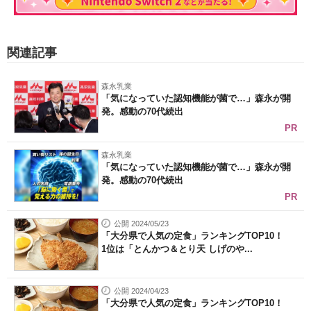
関連記事
森永乳業
「気になっていた認知機能が菌で…」森永が開
発。感動の70代続出
PR
森永乳業
「気になっていた認知機能が菌で…」森永が開
発。感動の70代続出
PR
公開 2024/05/23
「大分県で人気の定食」ランキングTOP10！
1位は「とんかつ＆とり天 しげのや...
公開 2024/04/23
「大分県で人気の定食」ランキングTOP10！