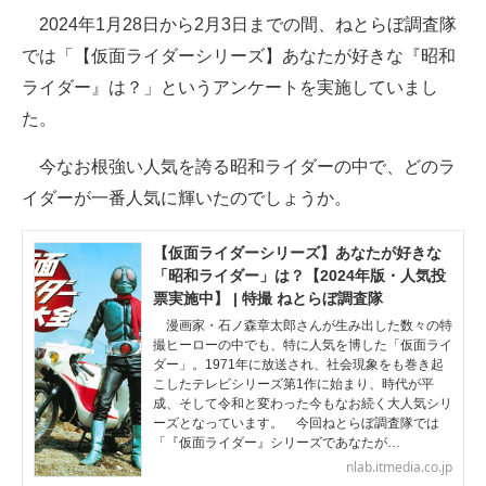
2024年1月28日から2月3日までの間、ねとらぼ調査隊
ITの今と未来を見通す
では「【仮面ライダーシリーズ】あなたが好きな『昭和
ライダー』は？」というアンケートを実施していまし
スマホと通信の最新トレンド
た。
進化するPCとデバイスの未来
今なお根強い人気を誇る昭和ライダーの中で、どのラ
好きが集まる 比べて選べる
イダーが一番人気に輝いたのでしょうか。
ビジネスと働き方のヒント
【仮面ライダーシリーズ】あなたが好きな
「昭和ライダー」は？【2024年版・人気投
AI活用のいまが分かる
票実施中】 | 特撮 ねとらぼ調査隊
企業ITのトレンドを詳説
漫画家・石ノ森章太郎さんが生み出した数々の特
撮ヒーローの中でも、特に人気を博した「仮面ライ
ダー」。1971年に放送され、社会現象をも巻き起
経営リーダーのコミュニティ
こしたテレビシリーズ第1作に始まり、時代が平
成、そして令和と変わった今もなお続く大人気シリ
マーケ×ITの今がよく分かる
ーズとなっています。 今回ねとらぼ調査隊では
「『仮面ライダー』シリーズであなたが…
ITエンジニア向け専門サイト
nlab.itmedia.co.jp