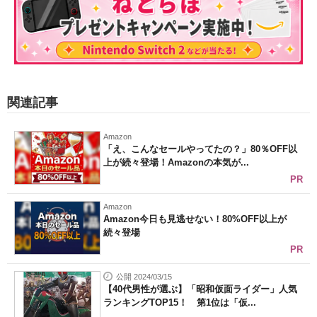
関連記事
Amazon
「え、こんなセールやってたの？」80％OFF以
上が続々登場！Amazonの本気が...
PR
Amazon
Amazon今日も見逃せない！80%OFF以上が
続々登場
PR
公開 2024/03/15
【40代男性が選ぶ】「昭和仮面ライダー」人気
ランキングTOP15！ 第1位は「仮...