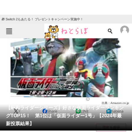
🎁 Switch 2もあたる！ プレゼントキャンペーン実施中！
ねとらぼメニュー
TOP
ニュース
エンタメ
クイズ
グルメ
地域
住まい
教育・育児
動物
リサーチ
特撮
2024/02/24 08:10（公開）
出典：Amazon.co.jp
会員記事
【昭和ライダーシリーズ】好きな仮面ライダーランキン
X
Share
LINE
hatena
グTOP15！ 第1位は「仮面ライダー1号」【2024年最
メディア
新投票結果】
目次を表示
注目記事を集めた総合ページ