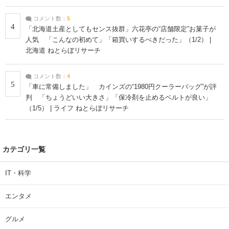
コメント数：
5
4
「北海道土産としてもセンス抜群」六花亭の“店舗限定”お菓子が
人気 「こんなの初めて」「箱買いするべきだった」（1/2） |
北海道 ねとらぼリサーチ
コメント数：
4
5
「車に常備しました」 カインズの“1980円クーラーバッグ”が評
判 「ちょうどいい大きさ」「保冷剤を止めるベルトが良い」
（1/5） | ライフ ねとらぼリサーチ
カテゴリ一覧
IT・科学
エンタメ
グルメ