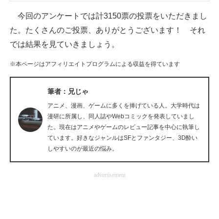
企業向けIT製品の総合サイト
今回のアンケートでは計3150票の投票をいただきまし
た。たくさんのご投票、ありがとうございます！ それ
IT製品の技術・比較・事例
では結果を見ていきましょう。
製造業のIT導入・活用を支援
※本ページはアフィリエイトプログラムによる収益を得ています
モノづくり技術者専門サイト
筆者：兄じゃ
エレクトロニクス専門サイト
アニメ、漫画、ゲームに多くを捧げている人。大学時代は
漫研に所属し、同人誌やWebコミックを発表していまし
電子設計の基本と応用
た。現在はアニメやゲームのレビュー記事を中心に執筆し
エネルギーの専門メディア
ています。好きなジャンルはSFとファンタジー、3D酔い
しやすいのが最近の悩み。
建設×テクノロジーの最前線
advertisement
ちょっと気になるネットの話題