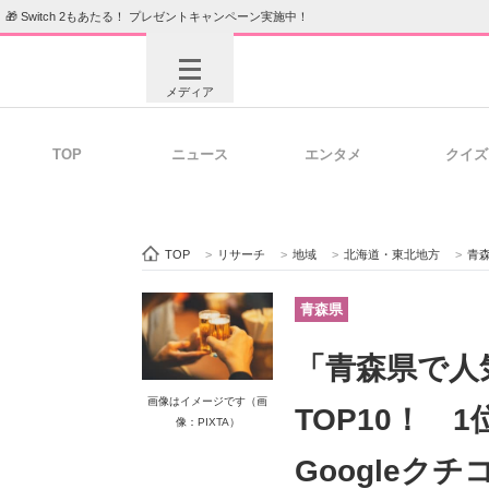
🎁 Switch 2もあたる！ プレゼントキャンペーン実施中！
メディア
TOP
ニュース
エンタメ
クイズ
注目記事を集めた総合ページ
ITの今
TOP
>
リサーチ
>
地域
>
北海道・東北地方
>
青
ビジネスと働き方のヒント
AI活用
青森県
「青森県で人
ITエンジニア向け専門サイト
企業向けI
画像はイメージです（画
TOP10！ 
像：PIXTA）
Googleク