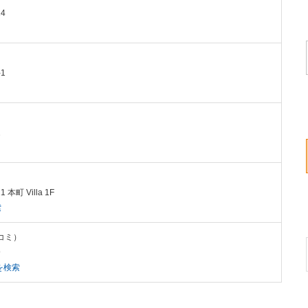
4
1
2
）
本町 Villa 1F
索
チコミ）
9
を検索