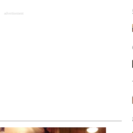
advertisement