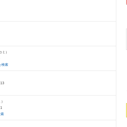
チコミ）
6
を検索
13
ミ）
1
検索