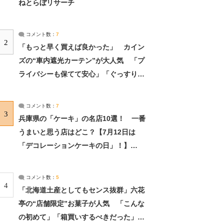
ねとらぼリサーチ
コメント数：
7
2
「もっと早く買えば良かった」 カイン
ズの“車内遮光カーテン”が大人気 「プ
ライバシーも保てて安心」「ぐっすり眠
れました」（2/2） | ライフ ねとらぼリ
サーチ：2ページ目
コメント数：
7
3
兵庫県の「ケーキ」の名店10選！ 一番
うまいと思う店はどこ？【7月12日は
「デコレーションケーキの日」！】
（2/4） | 兵庫県 ねとらぼリサーチ：2ペ
ージ目
コメント数：
5
4
「北海道土産としてもセンス抜群」六花
亭の“店舗限定”お菓子が人気 「こんな
の初めて」「箱買いするべきだった」