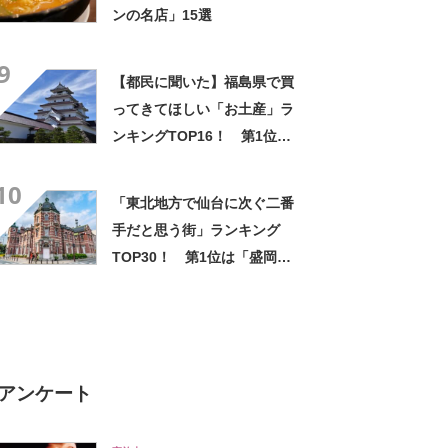
ンの名店」15選
9
【都民に聞いた】福島県で買
ってきてほしい「お土産」ラ
ンキングTOP16！ 第1位は
「ままどおる（三万石）」
10
【2025年最新調査結果】
「東北地方で仙台に次ぐ二番
手だと思う街」ランキング
TOP30！ 第1位は「盛岡
市」【2025年最新調査結果】
アンケート