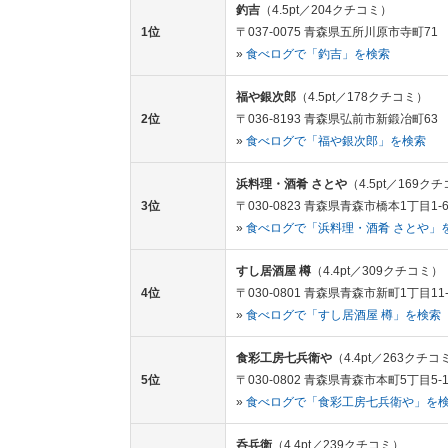
釣吉
（4.5pt／204クチコミ）
1位
〒037-0075 青森県五所川原市寺町71
»
食べログで「釣吉」を検索
福や銀次郎
（4.5pt／178クチコミ）
2位
〒036-8193 青森県弘前市新鍛冶町63
»
食べログで「福や銀次郎」を検索
浜料理・酒肴 さとや
（4.5pt／169ク
3位
〒030-0823 青森県青森市橋本1丁目1-
»
食べログで「浜料理・酒肴 さとや」
すし居酒屋 樽
（4.4pt／309クチコミ）
4位
〒030-0801 青森県青森市新町1丁目11-
»
食べログで「すし居酒屋 樽」を検索
食彩工房七兵衛や
（4.4pt／263クチコ
5位
〒030-0802 青森県青森市本町5丁目5-1
»
食べログで「食彩工房七兵衛や」を
呑兵衛
（4.4pt／239クチコミ）