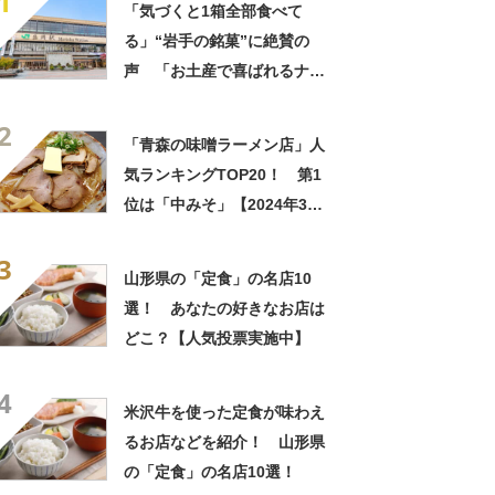
1
「気づくと1箱全部食べて
る」“岩手の銘菓”に絶賛の
声 「お土産で喜ばれるナン
バーワン」「会社や友達から
2
毎回大好評」
「青森の味噌ラーメン店」人
気ランキングTOP20！ 第1
位は「中みそ」【2024年3月
18日時点の評価／ラーメンデ
3
ータベース】
山形県の「定食」の名店10
選！ あなたの好きなお店は
どこ？【人気投票実施中】
4
米沢牛を使った定食が味わえ
るお店などを紹介！ 山形県
の「定食」の名店10選！