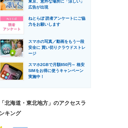
東京、意外な場所に「涼しい」
門メディア
建設×テクノロジーの最前線
広告が出現
ねとらぼ 読者アンケートにご協
力をお願いします
スマホの写真／動画をもう一段
安全に 買い切りクラウドストレ
ージ
スマホ2GBで月額850円～ 格安
SIMをお得に使うキャンペーン
実施中！
「北海道・東北地方」のアクセスラ
ンキング