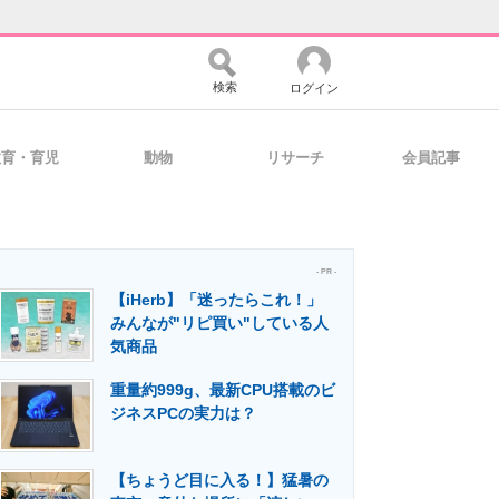
検索
ログイン
教育・育児
動物
リサーチ
会員記事
バイスの未来
好きが集まる 比べて選べる
- PR -
【iHerb】「迷ったらこれ！」
コミュニティ
マーケ×ITの今がよく分かる
みんなが"リピ買い"している人
気商品
重量約999g、最新CPU搭載のビ
・活用を支援
ジネスPCの実力は？
【ちょうど目に入る！】猛暑の