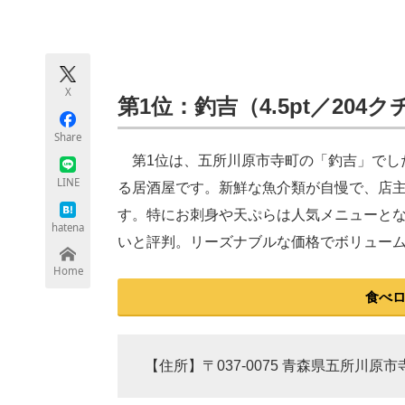
モノづくり技術者専門サイト
エレクトロ
X
ちょっと気になるネットの話題
第1位：釣吉（4.5pt／204
Share
第1位は、五所川原市寺町の「釣吉」でした
LINE
る居酒屋です。新鮮な魚介類が自慢で、店
す。特にお刺身や天ぷらは人気メニューと
hatena
いと評判。リーズナブルな価格でボリュー
Home
食べ
【住所】〒037-0075 青森県五所川原市