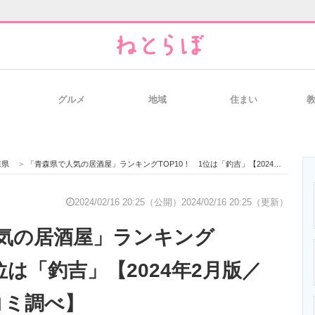
グルメ
地域
住まい
と未来を見通す
スマホと通信の最新トレンド
進化するPCとデ
森県
>
「青森県で人気の居酒屋」ランキングTOP10！ 1位は「釣吉」【2024年2月版／Googleクチコミ調べ】
のいまが分かる
企業ITのトレンドを詳説
経営リーダーの
2024/02/16 20:25（公開）
2024/02/16 20:25（更新）
気の居酒屋」ランキング
T製品の総合サイト
IT製品の技術・比較・事例
製造業のIT導入
1位は「釣吉」【2024年2月版／
チコミ調べ】