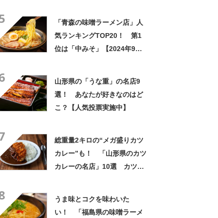
5
「青森の味噌ラーメン店」人
気ランキングTOP20！ 第1
位は「中みそ」【2024年9月6
日時点の評価／ラーメンデー
6
タベース】
山形県の「うな重」の名店9
選！ あなたが好きなのはど
こ？【人気投票実施中】
7
総重量2キロの“メガ盛りカツ
カレー”も！ 「山形県のカツ
カレーの名店」10選 カツの
厚み、ルーの深み
8
うま味とコクを味わいた
い！ 「福島県の味噌ラーメ