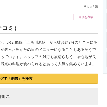
ニクス専門サイト
電子設計の基本と応用
エネルギーの専
しょう湯
目次を表示
クチコミ）
。JR五能線「五所川原駅」から徒歩約7分のところにあ
主が釣った魚がその日のメニューになることもあるそうで
なっています。スタッフの対応も素晴らしく、居心地が良
ム満点の料理が食べられるとあって人気を集めています。
ログで「釣吉」を検索
寺町71