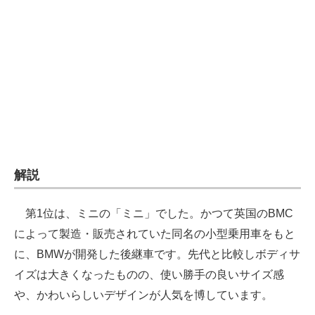
企業向けIT製品の総合サイト
IT製品の技術・比較・事例
製造業のIT導入・活用を支援
モノづくり技術者専門サイト
エレクトロニクス専門サイト
電子設計の基本と応用
解説
エネルギーの専門メディア
第1位は、ミニの「ミニ」でした。かつて英国のBMC
建設×テクノロジーの最前線
によって製造・販売されていた同名の小型乗用車をもと
に、BMWが開発した後継車です。先代と比較しボディサ
ちょっと気になるネットの話題
イズは大きくなったものの、使い勝手の良いサイズ感
や、かわいらしいデザインが人気を博しています。