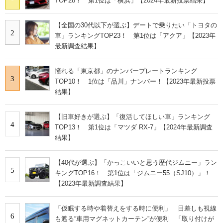
TOP28！ 第1位は「横浜」【2024年最新投票結果】
【全国の30代以下が選ぶ】デートで乗りたい「トヨタの
2
車」ランキングTOP23！ 第1位は「アクア」【2023年
最新調査結果】
憧れる「東京都」のナンバープレートランキング
3
TOP10！ 1位は「品川」ナンバー！【2023年最新投票
結果】
【旧車好きが選ぶ】「復活してほしい車」ランキング
4
TOP13！ 第1位は「マツダ RX-7」【2024年最新調査
結果】
【40代が選ぶ】「かっこいいと思う歴代ジムニー」ラン
5
キングTOP16！ 第1位は「ジムニー55（SJ10）」！
【2023年最新調査結果】
「仮眠する時や着替えをする時に便利」 日差しも視線
6
も遮る“車用マグネットカーテン”が便利 「取り付けが