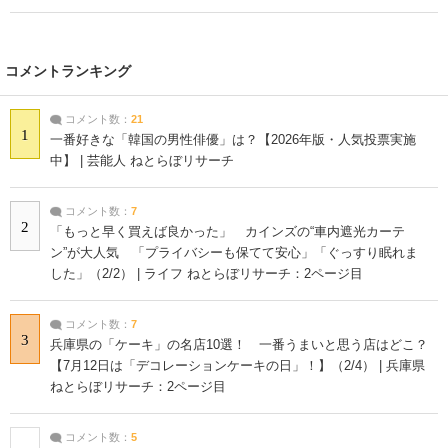
コメントランキング
コメント数：
21
1
一番好きな「韓国の男性俳優」は？【2026年版・人気投票実施
中】 | 芸能人 ねとらぼリサーチ
コメント数：
7
2
「もっと早く買えば良かった」 カインズの“車内遮光カーテ
ン”が大人気 「プライバシーも保てて安心」「ぐっすり眠れま
した」（2/2） | ライフ ねとらぼリサーチ：2ページ目
コメント数：
7
3
兵庫県の「ケーキ」の名店10選！ 一番うまいと思う店はどこ？
【7月12日は「デコレーションケーキの日」！】（2/4） | 兵庫県
ねとらぼリサーチ：2ページ目
コメント数：
5