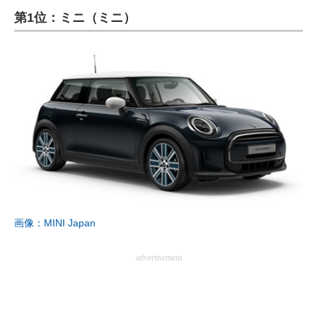
第1位：ミニ（ミニ）
ITの今と未来を見通す
スマホと通信の最新トレンド
進化するPCとデバイスの未来
好きが集まる 比べて選べる
ビジネスと働き方のヒント
AI活用のいまが分かる
企業ITのトレンドを詳説
画像：MINI Japan
経営リーダーのコミュニティ
advertisement
マーケ×ITの今がよく分かる
ITエンジニア向け専門サイト