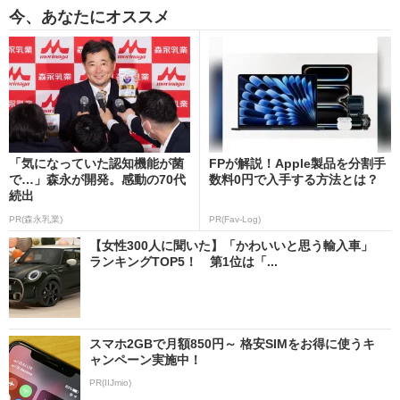
今、あなたにオススメ
「気になっていた認知機能が菌
FPが解説！Apple製品を分割手
で…」森永が開発。感動の70代
数料0円で入手する方法とは？
続出
PR(森永乳業)
PR(Fav-Log)
【女性300人に聞いた】「かわいいと思う輸入車」
ランキングTOP5！ 第1位は「...
スマホ2GBで月額850円～ 格安SIMをお得に使うキ
ャンペーン実施中！
PR(IIJmio)