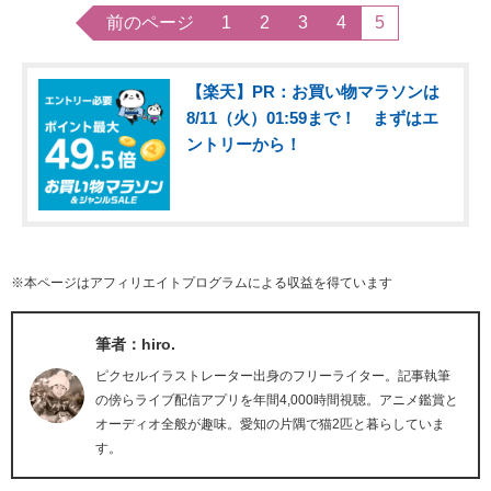
前のページ
1
2
3
4
5
【楽天】PR：お買い物マラソンは
8/11（火）01:59まで！ まずはエ
ントリーから！
※本ページはアフィリエイトプログラムによる収益を得ています
筆者：hiro.
ピクセルイラストレーター出身のフリーライター。記事執筆
の傍らライブ配信アプリを年間4,000時間視聴。アニメ鑑賞と
オーディオ全般が趣味。愛知の片隅で猫2匹と暮らしていま
す。