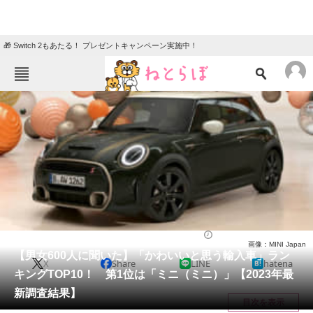
🎁 Switch 2もあたる！ プレゼントキャンペーン実施中！
ねとらぼメニュー
TOP
ニュース
エンタメ
クイズ
グルメ
地域
住まい
教育・育児
動物
リサーチ
自動車
2024/02/25 09:00（公開）
画像：MINI Japan
会員記事
【男女600人に聞いた】「かわいいと思う輸入車」ラン
X
Share
LINE
hatena
キングTOP10！ 第1位は「ミニ（ミニ）」【2023年最
メディア
新調査結果】
目次を表示
注目記事を集めた総合ページ