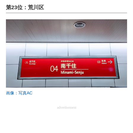
第23位：荒川区
ITの今と未来を見通す
スマホと通信の最新トレンド
進化するPCとデバイスの未来
好きが集まる 比べて選べる
ビジネスと働き方のヒント
AI活用のいまが分かる
企業ITのトレンドを詳説
画像：写真AC
経営リーダーのコミュニティ
advertisement
マーケ×ITの今がよく分かる
ITエンジニア向け専門サイト