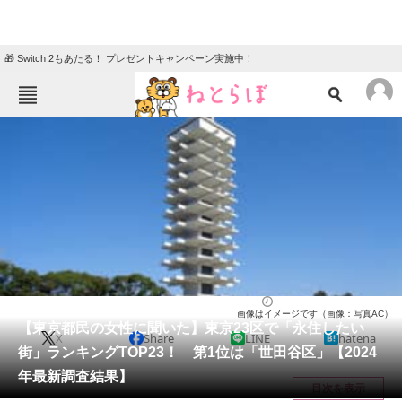
🎁 Switch 2もあたる！ プレゼントキャンペーン実施中！
ねとらぼメニュー
TOP
ニュース
エンタメ
クイズ
グルメ
地域
住まい
教育・育児
動物
リサーチ
ライフ
2024/03/01 19:25（公開）
画像はイメージです（画像：写真AC）
会員記事
【東京都民の女性に聞いた】東京23区で「永住したい
X
Share
LINE
hatena
街」ランキングTOP23！ 第1位は「世田谷区」【2024
メディア
年最新調査結果】
目次を表示
注目記事を集めた総合ページ