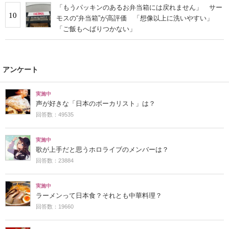
「もうパッキンのあるお弁当箱には戻れません」 サー
10
モスの“弁当箱”が高評価 「想像以上に洗いやすい」
「ご飯もへばりつかない」
アンケート
実施中
声が好きな「日本のボーカリスト」は？
回答数：49535
実施中
歌が上手だと思うホロライブのメンバーは？
回答数：23884
実施中
ラーメンって日本食？それとも中華料理？
回答数：19660