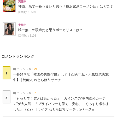
実施中
神奈川県で一番うまいと思う「横浜家系ラーメン店」はどこ？
回答数：8509
実施中
唯一無二の歌声だと思うボーカリストは？
回答数：8108
コメントランキング
コメント数：
21
1
一番好きな「韓国の男性俳優」は？【2026年版・人気投票実施
中】 | 芸能人 ねとらぼリサーチ
コメント数：
7
2
「もっと早く買えば良かった」 カインズの“車内遮光カーテ
ン”が大人気 「プライバシーも保てて安心」「ぐっすり眠れま
した」（2/2） | ライフ ねとらぼリサーチ：2ページ目