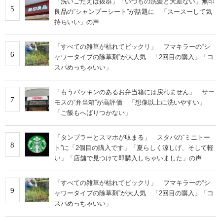
「洗いごたえは抜群」「いつもの洗髪と大差ない」無印
5
良品の“シャンプーシート”が話題に 「スースーして気
持ちいい」の声
「すべての雑草が枯れてビックリ」 フマキラーの“シ
6
ャワータイプの除草剤”が大人気 「2回目の購入」「コ
スパめっちゃいい」
「もうパッキンのあるお弁当箱には戻れません」 サー
7
モスの“弁当箱”が高評価 「想像以上に洗いやすい」
「ご飯もへばりつかない」
「タンブラーとスマホが収まる」 スタバの“ミニトー
8
ト”に「2個目の購入です」「夏らしく涼しげ、そして軽
い」「店舗で見つけて即購入しちゃいました」の声
「すべての雑草が枯れてビックリ」 フマキラーの“シ
9
ャワータイプの除草剤”が大人気 「2回目の購入」「コ
スパめっちゃいい」