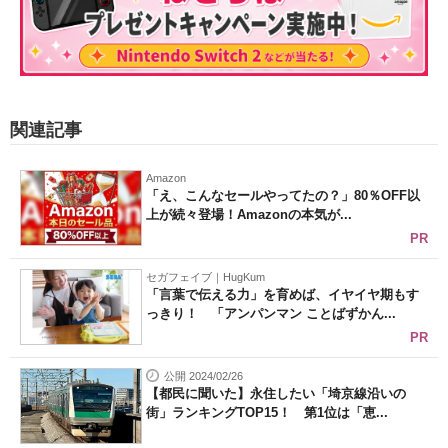
関連記事
Amazon
「え、こんなセールやってたの？」80％OFF以
上が続々登場！Amazonの本気が...
PR
セガフェイブ｜HugKum
「言葉で伝える力」を育めば、イヤイヤ期もす
っきり！ 「アンパンマン ことばずかん...
PR
公開 2024/02/26
【都民に聞いた】永住したい「埼京線沿いの
街」ランキングTOP15！ 第1位は「恵...