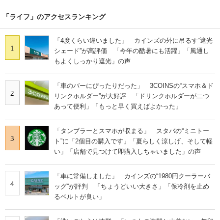
「ライフ」のアクセスランキング
「4度くらい違いました」 カインズの外に吊るす“遮光
1
シェード”が高評価 「今年の酷暑にも活躍」「風通し
もよくしっかり遮光」の声
「車のバーにぴったりだった」 3COINSの“スマホ＆ド
2
リンクホルダー”が大好評 「ドリンクホルダーが二つ
あって便利」「もっと早く買えばよかった」
「タンブラーとスマホが収まる」 スタバの“ミニトー
3
ト”に「2個目の購入です」「夏らしく涼しげ、そして軽
い」「店舗で見つけて即購入しちゃいました」の声
「車に常備しました」 カインズの“1980円クーラーバ
4
ッグ”が評判 「ちょうどいい大きさ」「保冷剤を止め
るベルトが良い」