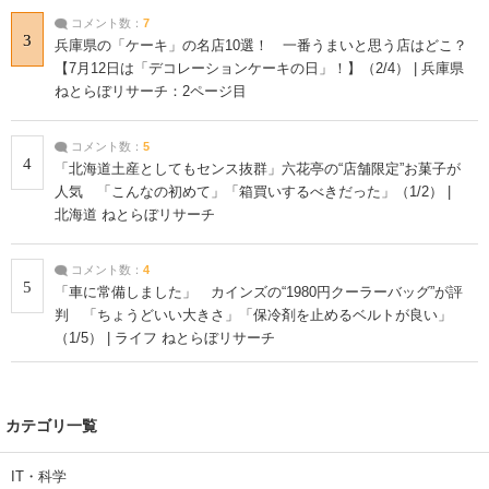
コメント数：
7
3
兵庫県の「ケーキ」の名店10選！ 一番うまいと思う店はどこ？
【7月12日は「デコレーションケーキの日」！】（2/4） | 兵庫県
ねとらぼリサーチ：2ページ目
コメント数：
5
4
「北海道土産としてもセンス抜群」六花亭の“店舗限定”お菓子が
人気 「こんなの初めて」「箱買いするべきだった」（1/2） |
北海道 ねとらぼリサーチ
コメント数：
4
5
「車に常備しました」 カインズの“1980円クーラーバッグ”が評
判 「ちょうどいい大きさ」「保冷剤を止めるベルトが良い」
（1/5） | ライフ ねとらぼリサーチ
カテゴリ一覧
IT・科学