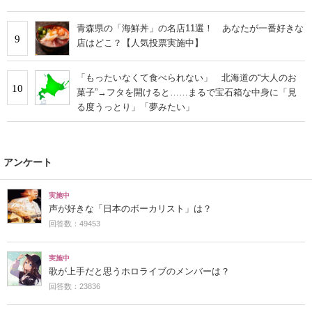
青森県の「海鮮丼」の名店11選！ あなたが一番好きな
9
店はどこ？【人気投票実施中】
「もったいなくて食べられない」 北海道の“大人のお
10
菓子”→フタを開けると……まるで宝石箱な中身に「見
る度うっとり」「夢みたい」
アンケート
実施中
声が好きな「日本のボーカリスト」は？
回答数：49453
実施中
歌が上手だと思うホロライブのメンバーは？
回答数：23836