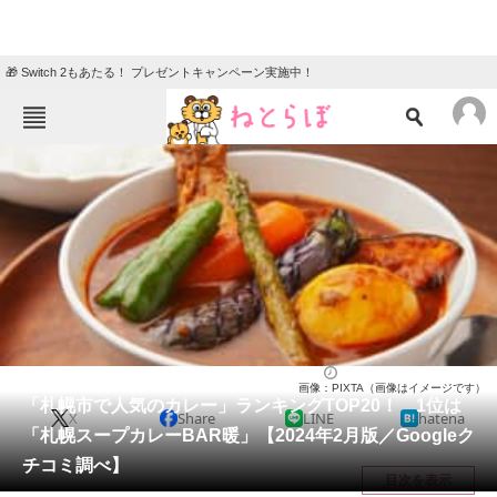
🎁 Switch 2もあたる！ プレゼントキャンペーン実施中！
ねとらぼメニュー
TOP
ニュース
エンタメ
クイズ
グルメ
地域
住まい
教育・育児
動物
リサーチ
北海道
2024/02/23 18:50（公開）
画像：PIXTA（画像はイメージです）
会員記事
「札幌市で人気のカレー」ランキングTOP20！ 1位は
X
Share
LINE
hatena
「札幌スープカレーBAR暖」【2024年2月版／Googleク
メディア
チコミ調べ】
目次を表示
注目記事を集めた総合ページ