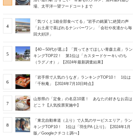
場、太平洋一望フードコートまで
「気づくと1箱全部食べてる」“岩手の銘菓”に絶賛の声
4
「お土産で喜ばれるナンバーワン」「会社や友達から毎
回大好評」
【40～50代が選ぶ】「買ってきてほしい青森土産」ラン
5
キングTOP22！ 第1位は「カスタードケーキいのち
（ラグノオ）」【2024年最新調査結果】
「岩手県で人気のうなぎ」ランキングTOP10！ 1位は
6
「千秋庵」【2024年7月10日時点】
山形県の「定食」の名店10選！ あなたの好きなお店は
7
どこ？【人気投票実施中】
「東北自動車道（上り）で人気のサービスエリア」ラン
8
キングTOP10！ 1位は「羽生PA (上り)」【2024年1月
版／Googleクチコミ調べ】