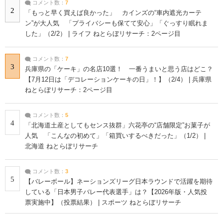
コメント数：
7
2
「もっと早く買えば良かった」 カインズの“車内遮光カーテ
ン”が大人気 「プライバシーも保てて安心」「ぐっすり眠れま
した」（2/2） | ライフ ねとらぼリサーチ：2ページ目
コメント数：
7
3
兵庫県の「ケーキ」の名店10選！ 一番うまいと思う店はどこ？
【7月12日は「デコレーションケーキの日」！】（2/4） | 兵庫県
ねとらぼリサーチ：2ページ目
コメント数：
5
4
「北海道土産としてもセンス抜群」六花亭の“店舗限定”お菓子が
人気 「こんなの初めて」「箱買いするべきだった」（1/2） |
北海道 ねとらぼリサーチ
コメント数：
3
5
【バレーボール】ネーションズリーグ日本ラウンドで活躍を期待
している「日本男子バレー代表選手」は？【2026年版・人気投
票実施中】（投票結果） | スポーツ ねとらぼリサーチ