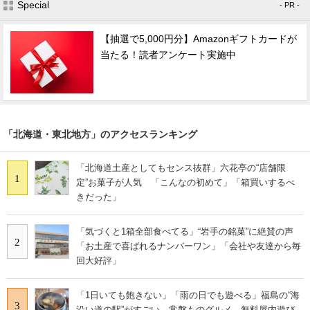
Special
- PR -
【抽選で5,000円分】Amazonギフトカードが
当たる！読者アンケート実施中
「北海道・東北地方」のアクセスランキング
「北海道土産としてもセンス抜群」六花亭の“店舗限
1
定”お菓子が人気 「こんなの初めて」「箱買いするべ
きだった」
「気づくと1箱全部食べてる」“岩手の銘菓”に絶賛の声
2
「お土産で喜ばれるナンバーワン」「会社や友達から毎
回大好評」
「1日いても飽きない」「雨の日でも遊べる」福島の“海
3
沿い道の駅”がすごい 常磐ものグルメ、無料屋内遊び