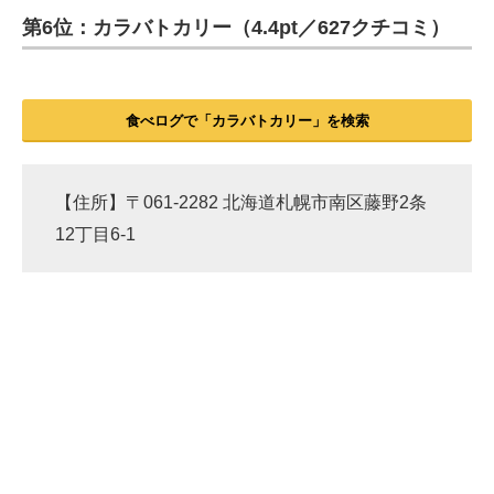
第6位：カラバトカリー（4.4pt／627クチコミ）
ITの今と未来を見通す
スマホと通信の最新トレンド
食べログで「カラバトカリー」を検索
進化するPCとデバイスの未来
好きが集まる 比べて選べる
【住所】〒061-2282 北海道札幌市南区藤野2条
12丁目6-1
ビジネスと働き方のヒント
AI活用のいまが分かる
企業ITのトレンドを詳説
経営リーダーのコミュニティ
マーケ×ITの今がよく分かる
ITエンジニア向け専門サイト