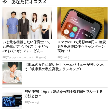
今、あなたにオススメ
いま最も相談したい保育士・て
スマホ2GBで月額850円～ 格安
ぃ先生がアドバイス！ 子ども
SIMをお得に使うキャンペーン
の“おてつだい”に、どん...
実施中！
PR(アタック・キュキュット｜Hugkum)
PR(IIJmio)
【地元の女性に聞いた】ネームバリューが強いと思
う「岐阜県の私立高校」ランキングT...
FPが解説！Apple製品を分割手数料0円で入手する
方法とは？
PR(Fav-Log)