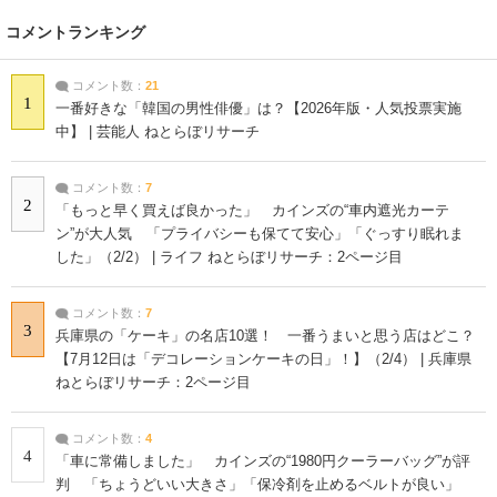
コメントランキング
コメント数：
21
1
一番好きな「韓国の男性俳優」は？【2026年版・人気投票実施
中】 | 芸能人 ねとらぼリサーチ
コメント数：
7
2
「もっと早く買えば良かった」 カインズの“車内遮光カーテ
ン”が大人気 「プライバシーも保てて安心」「ぐっすり眠れま
した」（2/2） | ライフ ねとらぼリサーチ：2ページ目
コメント数：
7
3
兵庫県の「ケーキ」の名店10選！ 一番うまいと思う店はどこ？
【7月12日は「デコレーションケーキの日」！】（2/4） | 兵庫県
ねとらぼリサーチ：2ページ目
コメント数：
4
4
「車に常備しました」 カインズの“1980円クーラーバッグ”が評
判 「ちょうどいい大きさ」「保冷剤を止めるベルトが良い」