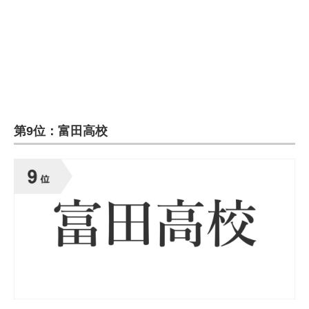
企業向けIT製品の総合サイト
IT製品の技術・比較・事例
製造業のIT導入・活用を支援
モノづくり技術者専門サイト
第9位：富田高校
エレクトロニクス専門サイト
電子設計の基本と応用
エネルギーの専門メディア
建設×テクノロジーの最前線
ちょっと気になるネットの話題