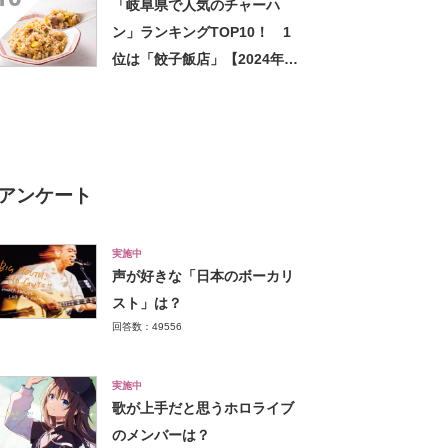
「岐阜県で人気のチャーハ
ン」ランキングTOP10！ 1
位は「餃子飯店」【2024年6
月版／Googleクチコミ調べ】
アンケート
実施中
声が好きな「日本のボーカリ
スト」は？
回答数：49556
実施中
歌が上手だと思うホロライブ
のメンバーは？