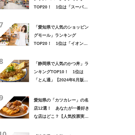
TOP20！ 1位は「スーパー
センタートライアル半田亀崎
7
店」【2024年1月版／Google
「愛知県で人気のショッピン
クチコミ調べ】
グモール」ランキング
TOP20！ 1位は「イオンモ
ール常滑」【2024年5月版／
8
Googleクチコミ調べ】
「静岡県で人気のかつ丼」ラ
ンキングTOP10！ 1位は
「とん通」【2024年6月版／
Googleクチコミ調べ】
9
愛知県の「カツカレー」の名
店12選！ あなたが一番好き
な店はどこ？【人気投票実施
中】
10