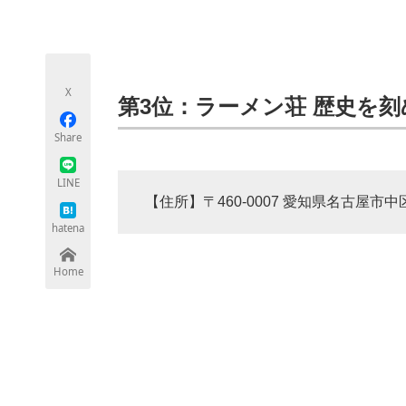
モノづくり技術者専門サイト
エレクトロ
X
ちょっと気になるネットの話題
第3位：ラーメン荘 歴史を刻
Share
LINE
【住所】〒460-0007 愛知県名古屋市中区新
hatena
Home