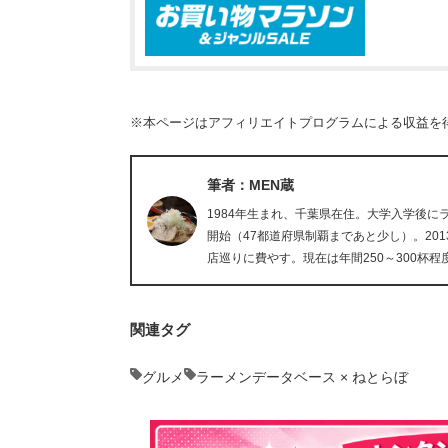
※本ページはアフィリエイトプログラムによる収益を
筆者：MEN蔵
1984年生まれ、千葉県在住。大学入学後
開始（47都道府県制覇まであと少し）。20
店巡りに費やす。現在は年間250～300杯程
関連タグ
グルメ
ラーメンデータベース × ねとらぼ