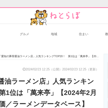
グルメ
地域
住まい
と未来を見通す
スマホと通信の最新トレンド
進化するPCとデ
「愛知の豚骨醤油ラーメン店」人気ランキングTOP20！ 第1位は「萬来亭」【2024年2月20日時点の評価／ラーメンデータベース】
のいまが分かる
企業ITのトレンドを詳説
経営リーダーの
2024/02/23 12:25（公開）
2024/02/23 12:25（更新）
醤油ラーメン店」人気ランキン
T製品の総合サイト
IT製品の技術・比較・事例
製造業のIT導入
 第1位は「萬来亭」【2024年2月
評価／ラーメンデータベース】