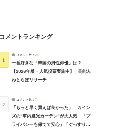
コメントランキング
コメント数：
21
1
一番好きな「韓国の男性俳優」は？
【2026年版・人気投票実施中】 | 芸能人
ねとらぼリサーチ
コメント数：
7
2
「もっと早く買えば良かった」 カイン
ズの“車内遮光カーテン”が大人気 「プ
ライバシーも保てて安心」「ぐっすり眠
れました」（2/2） | ライフ ねとらぼリ