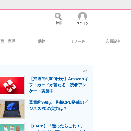
検索
ログイン
教育・育児
動物
リサーチ
会員記事
バイスの未来
好きが集まる 比べて選べる
- PR -
【抽選で5,000円分】Amazonギ
コミュニティ
マーケ×ITの今がよく分かる
フトカードが当たる！読者アン
ケート実施中
重量約999g、最新CPU搭載のビ
・活用を支援
ジネスPCの実力は？
【iHerb】「迷ったらこれ！」