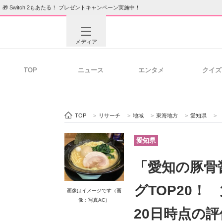
🎁 Switch 2もあたる！ プレゼントキャンペーン実施中！
メディア
TOP
ニュース
エンタメ
クイズ
注目記事を集めた総合ページ
ITの今
TOP
>
リサーチ
>
地域
>
東海地方
>
愛知県
>
ビジネスと働き方のヒント
AI活用
愛知県
「愛知の豚骨
ITエンジニア向け専門サイト
企業向けI
グTOP20！
画像はイメージです（画
像：写真AC）
20日時点の