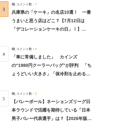
サーチ：2ページ目
コメント数：
7
3
兵庫県の「ケーキ」の名店10選！ 一番
うまいと思う店はどこ？【7月12日は
「デコレーションケーキの日」！】
（2/4） | 兵庫県 ねとらぼリサーチ：2ペ
ージ目
コメント数：
4
4
「車に常備しました」 カインズ
の“1980円クーラーバッグ”が評判 「ち
ょうどいい大きさ」「保冷剤を止めるベ
ルトが良い」（1/5） | ライフ ねとらぼ
リサーチ
コメント数：
3
5
【バレーボール】ネーションズリーグ日
本ラウンドで活躍を期待している「日本
男子バレー代表選手」は？【2026年版・
人気投票実施中】（投票結果） | スポー
ツ ねとらぼリサーチ