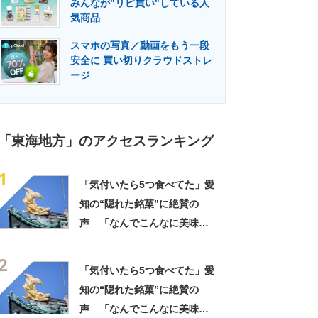
みんなが"リピ買い"している人
門メディア
建設×テクノロジーの最前線
気商品
スマホの写真／動画をもう一段
安全に 買い切りクラウドストレ
ージ
「東海地方」のアクセスランキング
1
「気付いたら5つ食べてた」愛
知の“隠れた銘菓”に絶賛の
声 「なんでこんなに美味し
いのか」「もっと評価されて
2
いい」
「気付いたら5つ食べてた」愛
知の“隠れた銘菓”に絶賛の
声 「なんでこんなに美味し