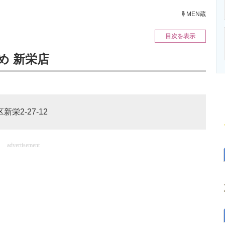
ニクス専門サイト
電子設計の基本と応用
エネルギーの専
MEN蔵
目次を表示
め 新栄店
栄2-27-12
advertisement