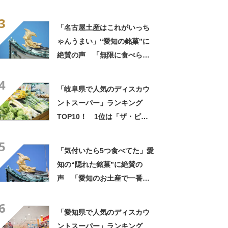
いのか」「もっと評価されて
3
いい」
「名古屋土産はこれがいっち
ゃんうまい」“愛知の銘菓”に
絶賛の声 「無限に食べられ
る」「もっとはやく知りたか
4
った」「愛知のお菓子でナン
「岐阜県で人気のディスカウ
バーワン」
ントスーパー」ランキング
TOP10！ 1位は「ザ・ビッ
グエクストラ 各務原鵜沼店」
5
【2024年1月版／Googleクチ
「気付いたら5つ食べてた」愛
コミ調べ】
知の“隠れた銘菓”に絶賛の
声 「愛知のお土産で一番好
き」「なんでこんなに美味し
6
いのか」
「愛知県で人気のディスカウ
ントスーパー」ランキング