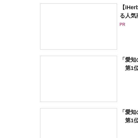
【iH
る人気
PR
「愛知
第1位
「愛知
第1位