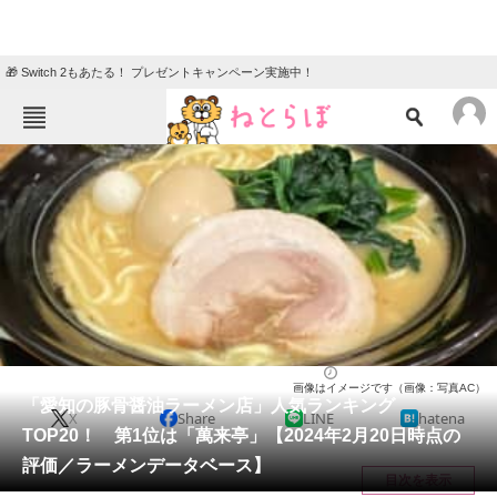
🎁 Switch 2もあたる！ プレゼントキャンペーン実施中！
ねとらぼメニュー
TOP
ニュース
エンタメ
クイズ
グルメ
地域
住まい
教育・育児
動物
リサーチ
愛知県
2024/02/23 12:25（公開）
画像はイメージです（画像：写真AC）
会員記事
「愛知の豚骨醤油ラーメン店」人気ランキング
X
Share
LINE
hatena
TOP20！ 第1位は「萬来亭」【2024年2月20日時点の
メディア
評価／ラーメンデータベース】
目次を表示
注目記事を集めた総合ページ