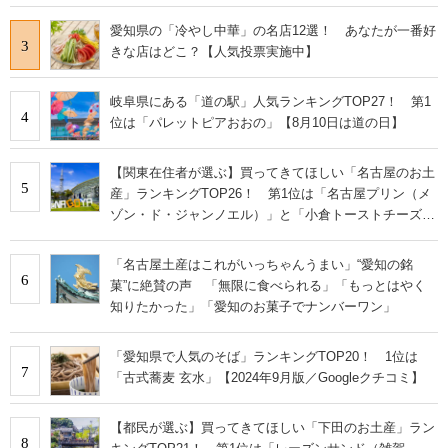
愛知県の「冷やし中華」の名店12選！ あなたが一番好
3
きな店はどこ？【人気投票実施中】
岐阜県にある「道の駅」人気ランキングTOP27！ 第1
4
位は「パレットピアおおの」【8月10日は道の日】
【関東在住者が選ぶ】買ってきてほしい「名古屋のお土
5
産」ランキングTOP26！ 第1位は「名古屋プリン（メ
ゾン・ド・ジャンノエル）」と「小倉トーストチーズケ
ーキ（東海寿）」【2026年最新調査結果】
「名古屋土産はこれがいっちゃんうまい」“愛知の銘
6
菓”に絶賛の声 「無限に食べられる」「もっとはやく
知りたかった」「愛知のお菓子でナンバーワン」
「愛知県で人気のそば」ランキングTOP20！ 1位は
7
「古式蕎麦 玄水」【2024年9月版／Googleクチコミ】
【都民が選ぶ】買ってきてほしい「下田のお土産」ラン
8