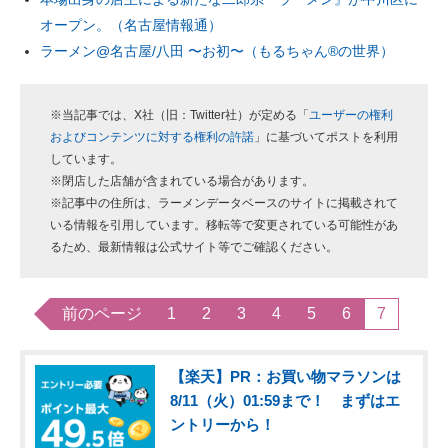
オープン。（名古屋情報通）
ラーメン@名古屋/八田 〜お初〜（もるちゃん®︎の世界）
※当記事では、X社（旧：Twitter社）が定める「
ユーザーの権利
およびコンテンツに対する権利の許諾
」に基づいてポストを利用
しています。
※閉店した店舗が含まれている場合があります。
※記事中の住所は、ラーメンデータベースのサイトに掲載されて
いる情報を引用しています。移転等で変更されている可能性があ
るため、最新情報は公式サイト等でご確認ください。
前のページ
1
2
3
4
5
6
7
【楽天】PR：お買い物マラソンは
8/11（火）01:59まで！ まずはエ
ントリーから！