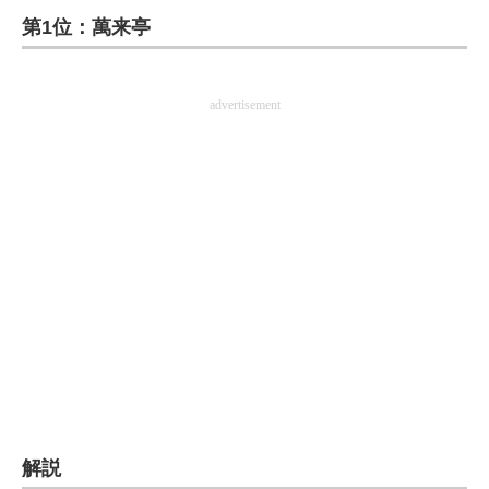
第1位：萬来亭
ITの今と未来を見通す
スマホと通信の最新トレンド
advertisement
進化するPCとデバイスの未来
好きが集まる 比べて選べる
ビジネスと働き方のヒント
AI活用のいまが分かる
企業ITのトレンドを詳説
経営リーダーのコミュニティ
マーケ×ITの今がよく分かる
解説
ITエンジニア向け専門サイト