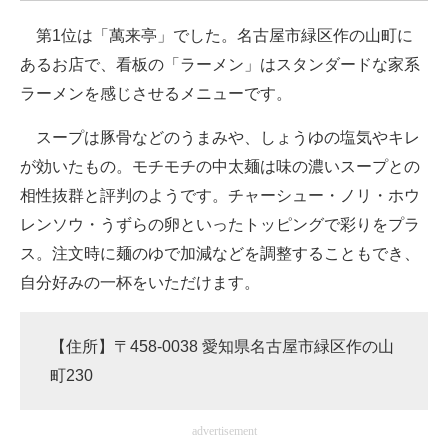
企業向けIT製品の総合サイト
第1位は「萬来亭」でした。名古屋市緑区作の山町に
あるお店で、看板の「ラーメン」はスタンダードな家系
IT製品の技術・比較・事例
ラーメンを感じさせるメニューです。
製造業のIT導入・活用を支援
スープは豚骨などのうまみや、しょうゆの塩気やキレ
モノづくり技術者専門サイト
が効いたもの。モチモチの中太麺は味の濃いスープとの
相性抜群と評判のようです。チャーシュー・ノリ・ホウ
エレクトロニクス専門サイト
レンソウ・うずらの卵といったトッピングで彩りをプラ
電子設計の基本と応用
ス。注文時に麺のゆで加減などを調整することもでき、
自分好みの一杯をいただけます。
エネルギーの専門メディア
建設×テクノロジーの最前線
【住所】〒458-0038 愛知県名古屋市緑区作の山
ちょっと気になるネットの話題
町230
advertisement