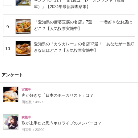
キングTOP21！ 第1位は「レーズンサンド（雑賀
屋）」【2024年最新調査結果】
「愛知県の麻婆豆腐の名店」7選！ 一番好きなお店は
9
どこ？【人気投票実施中】
愛知県の「カツカレー」の名店12選！ あなたが一番好
10
きな店はどこ？【人気投票実施中】
アンケート
実施中
声が好きな「日本のボーカリスト」は？
回答数：49599
実施中
歌が上手だと思うホロライブのメンバーは？
回答数：23909