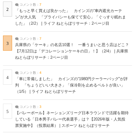
コメント数：
7
2
「もっと早く買えば良かった」 カインズの“車内遮光カーテ
ン”が大人気 「プライバシーも保てて安心」「ぐっすり眠れま
した」（2/2） | ライフ ねとらぼリサーチ：2ページ目
コメント数：
7
3
兵庫県の「ケーキ」の名店10選！ 一番うまいと思う店はどこ？
【7月12日は「デコレーションケーキの日」！】（2/4） | 兵庫県
ねとらぼリサーチ：2ページ目
コメント数：
4
4
「車に常備しました」 カインズの“1980円クーラーバッグ”が評
判 「ちょうどいい大きさ」「保冷剤を止めるベルトが良い」
（1/5） | ライフ ねとらぼリサーチ
コメント数：
3
5
【バレーボール】ネーションズリーグ日本ラウンドで活躍を期待
している「日本男子バレー代表選手」は？【2026年版・人気投
票実施中】（投票結果） | スポーツ ねとらぼリサーチ