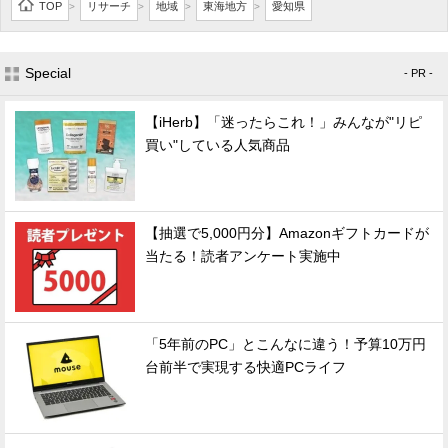
TOP
リサーチ
地域
東海地方
愛知県
>
>
>
>
Special
- PR -
【iHerb】「迷ったらこれ！」みんなが"リピ
買い"している人気商品
【抽選で5,000円分】Amazonギフトカードが
当たる！読者アンケート実施中
「5年前のPC」とこんなに違う！予算10万円
台前半で実現する快適PCライフ