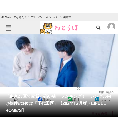
🎁 Switch 2もあたる！ プレゼントキャンペーン実施中！
ねとらぼメニュー
TOP
ニュース
エンタメ
クイズ
グルメ
地域
住まい
教育・育児
動物
リサーチ
住まい
2024/02/26 17:15（公開）
画像：写真AC
会員記事
「東京23区で家賃が高い街」ランキング！ シングル向
X
Share
LINE
hatena
け物件の1位は「千代田区」【2024年2月版／LIFULL
メディア
HOME'S】
目次を表示
注目記事を集めた総合ページ