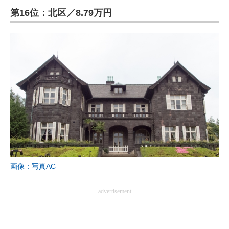
第16位：北区／8.79万円
ITの今と未来を見通す
スマホと通信の最新トレンド
進化するPCとデバイスの未来
好きが集まる 比べて選べる
ビジネスと働き方のヒント
AI活用のいまが分かる
企業ITのトレンドを詳説
画像：写真AC
経営リーダーのコミュニティ
advertisement
マーケ×ITの今がよく分かる
ITエンジニア向け専門サイト