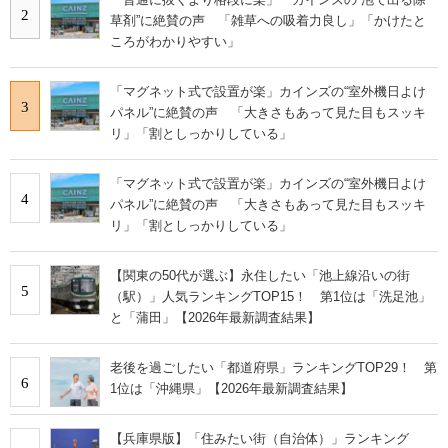
2
草剤”に絶賛の声 「雑草への吸着力良し」「かけたと
ころがわかりやすい」
「マグネット式で設置が楽」カインズの“室外機日よけ
3
パネル”に絶賛の声 「大きさもあって見た目もスッキ
リ」「割としっかりしている」
「マグネット式で設置が楽」カインズの“室外機日よけ
4
パネル”に絶賛の声 「大きさもあって見た目もスッキ
リ」「割としっかりしている」
【関東の50代が選ぶ】永住したい「池上線沿いの街
5
（駅）」人気ランキングTOP15！ 第1位は「洗足池」
と「蒲田」【2026年最新調査結果】
老後を過ごしたい「都道府県」ランキングTOP29！ 第
6
1位は「沖縄県」【2026年最新調査結果】
【兵庫県版】「住みたい街（自治体）」ランキング