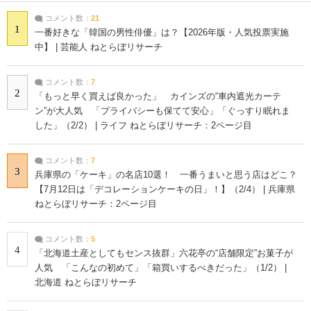
コメント数：
21
1
一番好きな「韓国の男性俳優」は？【2026年版・人気投票実施
中】 | 芸能人 ねとらぼリサーチ
コメント数：
7
2
「もっと早く買えば良かった」 カインズの“車内遮光カーテ
ン”が大人気 「プライバシーも保てて安心」「ぐっすり眠れま
した」（2/2） | ライフ ねとらぼリサーチ：2ページ目
コメント数：
7
3
兵庫県の「ケーキ」の名店10選！ 一番うまいと思う店はどこ？
【7月12日は「デコレーションケーキの日」！】（2/4） | 兵庫県
ねとらぼリサーチ：2ページ目
コメント数：
5
4
「北海道土産としてもセンス抜群」六花亭の“店舗限定”お菓子が
人気 「こんなの初めて」「箱買いするべきだった」（1/2） |
北海道 ねとらぼリサーチ