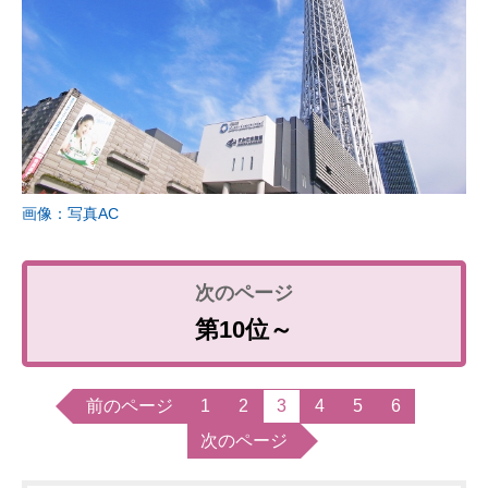
画像：写真AC
第10位～
前のページ
1
2
3
4
5
6
次のページ