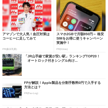
アマゾンで大人気！血圧対策は
スマホ2GBで月額850円～ 格安
コーヒーに足してみて
SIMをお得に使うキャンペーン
実施中！
PR(森永乳業)
PR(IIJmio)
「JR山手線で家賃が安い駅」ランキングTOP20！
オートロック付きシングル向け...
FPが解説！Apple製品を分割手数料0円で入手する
方法とは？
PR(Fav-Log)