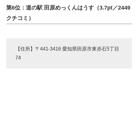
第6位：道の駅 田原めっくんはうす（3.7pt／2449
ITの今と未来を見通す
クチコミ）
スマホと通信の最新トレンド
進化するPCとデバイスの未来
【住所】〒441-3416 愛知県田原市東赤石5丁目
好きが集まる 比べて選べる
74
ビジネスと働き方のヒント
AI活用のいまが分かる
企業ITのトレンドを詳説
経営リーダーのコミュニティ
マーケ×ITの今がよく分かる
ITエンジニア向け専門サイト