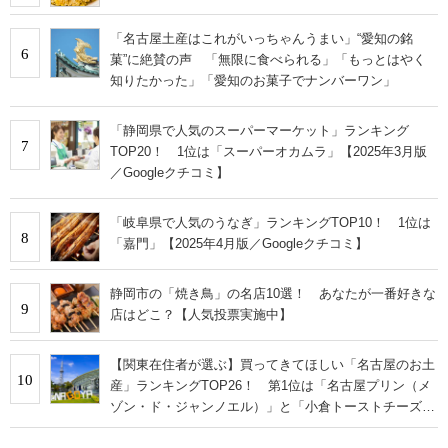
「名古屋土産はこれがいっちゃんうまい」“愛知の銘
6
菓”に絶賛の声 「無限に食べられる」「もっとはやく
知りたかった」「愛知のお菓子でナンバーワン」
「静岡県で人気のスーパーマーケット」ランキング
7
TOP20！ 1位は「スーパーオカムラ」【2025年3月版
／Googleクチコミ】
「岐阜県で人気のうなぎ」ランキングTOP10！ 1位は
8
「嘉門」【2025年4月版／Googleクチコミ】
静岡市の「焼き鳥」の名店10選！ あなたが一番好きな
9
店はどこ？【人気投票実施中】
【関東在住者が選ぶ】買ってきてほしい「名古屋のお土
10
産」ランキングTOP26！ 第1位は「名古屋プリン（メ
ゾン・ド・ジャンノエル）」と「小倉トーストチーズケ
ーキ（東海寿）」【2026年最新調査結果】