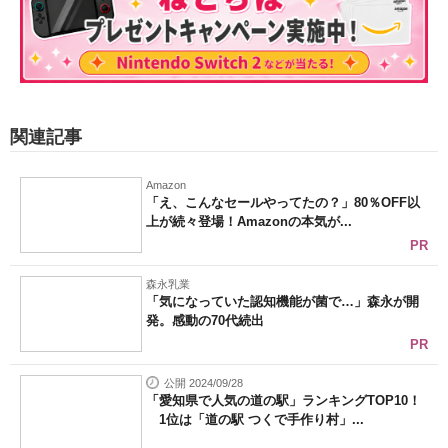
関連記事
Amazon
「え、こんなセールやってたの？」80％OFF以
上が続々登場！Amazonの本気が...
PR
森永乳業
「気になっていた認知機能が菌で…」森永が開
発。感動の70代続出
PR
公開 2024/09/28
「愛知県で人気の道の駅」ランキングTOP10！
1位は「道の駅 つくで手作り村」...