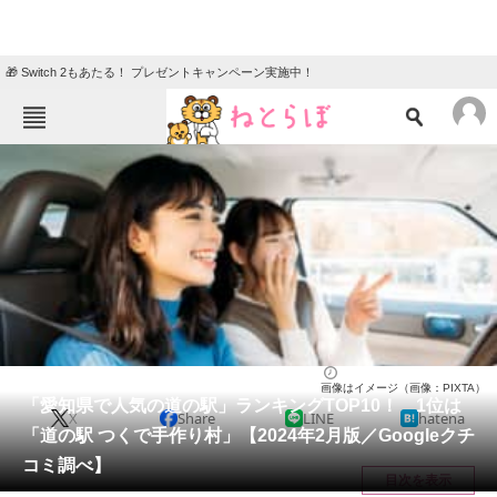
🎁 Switch 2もあたる！ プレゼントキャンペーン実施中！
ねとらぼメニュー
TOP
ニュース
エンタメ
クイズ
グルメ
地域
住まい
教育・育児
動物
リサーチ
愛知県
2024/02/24 13:10（公開）
画像はイメージ（画像：PIXTA）
会員記事
「愛知県で人気の道の駅」ランキングTOP10！ 1位は
X
Share
LINE
hatena
「道の駅 つくで手作り村」【2024年2月版／Googleクチ
メディア
コミ調べ】
目次を表示
注目記事を集めた総合ページ