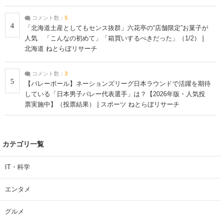
コメント数：
5
4
「北海道土産としてもセンス抜群」六花亭の“店舗限定”お菓子が
人気 「こんなの初めて」「箱買いするべきだった」（1/2） |
北海道 ねとらぼリサーチ
コメント数：
3
5
【バレーボール】ネーションズリーグ日本ラウンドで活躍を期待
している「日本男子バレー代表選手」は？【2026年版・人気投
票実施中】（投票結果） | スポーツ ねとらぼリサーチ
カテゴリ一覧
IT・科学
エンタメ
グルメ