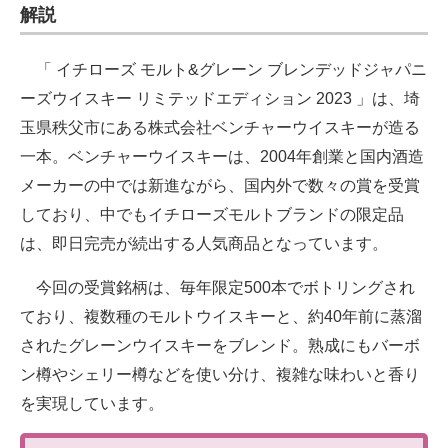
解説
企業向けIT製品の総合サイト
IT製品の技術・比較・事例
「 イチローズ モルト&グレーン ブレンデッドジャパニ
ーズウイスキー リミテッドエディション 2023 」は、埼
製造業のIT導入・活用を支援
玉県秩父市にある株式会社ベンチャーウイスキーが造る
モノづくり技術者専門サイト
一本。ベンチャーウイスキーは、2004年創業と国内酒造
メーカーの中では新進ながら、国内外で数々の賞を受賞
エレクトロニクス専門サイト
しており、中でもイチローズモルトブランドの限定品
電子設計の基本と応用
は、即日完売が続出する人気商品となっています。
エネルギーの専門メディア
今回の受賞銘柄は、毎年限定500本でボトリングされ
ており、複数種のモルトウイスキーと、約40年前に蒸溜
建設×テクノロジーの最前線
されたグレーンウイスキーをブレンド。熟成にもバーボ
ちょっと気になるネットの話題
ン樽やシェリー樽などを使い分け、複雑な味わいと香り
を実現しています。