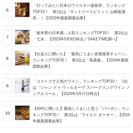
「行ってみたい日本のウイスキー蒸留所」ランキング
6
TOP22！ 第1位は「サントリースピリッツ 山崎蒸溜
所」！【2023年最新調査結果】
「栃木県の日本酒」人気ランキングTOP10！ 第1位は
7
「七水」【2023年5月9日時点／SAKETIME調べ】
【社会人に聞いた】「最高にうまい居酒屋系チェーン」
8
ランキングTOP26！ 第1位は「鳥貴族」【2024年最新
調査結果】
「コストコで人気のワイン」ランキングTOP10！ 1位
9
は「ジャン ドゥ ヴィルヌーヴ スパークリングワイン ノ
ンアルコール」【2024年3月17日時点】
【60代に聞いた】最高にうまいと思う「バーボン」ラン
10
キングTOP33！ 第1位は「ワイルド ターキー」【2024
年最新調査結果】