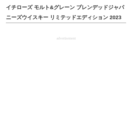
イチローズ モルト&グレーン ブレンデッドジャパ
ITの今と未来を見通す
ニーズウイスキー リミテッドエディション 2023
スマホと通信の最新トレンド
進化するPCとデバイスの未来
advertisement
好きが集まる 比べて選べる
ビジネスと働き方のヒント
AI活用のいまが分かる
企業ITのトレンドを詳説
経営リーダーのコミュニティ
マーケ×ITの今がよく分かる
ITエンジニア向け専門サイト