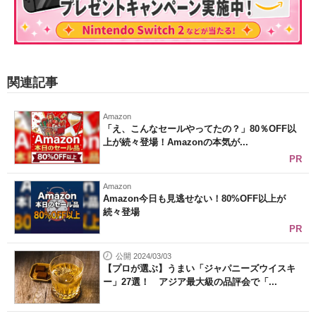
関連記事
Amazon
「え、こんなセールやってたの？」80％OFF以
上が続々登場！Amazonの本気が...
PR
Amazon
Amazon今日も見逃せない！80%OFF以上が
続々登場
PR
公開 2024/03/03
【プロが選ぶ】うまい「ジャパニーズウイスキ
ー」27選！ アジア最大級の品評会で「...