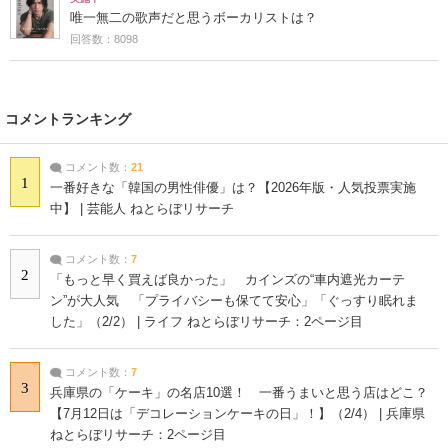
唯一無二の歌声だと思うボーカリストは？
回答数：8098
コメントランキング
コメント数：
21
1
一番好きな「韓国の男性俳優」は？【2026年版・人気投票実施
中】 | 芸能人 ねとらぼリサーチ
コメント数：
7
2
「もっと早く買えば良かった」 カインズの“車内遮光カーテ
ン”が大人気 「プライバシーも保てて安心」「ぐっすり眠れま
した」（2/2） | ライフ ねとらぼリサーチ：2ページ目
コメント数：
7
3
兵庫県の「ケーキ」の名店10選！ 一番うまいと思う店はどこ？
【7月12日は「デコレーションケーキの日」！】（2/4） | 兵庫県
ねとらぼリサーチ：2ページ目