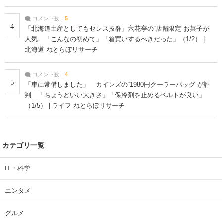
コメント数：
5
4
「北海道土産としてもセンス抜群」六花亭の“店舗限定”お菓子が
人気 「こんなの初めて」「箱買いするべきだった」（1/2） |
北海道 ねとらぼリサーチ
コメント数：
4
5
「車に常備しました」 カインズの“1980円クーラーバッグ”が評
判 「ちょうどいい大きさ」「保冷剤を止めるベルトが良い」
（1/5） | ライフ ねとらぼリサーチ
カテゴリ一覧
IT・科学
エンタメ
グルメ