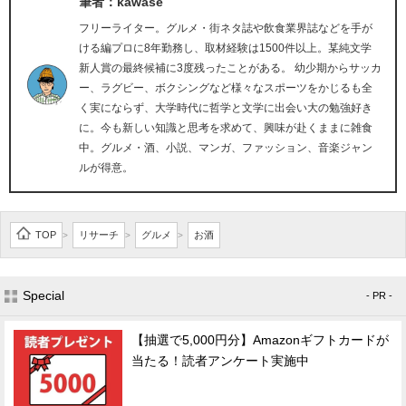
筆者：kawase
フリーライター。グルメ・街ネタ誌や飲食業界誌などを手が
ける編プロに8年勤務し、取材経験は1500件以上。某純文学
新人賞の最終候補に3度残ったことがある。 幼少期からサッカ
ー、ラグビー、ボクシングなど様々なスポーツをかじるも全
く実にならず、大学時代に哲学と文学に出会い大の勉強好き
に。今も新しい知識と思考を求めて、興味が赴くままに雑食
中。グルメ・酒、小説、マンガ、ファッション、音楽ジャン
ルが得意。
TOP
リサーチ
グルメ
お酒
>
>
>
Special
- PR -
【抽選で5,000円分】Amazonギフトカードが
当たる！読者アンケート実施中