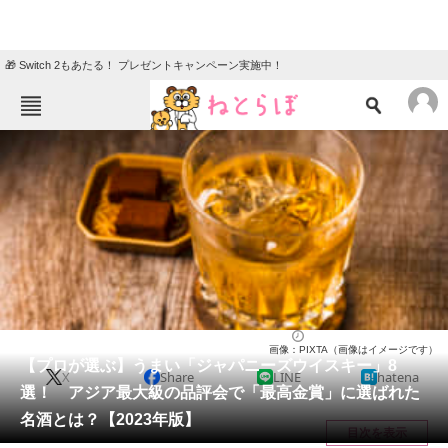
🎁 Switch 2もあたる！ プレゼントキャンペーン実施中！
ねとらぼメニュー
TOP
ニュース
エンタメ
クイズ
グルメ
地域
住まい
教育・育児
動物
リサーチ
お酒
2024/02/26 20:30（公開）
画像：PIXTA（画像はイメージです）
会員記事
【プロが選ぶ】うまい「ジャパニーズウイスキー」8
X
Share
LINE
hatena
選！ アジア最大級の品評会で「最高金賞」に選ばれた
メディア
名酒とは？【2023年版】
目次を表示
注目記事を集めた総合ページ