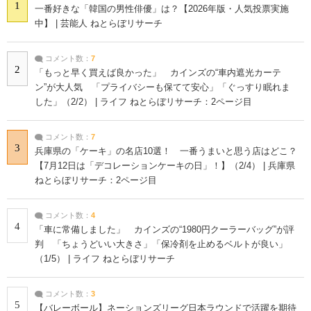
1
一番好きな「韓国の男性俳優」は？【2026年版・人気投票実施
中】 | 芸能人 ねとらぼリサーチ
コメント数：
7
2
「もっと早く買えば良かった」 カインズの“車内遮光カーテ
ン”が大人気 「プライバシーも保てて安心」「ぐっすり眠れま
した」（2/2） | ライフ ねとらぼリサーチ：2ページ目
コメント数：
7
3
兵庫県の「ケーキ」の名店10選！ 一番うまいと思う店はどこ？
【7月12日は「デコレーションケーキの日」！】（2/4） | 兵庫県
ねとらぼリサーチ：2ページ目
コメント数：
4
4
「車に常備しました」 カインズの“1980円クーラーバッグ”が評
判 「ちょうどいい大きさ」「保冷剤を止めるベルトが良い」
（1/5） | ライフ ねとらぼリサーチ
コメント数：
3
5
【バレーボール】ネーションズリーグ日本ラウンドで活躍を期待