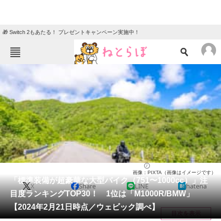
🎁 Switch 2もあたる！ プレゼントキャンペーン実施中！
ねとらぼメニュー
TOP
ニュース
エンタメ
クイズ
グルメ
地域
住まい
教育・育児
動物
リサーチ
バイク
2024/02/27 21:55（公開）
画像：PIXTA（画像はイメージです）
会員記事
「標準装備が超豪華な大型バイク（751〜1000cc）」注
X
Share
LINE
hatena
目度ランキングTOP30！ 1位は「M1000R/BMW」
メディア
【2024年2月21日時点／ウェビック調べ】
目次を表示
注目記事を集めた総合ページ