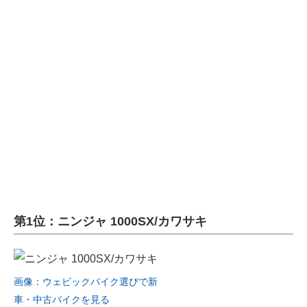
企業向けIT製品の総合サイト
IT製品の技術・比較・事例
製造業のIT導入・活用を支援
モノづくり技術者専門サイト
エレクトロニクス専門サイト
電子設計の基本と応用
エネルギーの専門メディア
第1位：ニンジャ 1000SX/カワサキ
建設×テクノロジーの最前線
ちょっと気になるネットの話題
画像：ウェビックバイク選びで新
車・中古バイクを見る