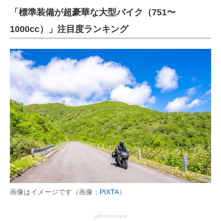
「標準装備が超豪華な大型バイク（751〜
ITの今と未来を見通す
1000cc）」注目度ランキング
スマホと通信の最新トレンド
進化するPCとデバイスの未来
好きが集まる 比べて選べる
ビジネスと働き方のヒント
AI活用のいまが分かる
企業ITのトレンドを詳説
経営リーダーのコミュニティ
マーケ×ITの今がよく分かる
画像はイメージです（画像：
PIXTA
）
ITエンジニア向け専門サイト
advertisement