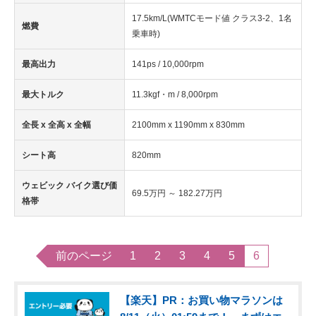
17.5km/L(WMTCモード値 クラス3-2、1名
燃費
乗車時)
最高出力
141ps / 10,000rpm
最大トルク
11.3kgf・m / 8,000rpm
全長 x 全高 x 全幅
2100mm x 1190mm x 830mm
シート高
820mm
ウェビック バイク選び価
69.5万円 ～ 182.27万円
格帯
前のページ
1
2
3
4
5
6
【楽天】PR：お買い物マラソンは