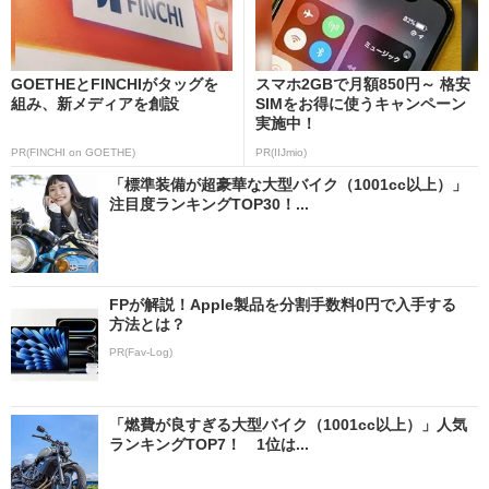
GOETHEとFINCHIがタッグを
スマホ2GBで月額850円～ 格安
組み、新メディアを創設
SIMをお得に使うキャンペーン
実施中！
PR(FINCHI on GOETHE)
PR(IIJmio)
「標準装備が超豪華な大型バイク（1001cc以上）」
注目度ランキングTOP30！...
FPが解説！Apple製品を分割手数料0円で入手する
方法とは？
PR(Fav-Log)
「燃費が良すぎる大型バイク（1001cc以上）」人気
ランキングTOP7！ 1位は...