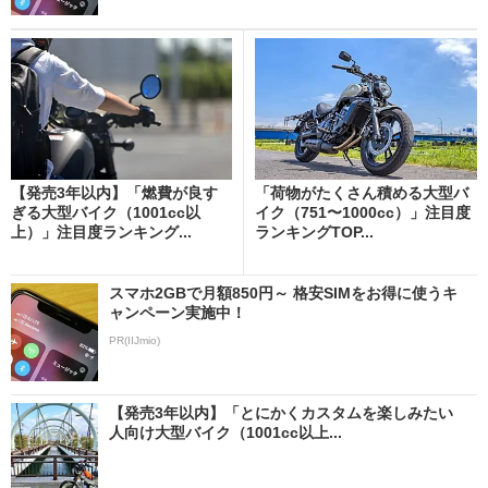
【発売3年以内】「燃費が良す
「荷物がたくさん積める大型バ
ぎる大型バイク（1001cc以
イク（751〜1000cc）」注目度
上）」注目度ランキング...
ランキングTOP...
スマホ2GBで月額850円～ 格安SIMをお得に使うキ
ャンペーン実施中！
PR(IIJmio)
【発売3年以内】「とにかくカスタムを楽しみたい
人向け大型バイク（1001cc以上...