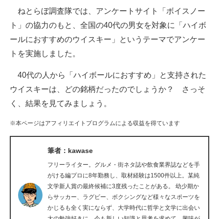
ねとらぼ調査隊では、アンケートサイト「ボイスノー
ITの今と未来を見通す
ト」の協力のもと、全国の40代の男女を対象に「ハイボ
ールにおすすめのウイスキー」というテーマでアンケー
スマホと通信の最新トレンド
トを実施しました。
進化するPCとデバイスの未来
40代の人から「ハイボールにおすすめ」と支持された
好きが集まる 比べて選べる
ウイスキーは、どの銘柄だったのでしょうか？ さっそ
く、結果を見てみましょう。
ビジネスと働き方のヒント
※本ページはアフィリエイトプログラムによる収益を得ています
AI活用のいまが分かる
企業ITのトレンドを詳説
筆者：kawase
フリーライター。グルメ・街ネタ誌や飲食業界誌などを手
経営リーダーのコミュニティ
がける編プロに8年勤務し、取材経験は1500件以上。某純
文学新人賞の最終候補に3度残ったことがある。 幼少期か
マーケ×ITの今がよく分かる
らサッカー、ラグビー、ボクシングなど様々なスポーツを
かじるも全く実にならず、大学時代に哲学と文学に出会い
ITエンジニア向け専門サイト
大の勉強好きに。今も新しい知識と思考を求めて、興味が