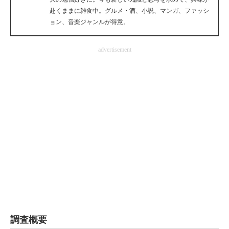
赴くままに雑食中。グルメ・酒、小説、マンガ、ファッシ
企業向けIT製品の総合サイト
ョン、音楽ジャンルが得意。
IT製品の技術・比較・事例
advertisement
製造業のIT導入・活用を支援
モノづくり技術者専門サイト
エレクトロニクス専門サイト
電子設計の基本と応用
エネルギーの専門メディア
建設×テクノロジーの最前線
ちょっと気になるネットの話題
調査概要