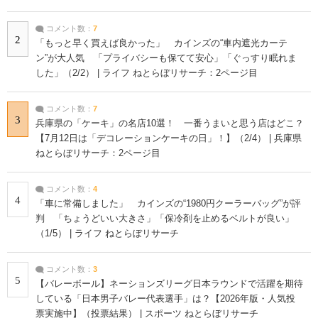
コメント数：
7
2
「もっと早く買えば良かった」 カインズの“車内遮光カーテ
ン”が大人気 「プライバシーも保てて安心」「ぐっすり眠れま
した」（2/2） | ライフ ねとらぼリサーチ：2ページ目
コメント数：
7
3
兵庫県の「ケーキ」の名店10選！ 一番うまいと思う店はどこ？
【7月12日は「デコレーションケーキの日」！】（2/4） | 兵庫県
ねとらぼリサーチ：2ページ目
コメント数：
4
4
「車に常備しました」 カインズの“1980円クーラーバッグ”が評
判 「ちょうどいい大きさ」「保冷剤を止めるベルトが良い」
（1/5） | ライフ ねとらぼリサーチ
コメント数：
3
5
【バレーボール】ネーションズリーグ日本ラウンドで活躍を期待
している「日本男子バレー代表選手」は？【2026年版・人気投
票実施中】（投票結果） | スポーツ ねとらぼリサーチ