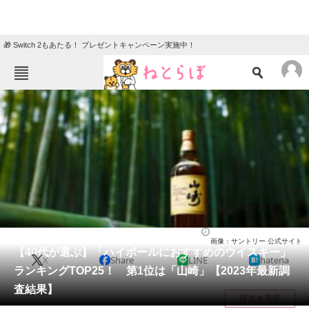
🎁 Switch 2もあたる！ プレゼントキャンペーン実施中！
ねとらぼメニュー
TOP
ニュース
エンタメ
クイズ
グルメ
地域
住まい
教育・育児
動物
リサーチ
お酒
2024/02/27 19:15（公開）
画像：サントリー 公式サイト
会員記事
【40代が選ぶ】「ハイボールにおすすめのウイスキー」
X
Share
LINE
hatena
ランキングTOP25！ 第1位は「山崎」【2023年最新調
メディア
査結果】
目次を表示
注目記事を集めた総合ページ