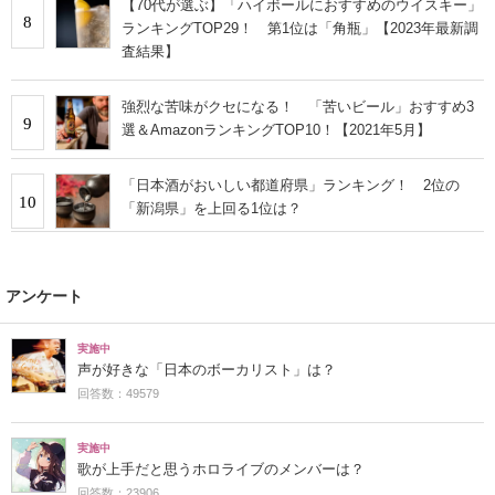
【70代が選ぶ】「ハイボールにおすすめのウイスキー」
8
ランキングTOP29！ 第1位は「角瓶」【2023年最新調
査結果】
強烈な苦味がクセになる！ 「苦いビール」おすすめ3
9
選＆AmazonランキングTOP10！【2021年5月】
「日本酒がおいしい都道府県」ランキング！ 2位の
10
「新潟県」を上回る1位は？
アンケート
実施中
声が好きな「日本のボーカリスト」は？
回答数：49579
実施中
歌が上手だと思うホロライブのメンバーは？
回答数：23906