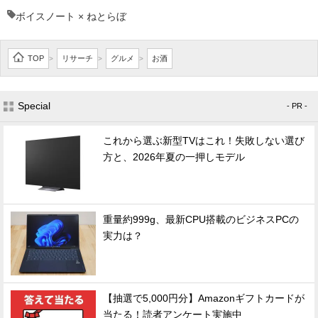
ボイスノート × ねとらぼ
TOP
リサーチ
グルメ
お酒
>
>
>
Special
- PR -
これから選ぶ新型TVはこれ！失敗しない選び
方と、2026年夏の一押しモデル
重量約999g、最新CPU搭載のビジネスPCの
実力は？
【抽選で5,000円分】Amazonギフトカードが
当たる！読者アンケート実施中