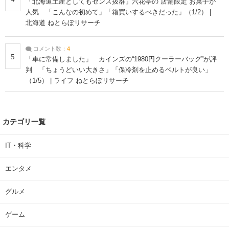
「北海道土産としてもセンス抜群」六花亭の“店舗限定”お菓子が
人気 「こんなの初めて」「箱買いするべきだった」（1/2） |
北海道 ねとらぼリサーチ
コメント数：
4
5
「車に常備しました」 カインズの“1980円クーラーバッグ”が評
判 「ちょうどいい大きさ」「保冷剤を止めるベルトが良い」
（1/5） | ライフ ねとらぼリサーチ
カテゴリ一覧
IT・科学
エンタメ
グルメ
ゲーム