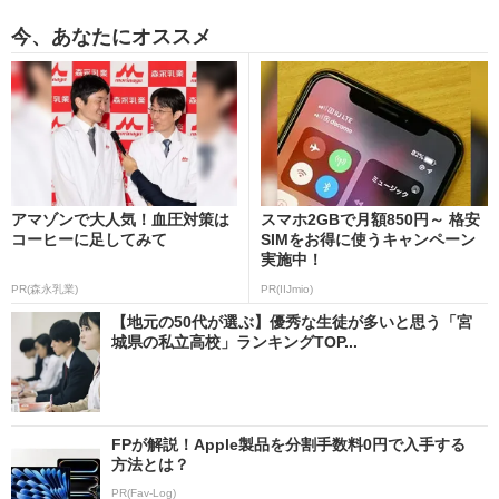
今、あなたにオススメ
アマゾンで大人気！血圧対策は
スマホ2GBで月額850円～ 格安
コーヒーに足してみて
SIMをお得に使うキャンペーン
実施中！
PR(森永乳業)
PR(IIJmio)
【地元の50代が選ぶ】優秀な生徒が多いと思う「宮
城県の私立高校」ランキングTOP...
FPが解説！Apple製品を分割手数料0円で入手する
方法とは？
PR(Fav-Log)