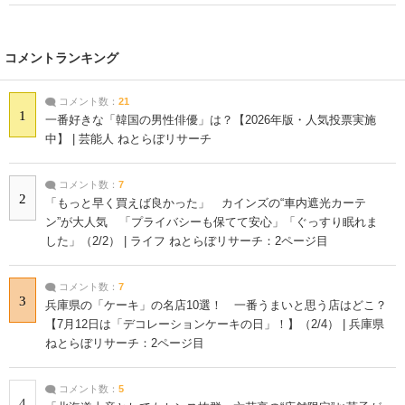
コメントランキング
コメント数：
21
1
一番好きな「韓国の男性俳優」は？【2026年版・人気投票実施
中】 | 芸能人 ねとらぼリサーチ
コメント数：
7
2
「もっと早く買えば良かった」 カインズの“車内遮光カーテ
ン”が大人気 「プライバシーも保てて安心」「ぐっすり眠れま
した」（2/2） | ライフ ねとらぼリサーチ：2ページ目
コメント数：
7
3
兵庫県の「ケーキ」の名店10選！ 一番うまいと思う店はどこ？
【7月12日は「デコレーションケーキの日」！】（2/4） | 兵庫県
ねとらぼリサーチ：2ページ目
コメント数：
5
4