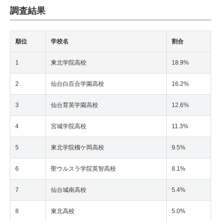
調査結果
順位
学校名
割合
1
東北学院高校
18.9%
2
仙台白百合学園高校
16.2%
3
仙台育英学園高校
12.6%
4
宮城学院高校
11.3%
5
東北学院榴ケ岡高校
9.5%
6
聖ウルスラ学院英智高校
8.1%
7
仙台城南高校
5.4%
8
東北高校
5.0%