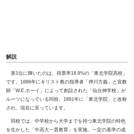
企業向けIT製品の総合サイト
IT製品の技術・比較・事例
製造業のIT導入・活用を支援
モノづくり技術者専門サイト
解説
エレクトロニクス専門サイト
電子設計の基本と応用
第1位に輝いたのは、得票率18.9%の「東北学院高校」
です。1886年にキリスト教の指導者「押川方義」と宣教
エネルギーの専門メディア
師「W.E.ホーイ」によって創設された「仙台神学校」が
建設×テクノロジーの最前線
ルーツになっている同校。1891年に「東北学院」と改称
され、現在に至っています。
ちょっと気になるネットの話題
同校では、中学校から大学までを持つ東北学院の特色
を生かした「中高大一貫教育」を実施。一定の基準の成