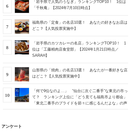
「岩手県で人気のうなぎ」ランキングTOP10！ 1位は
6
「千秋庵」【2024年7月10日時点】
福島県の「定食」の名店10選！ あなたの好きなお店は
7
どこ？【人気投票実施中】
「岩手県のカツカレーの名店」ランキングTOP10！ 1
8
位は「工藤精肉店食堂部」【2024年1月21日時点／
SARAH】
山形県の「焼肉」の名店13選！ あなたが一番好きな店
9
はどこ？【人気投票実施中】
「何で9位なのよ…」 “仙台に次ぐ二番手”な東北の市っ
10
て？ ランキング上位に「どう見ても福島市より都会」
「東北二番手のプライドを節々に感じるんだよな」の声
アンケート