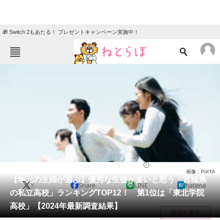
🎁 Switch 2もあたる！ プレゼントキャンペーン実施中！
ねとらぼメニュー
TOP
ニュース
エンタメ
クイズ
グルメ
地域
住まい
教育・育児
動物
リサーチ
宮城県
2024/02/28 17:15（公開）
画像：PIXTA
会員記事
【地元の主婦が選ぶ】優秀な生徒が多いと思う「宮城県
X
Share
LINE
hatena
の私立高校」ランキングTOP12！ 第1位は「東北学院
メディア
高校」【2024年最新調査結果】
目次を表示
注目記事を集めた総合ページ