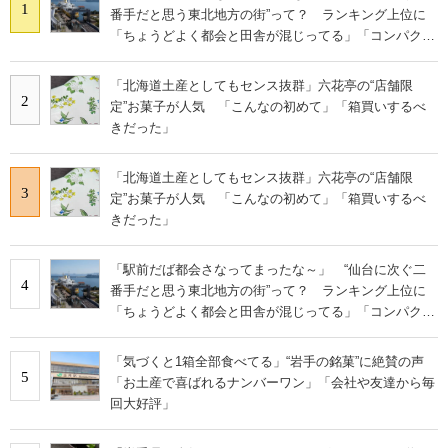
1
番手だと思う東北地方の街”って？ ランキング上位に
「ちょうどよく都会と田舎が混じってる」「コンパクト
にまとまったいい街」の声
「北海道土産としてもセンス抜群」六花亭の“店舗限
2
定”お菓子が人気 「こんなの初めて」「箱買いするべ
きだった」
「北海道土産としてもセンス抜群」六花亭の“店舗限
3
定”お菓子が人気 「こんなの初めて」「箱買いするべ
きだった」
「駅前だば都会さなってまったな～」 “仙台に次ぐ二
4
番手だと思う東北地方の街”って？ ランキング上位に
「ちょうどよく都会と田舎が混じってる」「コンパクト
にまとまったいい街」の声
「気づくと1箱全部食べてる」“岩手の銘菓”に絶賛の声
5
「お土産で喜ばれるナンバーワン」「会社や友達から毎
回大好評」