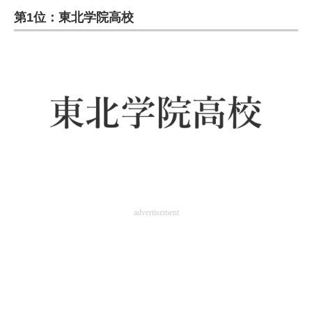
第1位：東北学院高校
ITの今と未来を見通す
スマホと通信の最新トレンド
進化するPCとデバイスの未来
好きが集まる 比べて選べる
ビジネスと働き方のヒント
AI活用のいまが分かる
企業ITのトレンドを詳説
advertisement
経営リーダーのコミュニティ
マーケ×ITの今がよく分かる
ITエンジニア向け専門サイト