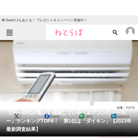
🎁 Switch 2もあたる！ プレゼントキャンペーン実施中！
ねとらぼメニュー
TOP
ニュース
エンタメ
クイズ
グルメ
地域
住まい
教育・育児
動物
リサーチ
ライフ
2024/02/27 17:25（公開）
画像：PIXTA
会員記事
【30～40代が選ぶ】信頼している「エアコンのメーカ
X
Share
LINE
hatena
ー」ランキングTOP8！ 第1位は「ダイキン」【2023年
メディア
最新調査結果】
目次を表示
注目記事を集めた総合ページ