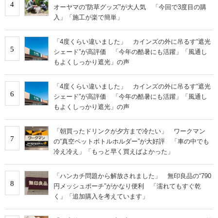
4
オーヤマの“防草グッズ”が大人気 「今回で3度目の購
入」「施工が楽で簡単」
「4度くらい違いました」 カインズの外に吊るす“遮光
5
シェード”が高評価 「今年の酷暑にも活躍」「風通し
もよくしっかり遮光」の声
「4度くらい違いました」 カインズの外に吊るす“遮光
6
シェード”が高評価 「今年の酷暑にも活躍」「風通し
もよくしっかり遮光」の声
「朝買ったドリンクが夕方まで冷たい」 ワークマン
7
の“真空ペットボトルホルダー”が大好評 「車の中でも
冷え冷え」「もっと早く買えばよかった」
「ハンカチ問題から解放されました」 無印良品の“790
8
円メッシュポーチ”がかなり便利 「濡れてもすぐ乾
く」「追加購入を考えています」