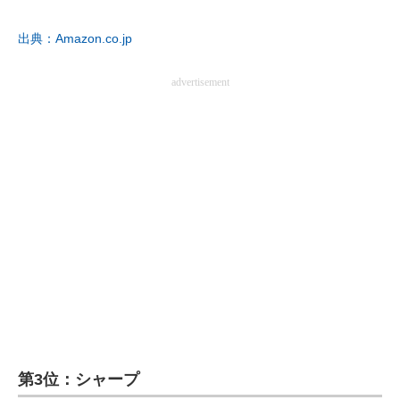
企業向けIT製品の総合サイト
出典：Amazon.co.jp
IT製品の技術・比較・事例
advertisement
製造業のIT導入・活用を支援
モノづくり技術者専門サイト
エレクトロニクス専門サイト
電子設計の基本と応用
エネルギーの専門メディア
建設×テクノロジーの最前線
ちょっと気になるネットの話題
第3位：シャープ