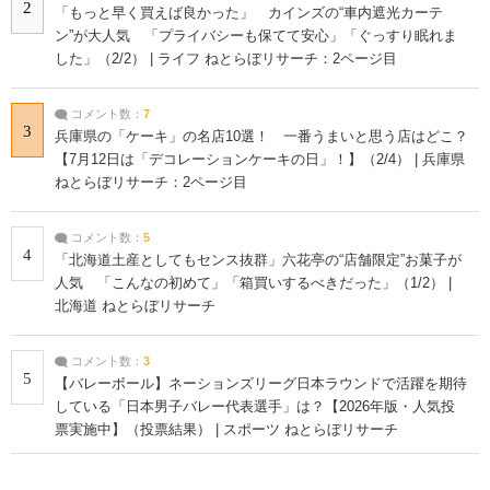
2
「もっと早く買えば良かった」 カインズの“車内遮光カーテ
ン”が大人気 「プライバシーも保てて安心」「ぐっすり眠れま
した」（2/2） | ライフ ねとらぼリサーチ：2ページ目
コメント数：
7
3
兵庫県の「ケーキ」の名店10選！ 一番うまいと思う店はどこ？
【7月12日は「デコレーションケーキの日」！】（2/4） | 兵庫県
ねとらぼリサーチ：2ページ目
コメント数：
5
4
「北海道土産としてもセンス抜群」六花亭の“店舗限定”お菓子が
人気 「こんなの初めて」「箱買いするべきだった」（1/2） |
北海道 ねとらぼリサーチ
コメント数：
3
5
【バレーボール】ネーションズリーグ日本ラウンドで活躍を期待
している「日本男子バレー代表選手」は？【2026年版・人気投
票実施中】（投票結果） | スポーツ ねとらぼリサーチ