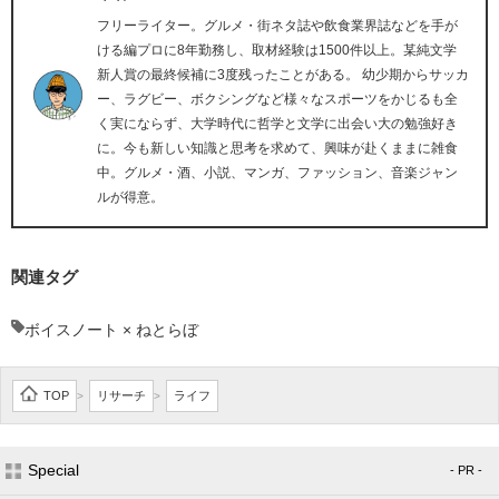
フリーライター。グルメ・街ネタ誌や飲食業界誌などを手が
ける編プロに8年勤務し、取材経験は1500件以上。某純文学
新人賞の最終候補に3度残ったことがある。 幼少期からサッカ
ー、ラグビー、ボクシングなど様々なスポーツをかじるも全
く実にならず、大学時代に哲学と文学に出会い大の勉強好き
に。今も新しい知識と思考を求めて、興味が赴くままに雑食
中。グルメ・酒、小説、マンガ、ファッション、音楽ジャン
ルが得意。
関連タグ
ボイスノート × ねとらぼ
TOP
リサーチ
ライフ
>
>
Special
- PR -