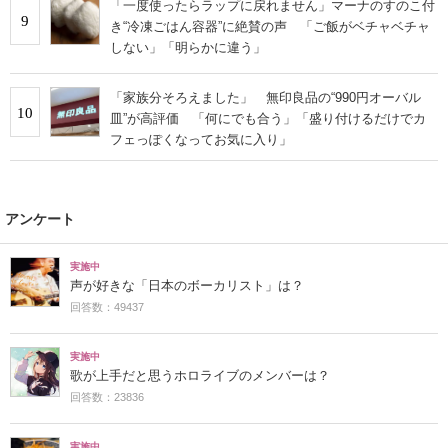
「一度使ったらラップに戻れません」マーナのすのこ付
9
き“冷凍ごはん容器”に絶賛の声 「ご飯がベチャベチャ
しない」「明らかに違う」
「家族分そろえました」 無印良品の“990円オーバル
10
皿”が高評価 「何にでも合う」「盛り付けるだけでカ
フェっぽくなってお気に入り」
アンケート
実施中
声が好きな「日本のボーカリスト」は？
回答数：49437
実施中
歌が上手だと思うホロライブのメンバーは？
回答数：23836
実施中