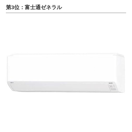
第3位：富士通ゼネラル
ITの今と未来を見通す
スマホと通信の最新トレンド
進化するPCとデバイスの未来
好きが集まる 比べて選べる
ビジネスと働き方のヒント
AI活用のいまが分かる
企業ITのトレンドを詳説
経営リーダーのコミュニティ
マーケ×ITの今がよく分かる
ITエンジニア向け専門サイト