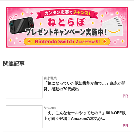
関連記事
森永乳業
「気になっていた認知機能が菌で…」森永が開
発。感動の70代続出
PR
Amazon
「え、こんなセールやってたの？」80％OFF以
上が続々登場！Amazonの本気が...
PR