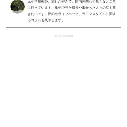
元小学校教師。旅行が好きで、国内外問わず色々なところ
企業向けIT製品の総合サイト
に行っています。旅先で見た風景や出会った人々の話を書
きたいです。節約やライフハック、ライフスタイルに関す
IT製品の技術・比較・事例
るコラムも執筆します。
製造業のIT導入・活用を支援
advertisement
モノづくり技術者専門サイト
エレクトロニクス専門サイト
電子設計の基本と応用
エネルギーの専門メディア
建設×テクノロジーの最前線
ちょっと気になるネットの話題