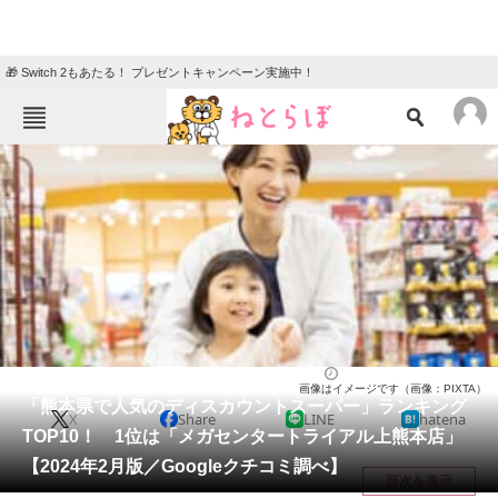
🎁 Switch 2もあたる！ プレゼントキャンペーン実施中！
ねとらぼメニュー
TOP
ニュース
エンタメ
クイズ
グルメ
地域
住まい
教育・育児
動物
リサーチ
熊本県
2024/02/25 14:05（公開）
画像はイメージです（画像：PIXTA）
会員記事
「熊本県で人気のディスカウントスーパー」ランキング
X
Share
LINE
hatena
TOP10！ 1位は「メガセンタートライアル上熊本店」
メディア
【2024年2月版／Googleクチコミ調べ】
目次を表示
注目記事を集めた総合ページ