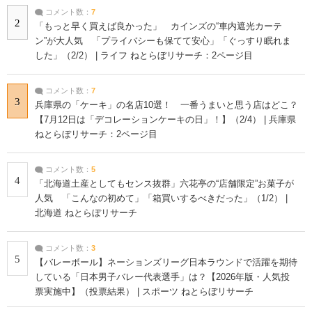
コメント数：
7
2
「もっと早く買えば良かった」 カインズの“車内遮光カーテ
ン”が大人気 「プライバシーも保てて安心」「ぐっすり眠れま
した」（2/2） | ライフ ねとらぼリサーチ：2ページ目
コメント数：
7
3
兵庫県の「ケーキ」の名店10選！ 一番うまいと思う店はどこ？
【7月12日は「デコレーションケーキの日」！】（2/4） | 兵庫県
ねとらぼリサーチ：2ページ目
コメント数：
5
4
「北海道土産としてもセンス抜群」六花亭の“店舗限定”お菓子が
人気 「こんなの初めて」「箱買いするべきだった」（1/2） |
北海道 ねとらぼリサーチ
コメント数：
3
5
【バレーボール】ネーションズリーグ日本ラウンドで活躍を期待
している「日本男子バレー代表選手」は？【2026年版・人気投
票実施中】（投票結果） | スポーツ ねとらぼリサーチ