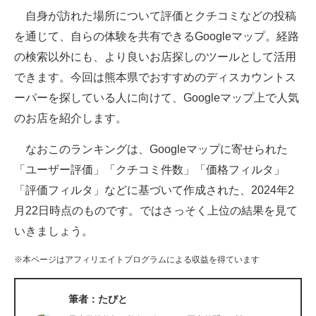
自身が訪れた場所について評価とクチコミなどの投稿
ITの今と未来を見通す
を通じて、自らの体験を共有できるGoogleマップ。経路
の検索以外にも、より良いお店探しのツールとして活用
スマホと通信の最新トレンド
できます。今回は熊本県でおすすめのディスカウントス
進化するPCとデバイスの未来
ーパーを探している人に向けて、Googleマップ上で人気
のお店を紹介します。
好きが集まる 比べて選べる
なおこのランキングは、Googleマップに寄せられた
ビジネスと働き方のヒント
「ユーザー評価」「クチコミ件数」「価格フィルタ」
AI活用のいまが分かる
「評価フィルタ」などに基づいて作成された、2024年2
月22日時点のものです。ではさっそく上位の結果を見て
企業ITのトレンドを詳説
いきましょう。
経営リーダーのコミュニティ
※本ページはアフィリエイトプログラムによる収益を得ています
マーケ×ITの今がよく分かる
筆者：たびと
ITエンジニア向け専門サイト