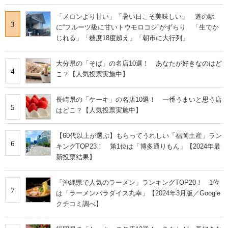
「メロンより甘い」「暑い日こそ美味しい」 道の駅
3
に“フルーツ級に甘いトウモロコシ”がずらり 「生でか
じれる」「糖度18度超え」「朝市に大行列」
大分県の「そば」の名店10選！ あなたが好きなのはど
4
こ？【人気投票実施中】
長崎県の「ケーキ」の名店10選！ 一番うまいと思う店
5
はどこ？【人気投票実施中】
【60代以上が選ぶ】もらってうれしい「福岡土産」ラン
6
キングTOP23！ 第1位は「博多通りもん」【2024年最
新投票結果】
「沖縄県で人気のラーメン」ランキングTOP20！ 1位
7
は「ラーメンパラダイス丸幸」【2024年3月版／Google
クチコミ調べ】