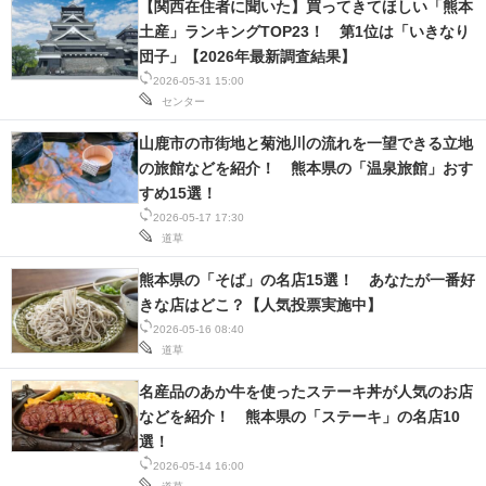
【関西在住者に聞いた】買ってきてほしい「熊本
IT製品の技術・比較・事例
土産」ランキングTOP23！ 第1位は「いきなり
団子」【2026年最新調査結果】
製造業のIT導入・活用を支援
2026-05-31 15:00
センター
モノづくり技術者専門サイト
山鹿市の市街地と菊池川の流れを一望できる立地
エレクトロニクス専門サイト
の旅館などを紹介！ 熊本県の「温泉旅館」おす
すめ15選！
電子設計の基本と応用
2026-05-17 17:30
道草
エネルギーの専門メディア
熊本県の「そば」の名店15選！ あなたが一番好
建設×テクノロジーの最前線
きな店はどこ？【人気投票実施中】
2026-05-16 08:40
ちょっと気になるネットの話題
道草
名産品のあか牛を使ったステーキ丼が人気のお店
などを紹介！ 熊本県の「ステーキ」の名店10
選！
2026-05-14 16:00