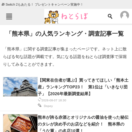
🎁 Switch 2もあたる！ プレゼントキャンペーン実施中！
ねとらぼメニュー
「熊本県」の人気ランキング・調査記事一覧
TOP
ニュース
エンタメ
クイズ
「熊本県」に関する調査記事が集まったページです。ネット上に散
らばる旬な話題が満載です。気になる話題をねとらぼ調査隊で深堀
グルメ
地域
りしてみることができます。
住まい
教育・育児
動物
リサーチ
【関東在住者が選ぶ】買ってきてほしい「熊本土
産」ランキングTOP23！ 第1位は「いきなり団
会員記事
子」【2026年最新調査結果】
2026-08-07 18:30
Dopey
メディア
注目記事を集めた総合ページ
熊本が誇る赤酒とオリジナルの醤油を使った秘伝
のタレが決め手のお店などを紹介！ 熊本県の
ITの今と未来を見通す
「うな重」の名店10選！