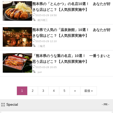
熊本県の「とんかつ」の名店10選！ あなたが好
きな店はどこ？【人気投票実施中】
2025-03-29 19:50
細川雄三
熊本県で人気の「温泉旅館」10選！ あなたが好
きな宿はどこ？【人気投票実施中】
2025-03-29 12:10
二輪児
「熊本県のうな重の名店」10選！ 一番うまいと
思う店はどこ？【人気投票実施中】
2025-03-28 20:05
yuri
1
2
3
4
5
»
最後 »
Special
- PR -