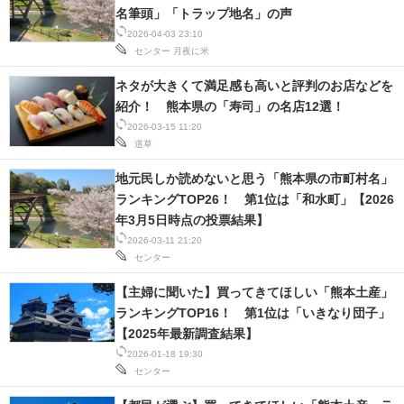
名筆頭」「トラップ地名」の声
2026-04-03 23:10
センター
月夜に米
ネタが大きくて満足感も高いと評判のお店などを
紹介！ 熊本県の「寿司」の名店12選！
2026-03-15 11:20
道草
地元民しか読めないと思う「熊本県の市町村名」
ランキングTOP26！ 第1位は「和水町」【2026
年3月5日時点の投票結果】
2026-03-11 21:20
センター
【主婦に聞いた】買ってきてほしい「熊本土産」
ランキングTOP16！ 第1位は「いきなり団子」
【2025年最新調査結果】
2026-01-18 19:30
センター