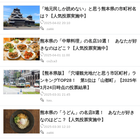
「地元民しか読めない」と思う熊本県の市町村名
は？【人気投票実施中】
2025-04-02 20:10
zakki
熊本県の「中華料理」の名店10選！ あなたが好
きなのはどこ？【人気投票実施中】
2025-04-01 11:00
coZca3
【熊本県版】「穴場観光地だと思う市区町村」ラ
ンキングTOP28！ 第1位は「山都町」【2025年
3月24日時点の投票結果】
2025-03-31 21:45
hiro.
熊本県の「うどん」の名店8選！ あなたが好き
なのはどこ？【人気投票実施中】
2025-03-30 12:10
zakki