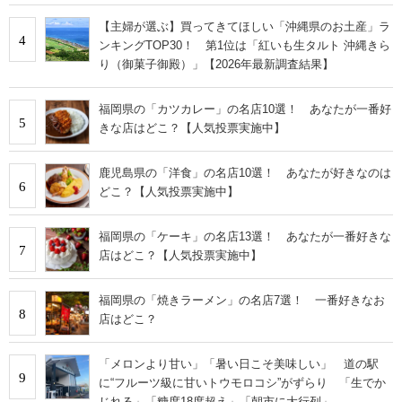
【主婦が選ぶ】買ってきてほしい「沖縄県のお土産」ラ
4
ンキングTOP30！ 第1位は「紅いも生タルト 沖縄きら
り（御菓子御殿）」【2026年最新調査結果】
福岡県の「カツカレー」の名店10選！ あなたが一番好
5
きな店はどこ？【人気投票実施中】
鹿児島県の「洋食」の名店10選！ あなたが好きなのは
6
どこ？【人気投票実施中】
福岡県の「ケーキ」の名店13選！ あなたが一番好きな
7
店はどこ？【人気投票実施中】
福岡県の「焼きラーメン」の名店7選！ 一番好きなお
8
店はどこ？
「メロンより甘い」「暑い日こそ美味しい」 道の駅
9
に“フルーツ級に甘いトウモロコシ”がずらり 「生でか
じれる」「糖度18度超え」「朝市に大行列」