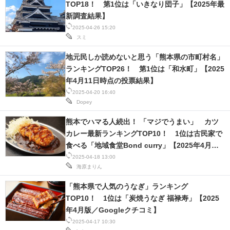
TOP18！ 第1位は「いきなり団子」【2025年最
新調査結果】
2025-04-26 15:20
スミ
地元民しか読めないと思う「熊本県の市町村名」
ランキングTOP26！ 第1位は「和水町」【2025
年4月11日時点の投票結果】
2025-04-20 16:40
Dopey
熊本でハマる人続出！ 「マジでうまい」 カツ
カレー最新ランキングTOP10！ 1位は古民家で
食べる「地域食堂Bond curry」【2025年4月版
／Googleクチコミ】
2025-04-18 13:00
海原まりん
「熊本県で人気のうなぎ」ランキング
TOP10！ 1位は「炭焼うなぎ 福禄寿」【2025
年4月版／Googleクチコミ】
2025-04-17 10:30