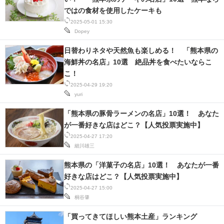
ではの食材を使用したケーキも
2025-05-01 15:30
Dopey
日替わりネタや天然魚も楽しめる！ 「熊本県の
海鮮丼の名店」10選 絶品丼を食べたいならこ
こ！
2025-04-29 19:20
yuri
「熊本県の豚骨ラーメンの名店」10選！ あなた
が一番好きな店はどこ？【人気投票実施中】
2025-04-27 17:20
細川雄三
熊本県の「洋菓子の名店」10選！ あなたが一番
好きな店はどこ？【人気投票実施中】
2025-04-27 15:00
桐谷肇
「買ってきてほしい熊本土産」ランキング