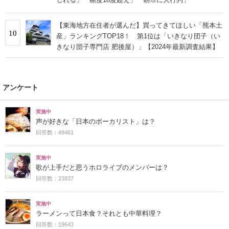
【東海地方在住者が選んだ】買ってきてほしい「熊本土
10
産」ランキングTOP18！ 第1位は「いきなり団子（い
きなり団子専門店 肥後屋）」【2024年最新調査結果】
アンケート
実施中
声が好きな「日本のボーカリスト」は？
回答数：49461
実施中
歌が上手だと思うホロライブのメンバーは？
回答数：23837
実施中
ラーメンって日本食？それとも中華料理？
回答数：19643