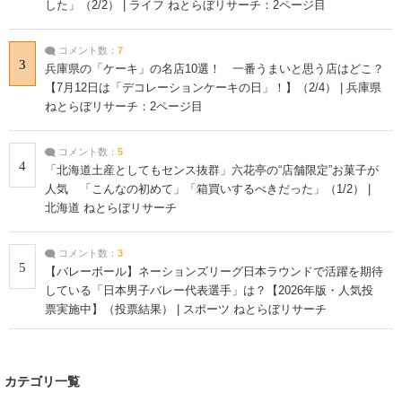
した」（2/2） | ライフ ねとらぼリサーチ：2ページ目
コメント数：
7
3
兵庫県の「ケーキ」の名店10選！ 一番うまいと思う店はどこ？
【7月12日は「デコレーションケーキの日」！】（2/4） | 兵庫県
ねとらぼリサーチ：2ページ目
コメント数：
5
4
「北海道土産としてもセンス抜群」六花亭の“店舗限定”お菓子が
人気 「こんなの初めて」「箱買いするべきだった」（1/2） |
北海道 ねとらぼリサーチ
コメント数：
3
5
【バレーボール】ネーションズリーグ日本ラウンドで活躍を期待
している「日本男子バレー代表選手」は？【2026年版・人気投
票実施中】（投票結果） | スポーツ ねとらぼリサーチ
カテゴリ一覧