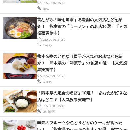
2025-06-07 15:10
hiro.
昔ながらの味を追求する老舗の人気店などを紹
介！ 熊本市の「ラーメン」の名店10選！【人気
投票実施中】
2025-06-01 17:30
Dopey
熊本名物のいきなり団子が人気のお店などを紹
介！ 熊本県の「和菓子」の名店10選！【人気投
票実施中】
2025-05-30 21:20
Dopey
「熊本県の定食の名店」10選！ あなたが好きな
店はどこ？【人気投票実施中】
2025-05-06 15:40
細川雄三
季節のフルーツや色とりどりのケーキが食べた
い！ 「熊本県のケーキの名店」10選 熊本なら