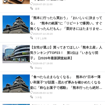
2026-07-20 11:00
スマホと通信の最新トレンド
道草
「熊本に行ったら買おう」「おいしいに決まって
進化するPCとデバイスの未来
る」 “熊本の銘菓”に「リピートで爆買い。すぐ
好きが集まる 比べて選べる
無くなったんだもん」「栗好きにはたまりませ
ん」「良い意味でドン引き」の声
2026-07-14 20:20
ビジネスと働き方のヒント
うすしお味
【女性が選ぶ】買ってきてほしい「熊本土産」人
AI活用のいまが分かる
気ランキングTOP23！ 第1位は「いきなり団
子」【2026年最新調査結果】
企業ITのトレンドを詳説
2026-06-27 19:00
Dopey
経営リーダーのコミュニティ
「食べたら止まらなくなる」 熊本の“日本一薄
マーケ×ITの今がよく分かる
い和菓子”が話題→思わず厚みを確かめたくなる
姿に「粋なお菓子で感動」「熊本行ったら絶対買
ITエンジニア向け専門サイト
う」
2026-06-03 11:50
ツナ缶
企業向けIT製品の総合サイト