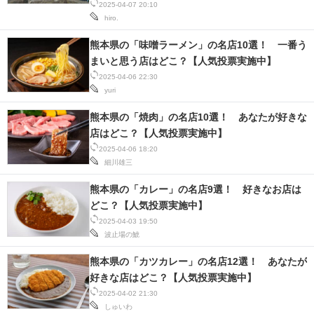
【2024年最新調査結果】
2025-04-07 20:10
hiro.
熊本県の「味噌ラーメン」の名店10選！ 一番う
まいと思う店はどこ？【人気投票実施中】
2025-04-06 22:30
yuri
熊本県の「焼肉」の名店10選！ あなたが好きな
店はどこ？【人気投票実施中】
2025-04-06 18:20
細川雄三
熊本県の「カレー」の名店9選！ 好きなお店は
どこ？【人気投票実施中】
2025-04-03 19:50
波止場の鯱
熊本県の「カツカレー」の名店12選！ あなたが
好きな店はどこ？【人気投票実施中】
2025-04-02 21:30
しゅいわ