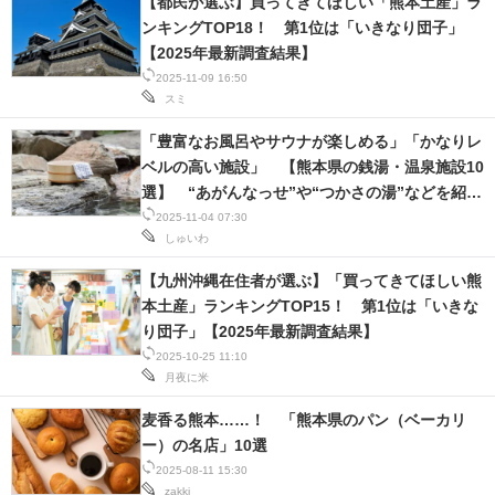
【都民が選ぶ】買ってきてほしい「熊本土産」ラ
ンキングTOP18！ 第1位は「いきなり団子」
【2025年最新調査結果】
2025-11-09 16:50
スミ
「豊富なお風呂やサウナが楽しめる」「かなりレ
ベルの高い施設」 【熊本県の銭湯・温泉施設10
選】 “あがんなっせ”や“つかさの湯”などを紹
介！
2025-11-04 07:30
しゅいわ
【九州沖縄在住者が選ぶ】「買ってきてほしい熊
本土産」ランキングTOP15！ 第1位は「いきな
り団子」【2025年最新調査結果】
2025-10-25 11:10
月夜に米
麦香る熊本……！ 「熊本県のパン（ベーカリ
ー）の名店」10選
2025-08-11 15:30
zakki