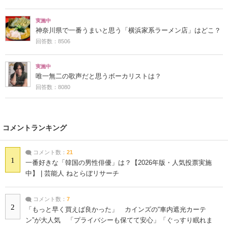
実施中
神奈川県で一番うまいと思う「横浜家系ラーメン店」はどこ？
回答数：8506
実施中
唯一無二の歌声だと思うボーカリストは？
回答数：8080
コメントランキング
コメント数：
21
1
一番好きな「韓国の男性俳優」は？【2026年版・人気投票実施
中】 | 芸能人 ねとらぼリサーチ
コメント数：
7
2
「もっと早く買えば良かった」 カインズの“車内遮光カーテ
ン”が大人気 「プライバシーも保てて安心」「ぐっすり眠れま