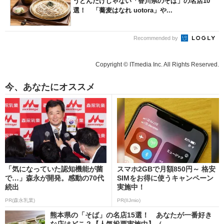
うどんだけじゃない「香川県のそば」の名店10
選！ 「蕎麦はなれ uotora」や...
Recommended by
Copyright © ITmedia Inc. All Rights Reserved.
今、あなたにオススメ
「気になっていた認知機能が菌
スマホ2GBで月額850円～ 格安
で…」森永が開発。感動の70代
SIMをお得に使うキャンペーン
続出
実施中！
PR(森永乳業)
PR(IIJmio)
熊本県の「そば」の名店15選！ あなたが一番好き
な店はどこ？【人気投票実施中】（...