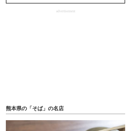
企業向けIT製品の総合サイト
advertisement
IT製品の技術・比較・事例
製造業のIT導入・活用を支援
モノづくり技術者専門サイト
エレクトロニクス専門サイト
電子設計の基本と応用
エネルギーの専門メディア
建設×テクノロジーの最前線
ちょっと気になるネットの話題
熊本県の「そば」の名店