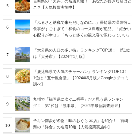
宮崎県の「天丼」の名店10選！ あなたが好きな店はど
5
こ？【人気投票実施中】
「ふるさと納税で来ただけなのに…」長崎県の温泉宿→
6
食事がすごすぎて「和食のコース料理が絶品」「細かい
心配りが幸せ」「もっと多くの観光客で賑わっていい」
「大分県の人口の多い街」ランキングTOP18！ 第1位
7
は「大分市」【2024年1月版】
「鹿児島県で人気のチャーハン」ランキングTOP10！
8
1位は「五十嵐食堂」【2024年6月版／Googleクチコミ
調べ】
九州で「福岡県に次ぐ二番手」だと思う県ランキン
9
グ！ 第1位は「熊本県」【2024年最新調査結果】
チキン南蛮が名物「味のおぐら 本店」を紹介！ 宮崎
10
県の「洋食」の名店10選【人気投票実施中】