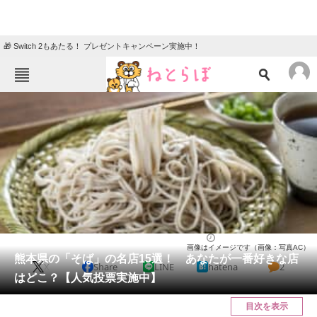
🎁 Switch 2もあたる！ プレゼントキャンペーン実施中！
ねとらぼメニュー
TOP
ニュース
エンタメ
クイズ
グルメ
地域
住まい
教育・育児
動物
リサーチ
熊本県
2026/05/16 08:40（公開）
画像はイメージです（画像：写真AC）
会員記事
熊本県の「そば」の名店15選！ あなたが一番好きな店
X
Share
LINE
hatena
2
はどこ？【人気投票実施中】
メディア
目次を表示
注目記事を集めた総合ページ