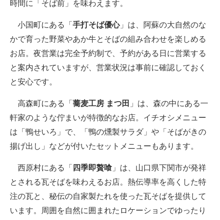
時間に「そば前」を味わえます。
小国町にある「
手打そば優心
」は、阿蘇の大自然のな
かで育った野菜やあか牛とそばの組み合わせを楽しめる
お店。夜営業は完全予約制で、予約がある日に営業する
と案内されていますが、営業状況は事前に確認しておく
と安心です。
高森町にある「
蕎麦工房 まつ田
」は、森の中にある一
軒家のような佇まいが特徴的なお店。イチオシメニュー
は「鴨せいろ」で、「鴨の燻製サラダ」や「そばがきの
揚げ出し」などが付いたセットメニューもあります。
西原村にある「
四季即贅喰
」は、山口県下関市が発祥
とされる瓦そばを味わえるお店。熱伝導率を高くした特
注の瓦と、秘伝の自家製たれを使った瓦そばを提供して
います。周囲を自然に囲まれたロケーションでゆったり