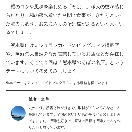
麺のコシや風味を楽しめる「そば」。職人の技が感じ
ITの今と未来を見通す
られたり、和の落ち着いた空間で食事ができたりといっ
た魅力もあり、お気に入りのそば屋があるという人もい
スマホと通信の最新トレンド
るでしょう。
進化するPCとデバイスの未来
熊本県にはミシュランガイドのビブグルマン掲載店
好きが集まる 比べて選べる
や、阿蘇の大自然のなか営業しているお店などが存在し
ています。そこで今回は「熊本県のそばの名店」という
ビジネスと働き方のヒント
テーマについて考えてみましょう。
AI活用のいまが分かる
※本ページはアフィリエイトプログラムによる収益を得ています
企業ITのトレンドを詳説
筆者：道草
経営リーダーのコミュニティ
九州在住。読書と旅が好きで、取材がてらいろんなところ
マーケ×ITの今がよく分かる
を旅しています。全国のおいしいものを食べるのも楽しみ
です。また、野球も好きで、直近の目標は野球チームを作
ITエンジニア向け専門サイト
りたいと思っています。