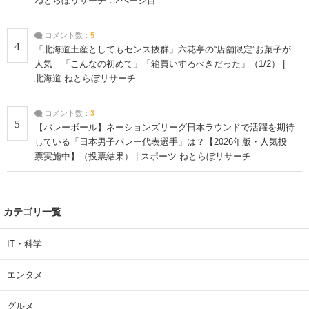
ねとらぼリサーチ：2ページ目
コメント数：
5
4
「北海道土産としてもセンス抜群」六花亭の“店舗限定”お菓子が
人気 「こんなの初めて」「箱買いするべきだった」（1/2） |
北海道 ねとらぼリサーチ
コメント数：
3
5
【バレーボール】ネーションズリーグ日本ラウンドで活躍を期待
している「日本男子バレー代表選手」は？【2026年版・人気投
票実施中】（投票結果） | スポーツ ねとらぼリサーチ
カテゴリ一覧
IT・科学
エンタメ
グルメ