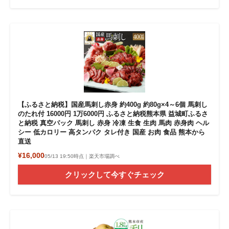
【ふるさと納税】国産馬刺し赤身 約400g 約80g×4～6個 馬刺し
のたれ付 16000円 1万6000円 ふるさと納税熊本県 益城町ふるさ
と納税 真空パック 馬刺し 赤身 冷凍 生食 生肉 馬肉 赤身肉 ヘル
シー 低カロリー 高タンパク タレ付き 国産 お肉 食品 熊本から
直送
¥16,000
05/13 19:50時点｜楽天市場調べ
クリックして今すぐチェック