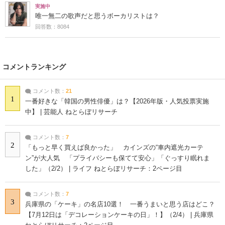
実施中
唯一無二の歌声だと思うボーカリストは？
回答数：8084
コメントランキング
コメント数：
21
1
一番好きな「韓国の男性俳優」は？【2026年版・人気投票実施
中】 | 芸能人 ねとらぼリサーチ
コメント数：
7
2
「もっと早く買えば良かった」 カインズの“車内遮光カーテ
ン”が大人気 「プライバシーも保てて安心」「ぐっすり眠れま
した」（2/2） | ライフ ねとらぼリサーチ：2ページ目
コメント数：
7
3
兵庫県の「ケーキ」の名店10選！ 一番うまいと思う店はどこ？
【7月12日は「デコレーションケーキの日」！】（2/4） | 兵庫県