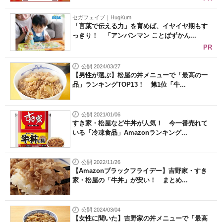
セガフェイブ｜HugKum
「言葉で伝える力」を育めば、イヤイヤ期もす
っきり！ 「アンパンマン ことばずかん...
PR
公開 2024/03/27
【男性が選ぶ】松屋の丼メニューで「最高の一
品」ランキングTOP13！ 第1位「牛...
公開 2021/01/06
すき家・松屋など牛丼が人気！ 今一番売れて
いる「冷凍食品」Amazonランキング...
公開 2022/11/26
【Amazonブラックフライデー】吉野家・すき
家・松屋の「牛丼」が安い！ まとめ...
公開 2024/03/04
【女性に聞いた】吉野家の丼メニューで「最高