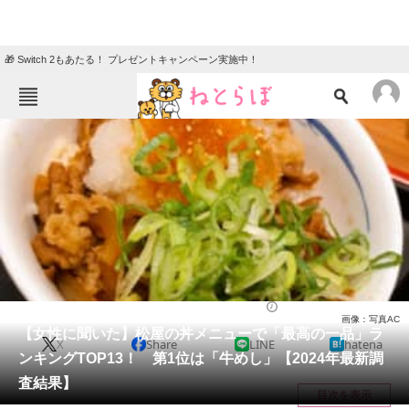
🎁 Switch 2もあたる！ プレゼントキャンペーン実施中！
ねとらぼメニュー
TOP
ニュース
エンタメ
クイズ
グルメ
地域
住まい
教育・育児
動物
リサーチ
グルメ
2024/02/28 18:05（公開）
画像：写真AC
会員記事
【女性に聞いた】松屋の丼メニューで「最高の一品」ラ
X
Share
LINE
hatena
ンキングTOP13！ 第1位は「牛めし」【2024年最新調
メディア
査結果】
目次を表示
注目記事を集めた総合ページ