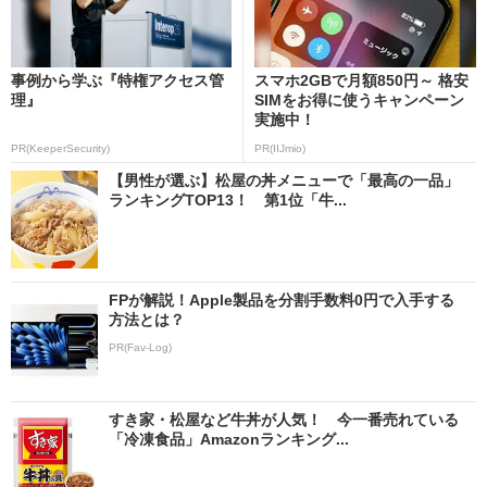
事例から学ぶ『特権アクセス管
スマホ2GBで月額850円～ 格安
理』
SIMをお得に使うキャンペーン
実施中！
PR(KeeperSecurity)
PR(IIJmio)
【男性が選ぶ】松屋の丼メニューで「最高の一品」
ランキングTOP13！ 第1位「牛...
FPが解説！Apple製品を分割手数料0円で入手する
方法とは？
PR(Fav-Log)
すき家・松屋など牛丼が人気！ 今一番売れている
「冷凍食品」Amazonランキング...