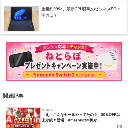
重量約999g、最新CPU搭載のビジネスPCの
実力は？
関連記事
Amazon
「え、こんなセールやってたの？」80％OFF以
上が続々登場！Amazonの本気が...
PR