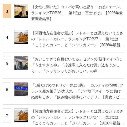
【女性に聞いた】コスパが高いと思う「そばチェーン」
3
ランキングTOP26！ 第1位は「富士そば」【2026年最
新調査結果】
【関西地方在住者が選ぶ】レトルトとは思えないうまさ
4
の「レトルトカレー」ランキングTOP27！ 第1位は
「こくまろカレー」と「ジャワカレー」【2026年最新調
査結果】
「おいしすぎて白目むいてる」セブンの“新作アイス”に
5
「うますぎて神」「冷凍庫に入るだけ買い込もうかし
ら…」「シャリシャリがおいしい」の声
「1袋だけのつもりが一気に3袋」 カルディの“598円フ
6
ランス産お菓子”が大人気 「デパ地下スイーツに負け
ぬ美味しさ」「飲み物の相棒にバッチリ」【実食レビュ
ー】
【関西地方在住者が選ぶ】レトルトとは思えないうまさ
7
の「レトルトカレー」ランキングTOP27！ 第1位は
「こくまろカレー」と「ジャワカレー」【2026年最新調