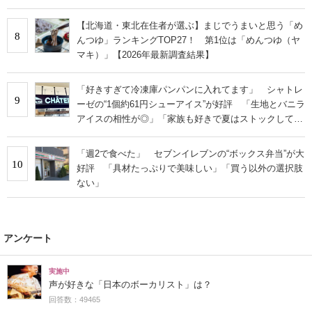
査結果】
【北海道・東北在住者が選ぶ】まじでうまいと思う「め
8
んつゆ」ランキングTOP27！ 第1位は「めんつゆ（ヤ
マキ）」【2026年最新調査結果】
「好きすぎて冷凍庫パンパンに入れてます」 シャトレ
9
ーゼの“1個約61円シューアイス”が好評 「生地とバニラ
アイスの相性が◎」「家族も好きで夏はストックして
る」
「週2で食べた」 セブンイレブンの“ボックス弁当”が大
10
好評 「具材たっぷりで美味しい」「買う以外の選択肢
ない」
アンケート
実施中
声が好きな「日本のボーカリスト」は？
回答数：49465