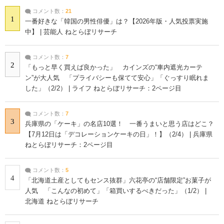
コメント数：
21
1
一番好きな「韓国の男性俳優」は？【2026年版・人気投票実施
中】 | 芸能人 ねとらぼリサーチ
コメント数：
7
2
「もっと早く買えば良かった」 カインズの“車内遮光カーテ
ン”が大人気 「プライバシーも保てて安心」「ぐっすり眠れま
した」（2/2） | ライフ ねとらぼリサーチ：2ページ目
コメント数：
7
3
兵庫県の「ケーキ」の名店10選！ 一番うまいと思う店はどこ？
【7月12日は「デコレーションケーキの日」！】（2/4） | 兵庫県
ねとらぼリサーチ：2ページ目
コメント数：
5
4
「北海道土産としてもセンス抜群」六花亭の“店舗限定”お菓子が
人気 「こんなの初めて」「箱買いするべきだった」（1/2） |
北海道 ねとらぼリサーチ