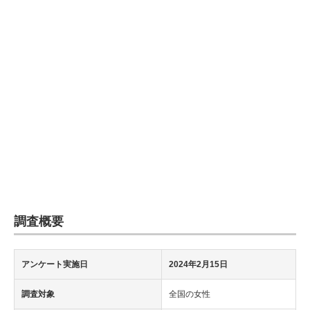
企業向けIT製品の総合サイト
IT製品の技術・比較・事例
製造業のIT導入・活用を支援
モノづくり技術者専門サイト
エレクトロニクス専門サイト
電子設計の基本と応用
エネルギーの専門メディア
調査概要
建設×テクノロジーの最前線
ちょっと気になるネットの話題
アンケート実施日
2024年2月15日
調査対象
全国の女性