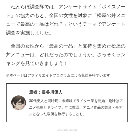
ねとらぼ調査隊では、アンケートサイト「ボイスノー
ITの今と未来を見通す
ト」の協力のもと、全国の女性を対象に「松屋の丼メニ
ューで最高の一品はどれ？」というテーマでアンケート
スマホと通信の最新トレンド
調査を実施しました。
進化するPCとデバイスの未来
全国の女性から「最高の一品」と支持を集めた松屋の
好きが集まる 比べて選べる
丼メニューは、どれだったのでしょうか。さっそくラン
キングを見ていきましょう！
ビジネスと働き方のヒント
※本ページはアフィリエイトプログラムによる収益を得ています
AI活用のいまが分かる
企業ITのトレンドを詳説
筆者：長谷川優人
30代突入と同時期に未経験でライター業を開始。趣味はア
経営リーダーのコミュニティ
ニメ視聴とドライブ。年に数回、アニメ作品の舞台・モデ
ルとなった場所を旅行することも。
マーケ×ITの今がよく分かる
ITエンジニア向け専門サイト
advertisement