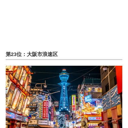
企業向けIT製品の総合サイト
IT製品の技術・比較・事例
製造業のIT導入・活用を支援
モノづくり技術者専門サイト
第23位：大阪市浪速区
エレクトロニクス専門サイト
電子設計の基本と応用
エネルギーの専門メディア
建設×テクノロジーの最前線
ちょっと気になるネットの話題