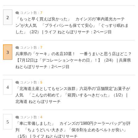
コメント数：
7
2
「もっと早く買えば良かった」 カインズの“車内遮光カーテ
ン”が大人気 「プライバシーも保てて安心」「ぐっすり眠れま
した」（2/2） | ライフ ねとらぼリサーチ：2ページ目
コメント数：
7
3
兵庫県の「ケーキ」の名店10選！ 一番うまいと思う店はどこ？
【7月12日は「デコレーションケーキの日」！】（2/4） | 兵庫県
ねとらぼリサーチ：2ページ目
コメント数：
5
4
「北海道土産としてもセンス抜群」六花亭の“店舗限定”お菓子が
人気 「こんなの初めて」「箱買いするべきだった」（1/2） |
北海道 ねとらぼリサーチ
コメント数：
4
5
「車に常備しました」 カインズの“1980円クーラーバッグ”が評
判 「ちょうどいい大きさ」「保冷剤を止めるベルトが良い」
（1/5） | ライフ ねとらぼリサーチ