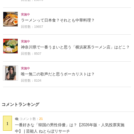
実施中
ラーメンって日本食？それとも中華料理？
回答数：19657
実施中
神奈川県で一番うまいと思う「横浜家系ラーメン店」はどこ？
回答数：8507
実施中
唯一無二の歌声だと思うボーカリストは？
回答数：8104
コメントランキング
コメント数：
21
1
一番好きな「韓国の男性俳優」は？【2026年版・人気投票実施
中】 | 芸能人 ねとらぼリサーチ