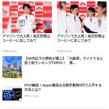
アマゾンで大人気！血圧対策は
アマゾンで大人気！血圧対策は
コーヒーに足してみて
コーヒーに足してみて
PR(森永乳業)
PR(森永乳業)
【40代以下の男性が選ぶ】「大阪府」でイケてると
思う街ランキングTOP23！ 第...
FPが解説！Apple製品を分割手数料0円で入手する
方法とは？
PR(Fav-Log)