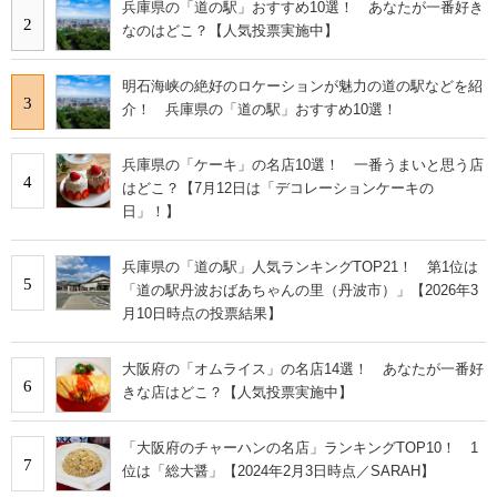
兵庫県の「道の駅」おすすめ10選！ あなたが一番好き
2
なのはどこ？【人気投票実施中】
明石海峡の絶好のロケーションが魅力の道の駅などを紹
3
介！ 兵庫県の「道の駅」おすすめ10選！
兵庫県の「ケーキ」の名店10選！ 一番うまいと思う店
4
はどこ？【7月12日は「デコレーションケーキの
日」！】
兵庫県の「道の駅」人気ランキングTOP21！ 第1位は
5
「道の駅丹波おばあちゃんの里（丹波市）」【2026年3
月10日時点の投票結果】
大阪府の「オムライス」の名店14選！ あなたが一番好
6
きな店はどこ？【人気投票実施中】
「大阪府のチャーハンの名店」ランキングTOP10！ 1
7
位は「総大醤」【2024年2月3日時点／SARAH】