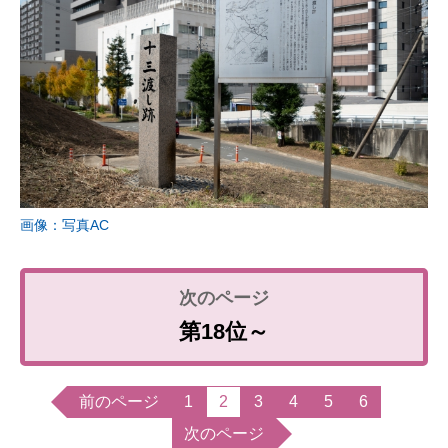
画像：写真AC
第18位～
前のページ
1
2
3
4
5
6
次のページ