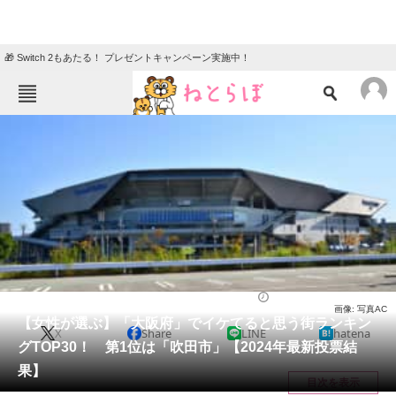
🎁 Switch 2もあたる！ プレゼントキャンペーン実施中！
ねとらぼメニュー
TOP
ニュース
エンタメ
クイズ
グルメ
地域
住まい
教育・育児
動物
リサーチ
大阪府
2024/03/10 17:00（公開）
画像: 写真AC
会員記事
【女性が選ぶ】「大阪府」でイケてると思う街ランキン
X
Share
LINE
hatena
グTOP30！ 第1位は「吹田市」【2024年最新投票結
メディア
果】
目次を表示
注目記事を集めた総合ページ