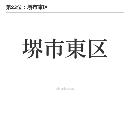
第23位：堺市東区
ITの今と未来を見通す
スマホと通信の最新トレンド
進化するPCとデバイスの未来
好きが集まる 比べて選べる
ビジネスと働き方のヒント
AI活用のいまが分かる
企業ITのトレンドを詳説
advertisement
経営リーダーのコミュニティ
マーケ×ITの今がよく分かる
ITエンジニア向け専門サイト