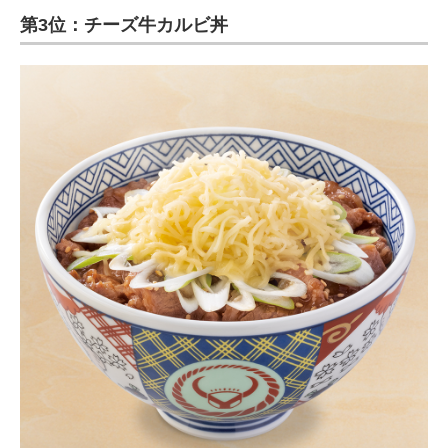
第3位：チーズ牛カルビ丼
ITの今と未来を見通す
スマホと通信の最新トレンド
進化するPCとデバイスの未来
好きが集まる 比べて選べる
ビジネスと働き方のヒント
AI活用のいまが分かる
企業ITのトレンドを詳説
経営リーダーのコミュニティ
マーケ×ITの今がよく分かる
ITエンジニア向け専門サイト