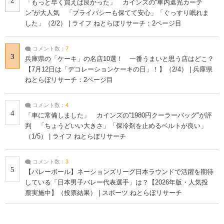
「もっと早く買えば良かった」 カインズの“車内遮光カーテ
ン”が大人気 「プライバシーも保てて安心」「ぐっすり眠れま
した」（2/2） | ライフ ねとらぼリサーチ：2ページ目
コメント数：
7
3
兵庫県の「ケーキ」の名店10選！ 一番うまいと思う店はどこ？
【7月12日は「デコレーションケーキの日」！】（2/4） | 兵庫県
ねとらぼリサーチ：2ページ目
コメント数：
4
4
「車に常備しました」 カインズの“1980円クーラーバッグ”が評
判 「ちょうどいい大きさ」「保冷剤を止めるベルトが良い」
（1/5） | ライフ ねとらぼリサーチ
コメント数：
3
5
【バレーボール】ネーションズリーグ日本ラウンドで活躍を期待
している「日本男子バレー代表選手」は？【2026年版・人気投
票実施中】（投票結果） | スポーツ ねとらぼリサーチ