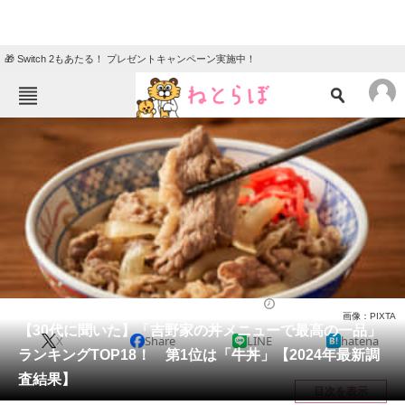
🎁 Switch 2もあたる！ プレゼントキャンペーン実施中！
ねとらぼメニュー
TOP
ニュース
エンタメ
クイズ
グルメ
地域
住まい
教育・育児
動物
リサーチ
チェーン店
2024/02/29 17:25（公開）
画像：PIXTA
会員記事
【30代に聞いた】「吉野家の丼メニューで最高の一品」
X
Share
LINE
hatena
ランキングTOP18！ 第1位は「牛丼」【2024年最新調
メディア
査結果】
目次を表示
注目記事を集めた総合ページ