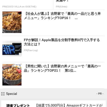
実施中！
PR(COCO VILLA on GOETHE)
PR(IIJmio)
【社会人が選ぶ】吉野家で「最高の一品だと思う丼
メニュー」ランキングTOP16！ ...
FPが解説！Apple製品を分割手数料0円で入手する
方法とは？
PR(Fav-Log)
【男性に聞いた】吉野家の丼メニューで「最高の一
品」ランキングTOP21！ 第1位...
Special
- PR -
【抽選で5,000円分】Amazonギフトカードが