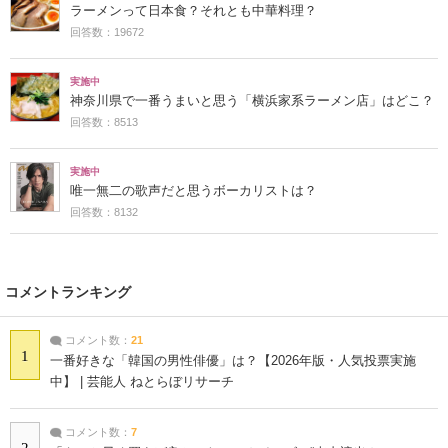
ラーメンって日本食？それとも中華料理？
回答数：19672
実施中
神奈川県で一番うまいと思う「横浜家系ラーメン店」はどこ？
回答数：8513
実施中
唯一無二の歌声だと思うボーカリストは？
回答数：8132
コメントランキング
コメント数：
21
1
一番好きな「韓国の男性俳優」は？【2026年版・人気投票実施
中】 | 芸能人 ねとらぼリサーチ
コメント数：
7
2