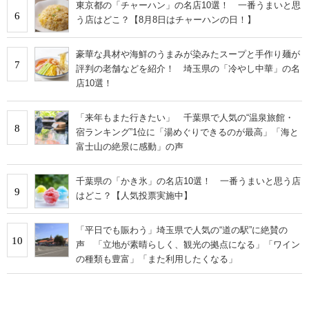
東京都の「チャーハン」の名店10選！ 一番うまいと思
6
う店はどこ？【8月8日はチャーハンの日！】
豪華な具材や海鮮のうまみが染みたスープと手作り麺が
7
評判の老舗などを紹介！ 埼玉県の「冷やし中華」の名
店10選！
「来年もまた行きたい」 千葉県で人気の“温泉旅館・
8
宿ランキング”1位に「湯めぐりできるのが最高」「海と
富士山の絶景に感動」の声
千葉県の「かき氷」の名店10選！ 一番うまいと思う店
9
はどこ？【人気投票実施中】
「平日でも賑わう」埼玉県で人気の“道の駅”に絶賛の
10
声 「立地が素晴らしく、観光の拠点になる」「ワイン
の種類も豊富」「また利用したくなる」