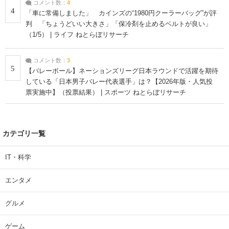
コメント数：
4
4
「車に常備しました」 カインズの“1980円クーラーバッグ”が評
判 「ちょうどいい大きさ」「保冷剤を止めるベルトが良い」
（1/5） | ライフ ねとらぼリサーチ
コメント数：
3
5
【バレーボール】ネーションズリーグ日本ラウンドで活躍を期待
している「日本男子バレー代表選手」は？【2026年版・人気投
票実施中】（投票結果） | スポーツ ねとらぼリサーチ
カテゴリ一覧
IT・科学
エンタメ
グルメ
ゲーム