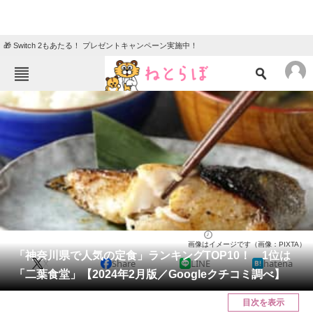
🎁 Switch 2もあたる！ プレゼントキャンペーン実施中！
ねとらぼメニュー
TOP
ニュース
エンタメ
クイズ
グルメ
地域
住まい
教育・育児
動物
リサーチ
神奈川県
2024/02/28 10:30（公開）
画像はイメージです（画像：PIXTA）
会員記事
「神奈川県で人気の定食」ランキングTOP10！ 1位は
X
Share
LINE
hatena
「二葉食堂」【2024年2月版／Googleクチコミ調べ】
メディア
目次を表示
注目記事を集めた総合ページ