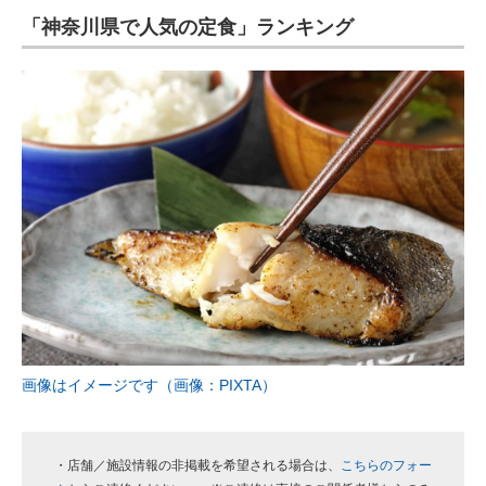
「神奈川県で人気の定食」ランキング
ITの今と未来を見通す
スマホと通信の最新トレンド
進化するPCとデバイスの未来
好きが集まる 比べて選べる
ビジネスと働き方のヒント
AI活用のいまが分かる
企業ITのトレンドを詳説
経営リーダーのコミュニティ
画像はイメージです（画像：PIXTA）
マーケ×ITの今がよく分かる
ITエンジニア向け専門サイト
・店舗／施設情報の非掲載を希望される場合は、
こちらのフォー