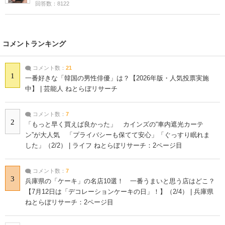
回答数：8122
コメントランキング
コメント数：
21
1
一番好きな「韓国の男性俳優」は？【2026年版・人気投票実施
中】 | 芸能人 ねとらぼリサーチ
コメント数：
7
2
「もっと早く買えば良かった」 カインズの“車内遮光カーテ
ン”が大人気 「プライバシーも保てて安心」「ぐっすり眠れま
した」（2/2） | ライフ ねとらぼリサーチ：2ページ目
コメント数：
7
3
兵庫県の「ケーキ」の名店10選！ 一番うまいと思う店はどこ？
【7月12日は「デコレーションケーキの日」！】（2/4） | 兵庫県
ねとらぼリサーチ：2ページ目