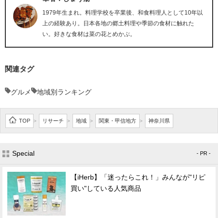
1979年生まれ。料理学校を卒業後、和食料理人として10年以
上の経験あり。日本各地の郷土料理や季節の食材に触れた
い。好きな食材は菜の花とめかぶ。
関連タグ
グルメ
地域別ランキング
TOP
リサーチ
地域
関東・甲信地方
神奈川県
>
>
>
>
Special
- PR -
【iHerb】「迷ったらこれ！」みんなが"リピ
買い"している人気商品