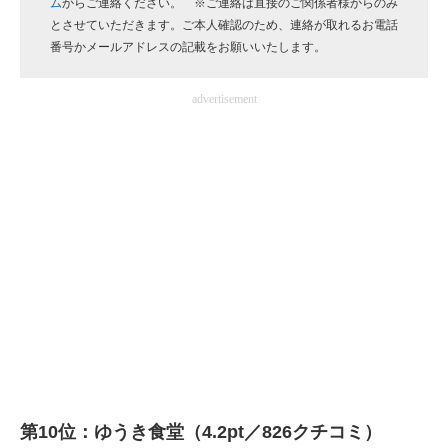
ム
からご連絡ください。 ※ご連絡は直接のご関係者様からのみ
企業向けIT製品の総合サイト
とさせていただきます。ご本人確認のため、連絡が取れるお電話
番号かメールアドレスの記載をお願いいたします。
IT製品の技術・比較・事例
advertisement
製造業のIT導入・活用を支援
モノづくり技術者専門サイト
エレクトロニクス専門サイト
電子設計の基本と応用
エネルギーの専門メディア
建設×テクノロジーの最前線
ちょっと気になるネットの話題
第10位：ゆうき食堂（4.2pt／826クチコミ）