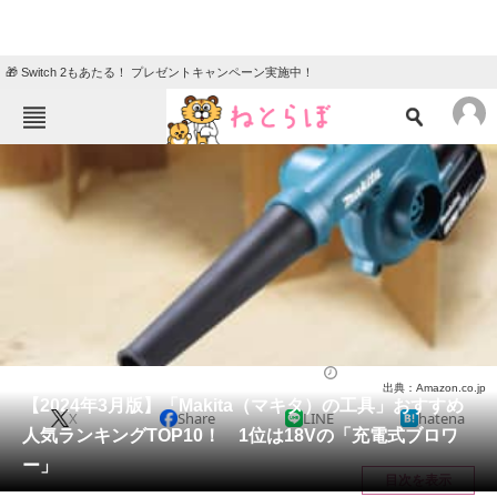
🎁 Switch 2もあたる！ プレゼントキャンペーン実施中！
ねとらぼメニュー
TOP
ニュース
エンタメ
クイズ
グルメ
地域
住まい
教育・育児
動物
リサーチ
ライフ
2024/03/01 20:21（公開）
出典：Amazon.co.jp
会員記事
【2024年3月版】「Makita（マキタ）の工具」おすすめ
X
Share
LINE
hatena
人気ランキングTOP10！ 1位は18Vの「充電式ブロワ
メディア
ー」
目次を表示
注目記事を集めた総合ページ