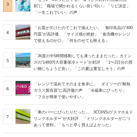
3
剤”に「職場で聞かれるくらい良い匂い」「リピ決定」
「一生これでいい」の声
「お皿が欠けたのでこれで揃えたい」 無印良品の“490
4
円皿”が高評価 「サイズ感が絶妙」「食洗機やレンジ
で使えるのが◎」「何をのせても映える」
「36度の中5時間移動しても凍ったままだった」カイン
5
ズの“1480円大容量保冷トート”が好評 「1〜2日分の買
い物にちょうど良い」「この夏は重宝しそう」の声
「レンジで温めてそのまま食卓に」 ダイソーの“耐熱
6
ガラス製容器”に高評価の声 「冷蔵庫にぴったり」
「フタが簡単で使いやすい」
「車のバーにぴったりだった」 3COINSの“スマホ＆ド
7
リンクホルダー”が大好評 「ドリンクホルダーが二つ
あって便利」「もっと早く買えばよかった」