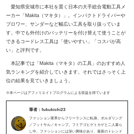
愛知県安城市に本社を置く日本の大手総合電動工具メ
ITの今と未来を見通す
ーカー「Makita（マキタ）」。インパクトドライバーや
ブロワー、サンダーなど幅広い工具を取り扱っていま
スマホと通信の最新トレンド
す。中でも外付けのバッテリーを付け替えて使うことが
進化するPCとデバイスの未来
できるコードレス工具は「使いやすい」「コスパが高
い」と評判です。
好きが集まる 比べて選べる
本記事では「Makita（マキタ）の工具」のおすすめ人
ビジネスと働き方のヒント
気ランキングを紹介していきます。それではさっそく上
AI活用のいまが分かる
位の結果を見ていきましょう。
企業ITのトレンドを詳説
※本ページはアフィリエイトプログラムによる収益を得ています
経営リーダーのコミュニティ
筆者：fukukichi23
マーケ×ITの今がよく分かる
ファッション業界からフリーランスに転身。ボルダリング
／フットサル／キャンプ。フトアゴヒゲトカゲと二人暮ら
ITエンジニア向け専門サイト
し中。ファッションには深い興味があり、最新のトレンド