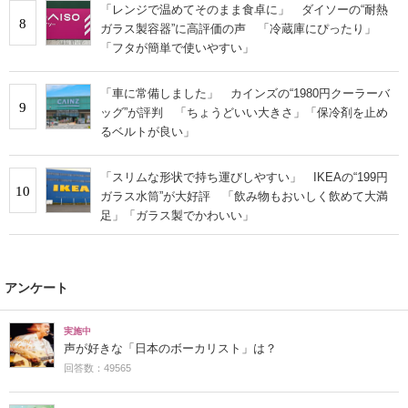
「レンジで温めてそのまま食卓に」 ダイソーの“耐熱
8
ガラス製容器”に高評価の声 「冷蔵庫にぴったり」
「フタが簡単で使いやすい」
「車に常備しました」 カインズの“1980円クーラーバ
9
ッグ”が評判 「ちょうどいい大きさ」「保冷剤を止め
るベルトが良い」
「スリムな形状で持ち運びしやすい」 IKEAの“199円
10
ガラス水筒”が大好評 「飲み物もおいしく飲めて大満
足」「ガラス製でかわいい」
アンケート
実施中
声が好きな「日本のボーカリスト」は？
回答数：49565