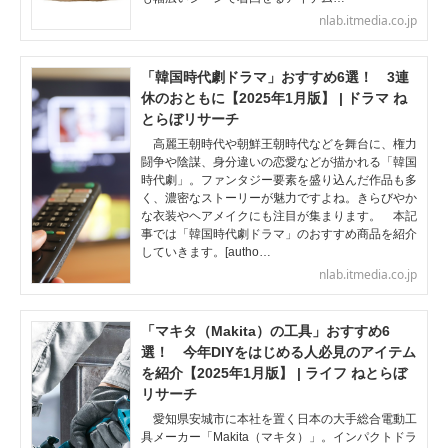
nlab.itmedia.co.jp
「韓国時代劇ドラマ」おすすめ6選！ 3連
休のおともに【2025年1月版】 | ドラマ ね
とらぼリサーチ
高麗王朝時代や朝鮮王朝時代などを舞台に、権力
闘争や陰謀、身分違いの恋愛などが描かれる「韓国
時代劇」。ファンタジー要素を盛り込んだ作品も多
く、濃密なストーリーが魅力ですよね。きらびやか
な衣装やヘアメイクにも注目が集まります。 本記
事では「韓国時代劇ドラマ」のおすすめ商品を紹介
していきます。[autho…
nlab.itmedia.co.jp
「マキタ（Makita）の工具」おすすめ6
選！ 今年DIYをはじめる人必見のアイテム
を紹介【2025年1月版】 | ライフ ねとらぼ
リサーチ
愛知県安城市に本社を置く日本の大手総合電動工
具メーカー「Makita（マキタ）」。インパクトドラ