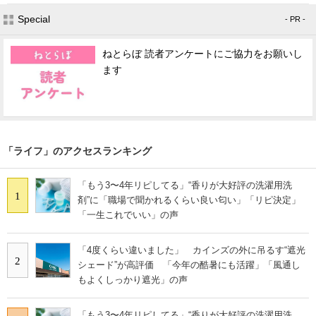
Special
- PR -
ねとらぼ 読者アンケートにご協力をお願いし
ます
「ライフ」のアクセスランキング
「もう3〜4年リピしてる」“香りが大好評の洗濯用洗
1
剤”に「職場で聞かれるくらい良い匂い」「リピ決定」
「一生これでいい」の声
「4度くらい違いました」 カインズの外に吊るす“遮光
2
シェード”が高評価 「今年の酷暑にも活躍」「風通し
もよくしっかり遮光」の声
「もう3〜4年リピしてる」“香りが大好評の洗濯用洗