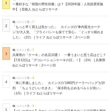
1
一番好きな「韓国の男性俳優」は？【2026年版・人気投票実施
中】 | 芸能人 ねとらぼリサーチ
コメント数：
7
2
「もっと早く買えば良かった」 カインズの“車内遮光カーテ
ン”が大人気 「プライバシーも保てて安心」「ぐっすり眠れま
した」（2/2） | ライフ ねとらぼリサーチ：2ページ目
コメント数：
7
3
兵庫県の「ケーキ」の名店10選！ 一番うまいと思う店はどこ？
【7月12日は「デコレーションケーキの日」！】（2/4） | 兵庫県
ねとらぼリサーチ：2ページ目
コメント数：
4
4
「車に常備しました」 カインズの“1980円クーラーバッグ”が評
判 「ちょうどいい大きさ」「保冷剤を止めるベルトが良い」
（1/5） | ライフ ねとらぼリサーチ
コメント数：
3
5
【バレーボール】ネーションズリーグ日本ラウンドで活躍を期待