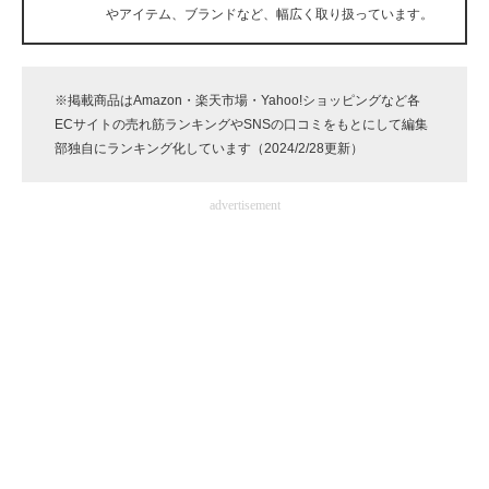
やアイテム、ブランドなど、幅広く取り扱っています。
企業向けIT製品の総合サイト
IT製品の技術・比較・事例
※掲載商品はAmazon・楽天市場・Yahoo!ショッピングなど各
製造業のIT導入・活用を支援
ECサイトの売れ筋ランキングやSNSの口コミをもとにして編集
部独自にランキング化しています（2024/2/28更新）
モノづくり技術者専門サイト
advertisement
エレクトロニクス専門サイト
電子設計の基本と応用
エネルギーの専門メディア
建設×テクノロジーの最前線
ちょっと気になるネットの話題