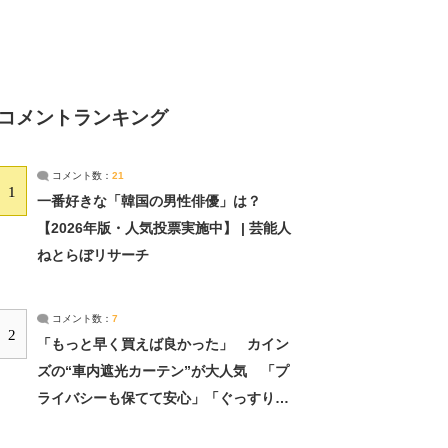
コメントランキング
コメント数：
21
1
一番好きな「韓国の男性俳優」は？
【2026年版・人気投票実施中】 | 芸能人
ねとらぼリサーチ
コメント数：
7
2
「もっと早く買えば良かった」 カイン
ズの“車内遮光カーテン”が大人気 「プ
ライバシーも保てて安心」「ぐっすり眠
れました」（2/2） | ライフ ねとらぼリ