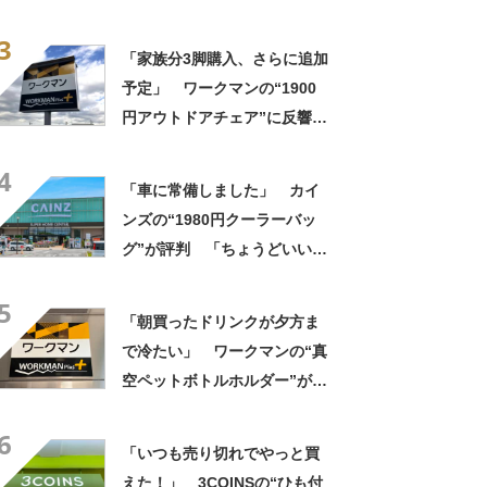
きさ」「保冷剤を止めるベル
3
トが良い」
「家族分3脚購入、さらに追加
予定」 ワークマンの“1900
円アウトドアチェア”に反響
「90キロ級でも安心して座れ
4
た」「キャンプの1軍」の声
「車に常備しました」 カイ
ンズの“1980円クーラーバッ
グ”が評判 「ちょうどいい大
きさ」「保冷剤を止めるベル
5
トが良い」
「朝買ったドリンクが夕方ま
で冷たい」 ワークマンの“真
空ペットボトルホルダー”が大
好評 「車の中でも冷え冷
6
え」「もっと早く買えばよか
「いつも売り切れでやっと買
った」
えた！」 3COINSの“ひも付