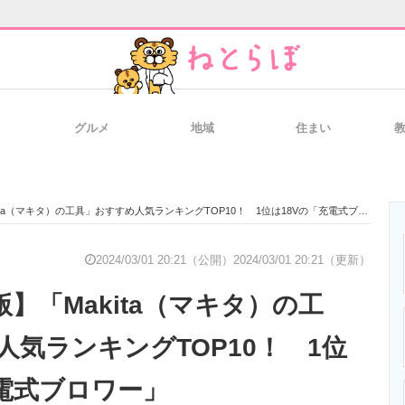
グルメ
地域
住まい
と未来を見通す
スマホと通信の最新トレンド
進化するPCとデ
ita（マキタ）の工具」おすすめ人気ランキングTOP10！ 1位は18Vの「充電式ブロワー」
のいまが分かる
企業ITのトレンドを詳説
経営リーダーの
2024/03/01 20:21（公開）
2024/03/01 20:21（更新）
月版】「Makita（マキタ）の工
T製品の総合サイト
IT製品の技術・比較・事例
製造業のIT導入
人気ランキングTOP10！ 1位
充電式ブロワー」