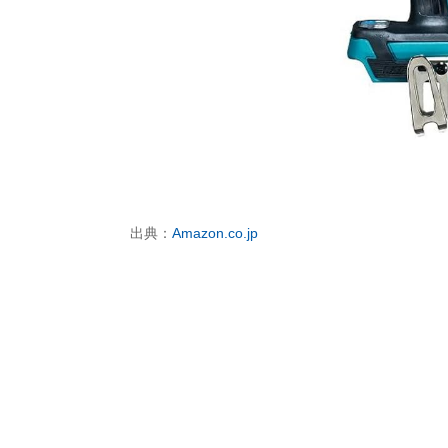
出典：
Amazon.co.jp