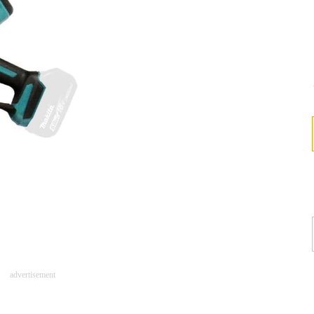
advertisement