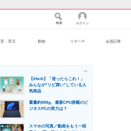
検索
ログイン
教育・育児
動物
リサーチ
会員記事
バイスの未来
好きが集まる 比べて選べる
- PR -
【iHerb】「迷ったらこれ！」
コミュニティ
マーケ×ITの今がよく分かる
みんなが"リピ買い"している人
気商品
重量約999g、最新CPU搭載のビ
・活用を支援
ジネスPCの実力は？
スマホの写真／動画をもう一段