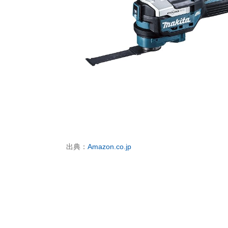
出典：
Amazon.co.jp