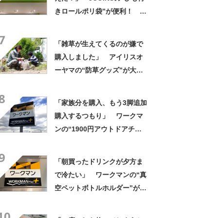
きロールポリ袋”が便利！
「柄もかわいいしロール式で
7
使いやすい」「ひもがあるの
「雑草が生えてくるのが嫌で
が便利です」
購入しました」 アイリスオ
ーヤマの“防草グッズ”が大人
気 「今回で3度目の購入」
8
「施工が楽で簡単」
「家族分を購入、もう3脚追加
購入するつもり」 ワークマ
ンの“1900円アウトドアチェ
ア”に反響 「90キロ級でも安
9
心して座れた」「キャンプの1
「朝買ったドリンクが夕方ま
軍」の声
で冷たい」 ワークマンの“真
空ペットボトルホルダー”が大
好評 「車の中でも冷え冷
10
え」「もっと早く買えばよか