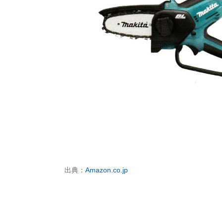
出典：
Amazon.co.jp