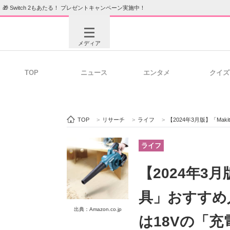
🎁 Switch 2もあたる！ プレゼントキャンペーン実施中！
メディア
TOP
ニュース
エンタメ
クイズ
注目記事を集めた総合ページ
ITの今
TOP
>
リサーチ
>
ライフ
>
【2024年3月版】「Mak
ビジネスと働き方のヒント
AI活用
ライフ
【2024年3
ITエンジニア向け専門サイト
企業向けI
具」おすすめ
出典：Amazon.co.jp
は18Vの「