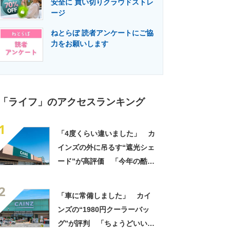
安全に 買い切りクラウドストレ
門メディア
建設×テクノロジーの最前線
ージ
ねとらぼ 読者アンケートにご協
力をお願いします
「ライフ」のアクセスランキング
1
「4度くらい違いました」 カ
インズの外に吊るす“遮光シェ
ード”が高評価 「今年の酷暑
にも活躍」「風通しもよくし
2
っかり遮光」の声
「車に常備しました」 カイ
ンズの“1980円クーラーバッ
グ”が評判 「ちょうどいい大