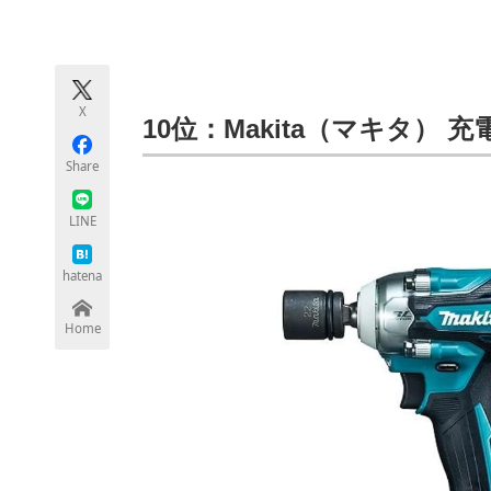
モノづくり技術者専門サイト
エレクトロ
X
ちょっと気になるネットの話題
10位：Makita（マキタ） 充
Share
LINE
hatena
Home