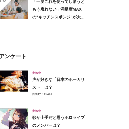
「一度これを使ってしまうと
った」
もう戻れない」満足度MAX
の“キッチンスポンジ”が大好
評 「泡立ち泡切れマジでい
い」「3ヶ月は余裕で持つ」
アンケート
実施中
声が好きな「日本のボーカリ
スト」は？
回答数：49461
実施中
歌が上手だと思うホロライブ
のメンバーは？