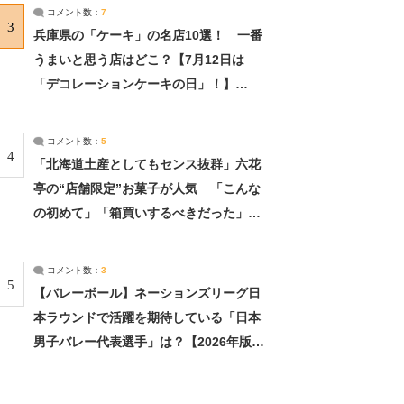
サーチ：2ページ目
コメント数：
7
3
兵庫県の「ケーキ」の名店10選！ 一番
うまいと思う店はどこ？【7月12日は
「デコレーションケーキの日」！】
（2/4） | 兵庫県 ねとらぼリサーチ：2ペ
ージ目
コメント数：
5
4
「北海道土産としてもセンス抜群」六花
亭の“店舗限定”お菓子が人気 「こんな
の初めて」「箱買いするべきだった」
（1/2） | 北海道 ねとらぼリサーチ
コメント数：
3
5
【バレーボール】ネーションズリーグ日
本ラウンドで活躍を期待している「日本
男子バレー代表選手」は？【2026年版・
人気投票実施中】（投票結果） | スポー
ツ ねとらぼリサーチ