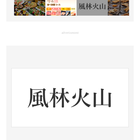
advertisement