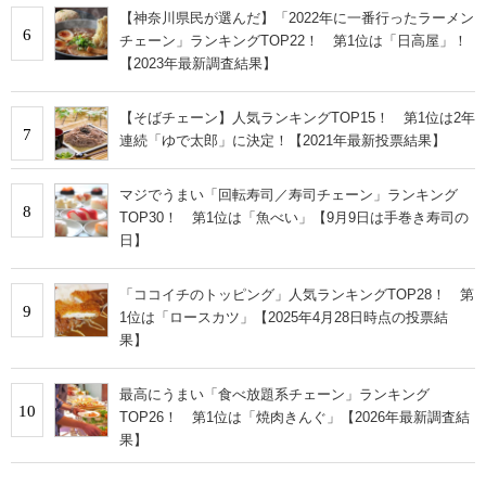
【神奈川県民が選んだ】「2022年に一番行ったラーメン
6
チェーン」ランキングTOP22！ 第1位は「日高屋」！
【2023年最新調査結果】
【そばチェーン】人気ランキングTOP15！ 第1位は2年
7
連続「ゆで太郎」に決定！【2021年最新投票結果】
マジでうまい「回転寿司／寿司チェーン」ランキング
8
TOP30！ 第1位は「魚べい」【9月9日は手巻き寿司の
日】
「ココイチのトッピング」人気ランキングTOP28！ 第
9
1位は「ロースカツ」【2025年4月28日時点の投票結
果】
最高にうまい「食べ放題系チェーン」ランキング
10
TOP26！ 第1位は「焼肉きんぐ」【2026年最新調査結
果】