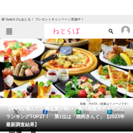
🎁 Switch 2もあたる！ プレゼントキャンペーン実施中！
ねとらぼメニュー
TOP
ニュース
エンタメ
クイズ
グルメ
地域
住まい
教育・育児
動物
リサーチ
チェーン店
2024/03/10 11:30（公開）
画像：PIXTA（画像はイメージです）
会員記事
【50代が選んだ】満足度が高い「食べ放題系チェーン」
X
Share
LINE
hatena
ランキングTOP27！ 第1位は「焼肉きんぐ」【2023年
メディア
最新調査結果】
画像一覧
注目記事を集めた総合ページ