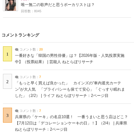
唯一無二の歌声だと思うボーカリストは？
回答数：8045
コメントランキング
コメント数：
20
1
一番好きな「韓国の男性俳優」は？【2026年版・人気投票実施
中】（投票結果） | 芸能人 ねとらぼリサーチ
コメント数：
7
2
「もっと早く買えば良かった」 カインズの“車内遮光カーテ
ン”が大人気 「プライバシーも保てて安心」「ぐっすり眠れま
した」（2/2） | ライフ ねとらぼリサーチ：2ページ目
コメント数：
7
3
兵庫県の「ケーキ」の名店10選！ 一番うまいと思う店はどこ？
【7月12日は「デコレーションケーキの日」！】（2/4） | 兵庫県
ねとらぼリサーチ：2ページ目