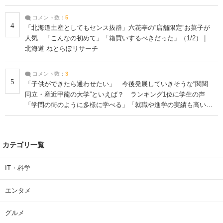
コメント数：
5
4
「北海道土産としてもセンス抜群」六花亭の“店舗限定”お菓子が
人気 「こんなの初めて」「箱買いするべきだった」（1/2） |
北海道 ねとらぼリサーチ
コメント数：
3
5
「子供ができたら通わせたい」 今後発展していきそうな“関関
同立・産近甲龍の大学”といえば？ ランキング1位に学生の声
「学問の街のように多様に学べる」「就職や進学の実績も高い」
| 大学 ねとらぼリサーチ
カテゴリ一覧
IT・科学
エンタメ
グルメ