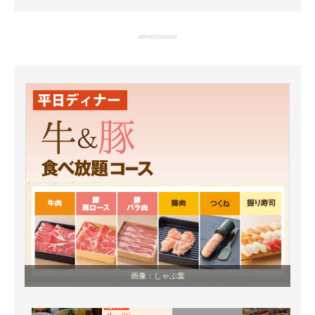
企業向けIT製品の総合サイト
advertisement
IT製品の技術・比較・事例
製造業のIT導入・活用を支援
モノづくり技術者専門サイト
エレクトロニクス専門サイト
電子設計の基本と応用
エネルギーの専門メディア
建設×テクノロジーの最前線
ちょっと気になるネットの話題
画像：しゃぶ葉