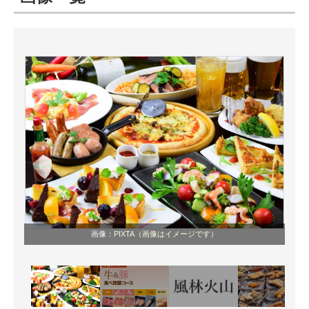
ITの今と未来を見通す
スマホと通信の最新トレンド
進化するPCとデバイスの未来
好きが集まる 比べて選べる
ビジネスと働き方のヒント
AI活用のいまが分かる
企業ITのトレンドを詳説
画像：
PIXTA（画像はイメージです）
経営リーダーのコミュニティ
マーケ×ITの今がよく分かる
ITエンジニア向け専門サイト