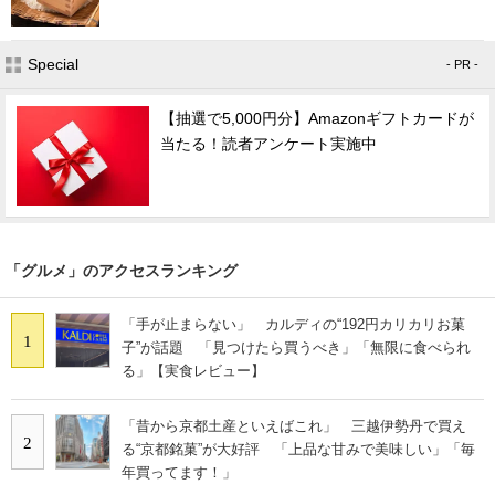
Special
- PR -
【抽選で5,000円分】Amazonギフトカードが
当たる！読者アンケート実施中
「グルメ」のアクセスランキング
「手が止まらない」 カルディの“192円カリカリお菓
1
子”が話題 「見つけたら買うべき」「無限に食べられ
る」【実食レビュー】
「昔から京都土産といえばこれ」 三越伊勢丹で買え
2
る“京都銘菓”が大好評 「上品な甘みで美味しい」「毎
年買ってます！」