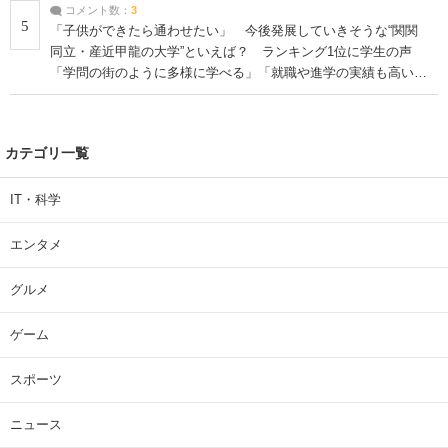
コメント数：
3
5
「子供ができたら通わせたい」 今後発展していきそうな“関関
同立・産近甲龍の大学”といえば？ ランキング1位に学生の声
「学問の街のように多様に学べる」「就職や進学の実績も高い」
| 大学 ねとらぼリサーチ
カテゴリ一覧
IT・科学
エンタメ
グルメ
ゲーム
スポーツ
ニュース