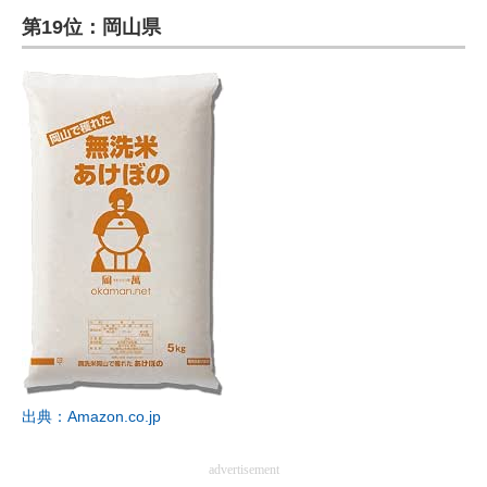
第19位：岡山県
ITの今と未来を見通す
スマホと通信の最新トレンド
進化するPCとデバイスの未来
好きが集まる 比べて選べる
ビジネスと働き方のヒント
AI活用のいまが分かる
企業ITのトレンドを詳説
経営リーダーのコミュニティ
出典：Amazon.co.jp
マーケ×ITの今がよく分かる
ITエンジニア向け専門サイト
advertisement