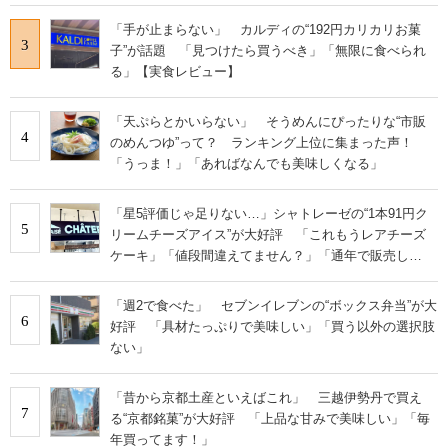
「手が止まらない」 カルディの“192円カリカリお菓
3
子”が話題 「見つけたら買うべき」「無限に食べられ
る」【実食レビュー】
「天ぷらとかいらない」 そうめんにぴったりな“市販
4
のめんつゆ”って？ ランキング上位に集まった声！
「うっま！」「あればなんでも美味しくなる」
「星5評価じゃ足りない…」シャトレーゼの“1本91円ク
5
リームチーズアイス”が大好評 「これもうレアチーズ
ケーキ」「値段間違えてません？」「通年で販売し
て！」の声
「週2で食べた」 セブンイレブンの“ボックス弁当”が大
6
好評 「具材たっぷりで美味しい」「買う以外の選択肢
ない」
「昔から京都土産といえばこれ」 三越伊勢丹で買え
7
る“京都銘菓”が大好評 「上品な甘みで美味しい」「毎
年買ってます！」