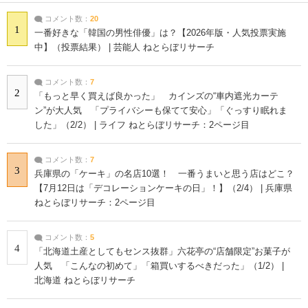
コメント数：
20
1
一番好きな「韓国の男性俳優」は？【2026年版・人気投票実施
中】（投票結果） | 芸能人 ねとらぼリサーチ
コメント数：
7
2
「もっと早く買えば良かった」 カインズの“車内遮光カーテ
ン”が大人気 「プライバシーも保てて安心」「ぐっすり眠れま
した」（2/2） | ライフ ねとらぼリサーチ：2ページ目
コメント数：
7
3
兵庫県の「ケーキ」の名店10選！ 一番うまいと思う店はどこ？
【7月12日は「デコレーションケーキの日」！】（2/4） | 兵庫県
ねとらぼリサーチ：2ページ目
コメント数：
5
4
「北海道土産としてもセンス抜群」六花亭の“店舗限定”お菓子が
人気 「こんなの初めて」「箱買いするべきだった」（1/2） |
北海道 ねとらぼリサーチ