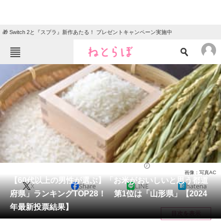
🎁 Switch 2と『スプラ』新作あたる！ プレゼントキャンペーン実施中
ねとらぼメニュー
TOP
ニュース
エンタメ
クイズ
グルメ
地域
住まい
教育・育児
動物
リサーチ
グルメ
2024/03/14 17:50（公開）
画像：写真AC
会員記事
【60代以上の男性が選ぶ】「お米がおいしいと思う都道
X
Share
LINE
hatena
府県」ランキングTOP28！ 第1位は「山形県」【2024
メディア
年最新投票結果】
目次を表示
注目記事を集めた総合ページ