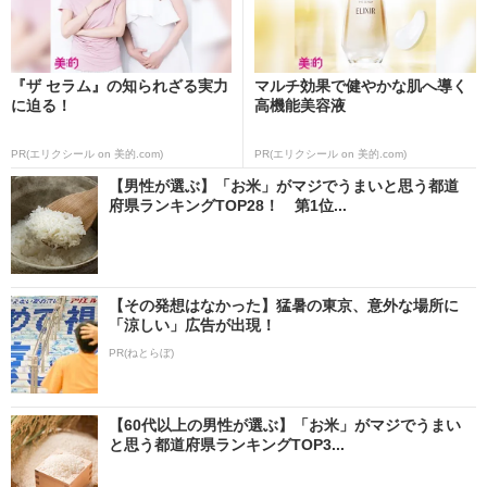
『ザ セラム』の知られざる実力
マルチ効果で健やかな肌へ導く
に迫る！
高機能美容液
PR(エリクシール on 美的.com)
PR(エリクシール on 美的.com)
【男性が選ぶ】「お米」がマジでうまいと思う都道
府県ランキングTOP28！ 第1位...
【その発想はなかった】猛暑の東京、意外な場所に
「涼しい」広告が出現！
PR(ねとらぼ)
【60代以上の男性が選ぶ】「お米」がマジでうまい
と思う都道府県ランキングTOP3...