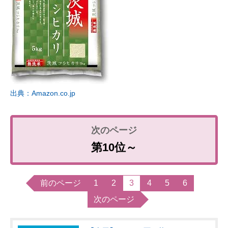
出典：Amazon.co.jp
第10位～
前のページ
1
2
3
4
5
6
次のページ