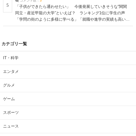
コメント数：
3
5
「子供ができたら通わせたい」 今後発展していきそうな“関関
同立・産近甲龍の大学”といえば？ ランキング1位に学生の声
「学問の街のように多様に学べる」「就職や進学の実績も高い」
| 大学 ねとらぼリサーチ
カテゴリ一覧
IT・科学
エンタメ
グルメ
ゲーム
スポーツ
ニュース