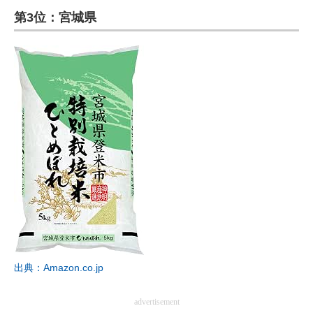
第3位：宮城県
ITの今と未来を見通す
スマホと通信の最新トレンド
進化するPCとデバイスの未来
好きが集まる 比べて選べる
ビジネスと働き方のヒント
AI活用のいまが分かる
企業ITのトレンドを詳説
経営リーダーのコミュニティ
出典：Amazon.co.jp
マーケ×ITの今がよく分かる
ITエンジニア向け専門サイト
advertisement