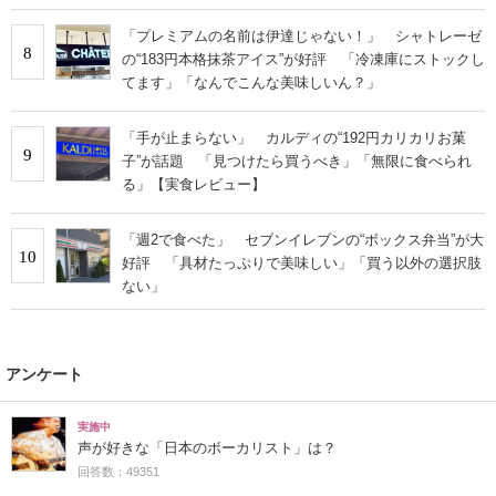
「プレミアムの名前は伊達じゃない！」 シャトレーゼ
8
の“183円本格抹茶アイス”が好評 「冷凍庫にストックし
てます」「なんでこんな美味しいん？」
「手が止まらない」 カルディの“192円カリカリお菓
9
子”が話題 「見つけたら買うべき」「無限に食べられ
る」【実食レビュー】
「週2で食べた」 セブンイレブンの“ボックス弁当”が大
10
好評 「具材たっぷりで美味しい」「買う以外の選択肢
ない」
アンケート
実施中
声が好きな「日本のボーカリスト」は？
回答数：49351