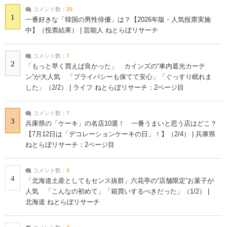
コメント数：
20
1
一番好きな「韓国の男性俳優」は？【2026年版・人気投票実施
中】（投票結果） | 芸能人 ねとらぼリサーチ
コメント数：
7
2
「もっと早く買えば良かった」 カインズの“車内遮光カーテ
ン”が大人気 「プライバシーも保てて安心」「ぐっすり眠れま
した」（2/2） | ライフ ねとらぼリサーチ：2ページ目
コメント数：
7
3
兵庫県の「ケーキ」の名店10選！ 一番うまいと思う店はどこ？
【7月12日は「デコレーションケーキの日」！】（2/4） | 兵庫県
ねとらぼリサーチ：2ページ目
コメント数：
5
4
「北海道土産としてもセンス抜群」六花亭の“店舗限定”お菓子が
人気 「こんなの初めて」「箱買いするべきだった」（1/2） |
北海道 ねとらぼリサーチ