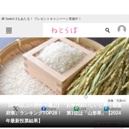
🎁 Switch 2もあたる！ プレゼントキャンペーン実施中！
ねとらぼメニュー
TOP
ニュース
エンタメ
クイズ
グルメ
地域
住まい
教育・育児
動物
リサーチ
グルメ
2024/03/14 17:50（公開）
画像：写真AC
会員記事
【60代以上の男性が選ぶ】「お米がおいしいと思う都道
X
Share
LINE
hatena
府県」ランキングTOP28！ 第1位は「山形県」【2024
メディア
年最新投票結果】
目次を表示
注目記事を集めた総合ページ