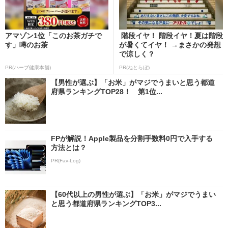
アマゾン1位「このお茶ガチで
階段イヤ！ 階段イヤ！夏は階段
す」噂のお茶
が暑くてイヤ！ →まさかの発想
で涼しく？
PR(ハーブ健康本舗)
PR(ねとらぼ)
【男性が選ぶ】「お米」がマジでうまいと思う都道
府県ランキングTOP28！ 第1位...
FPが解説！Apple製品を分割手数料0円で入手する
方法とは？
PR(Fav-Log)
【60代以上の男性が選ぶ】「お米」がマジでうまい
と思う都道府県ランキングTOP3...