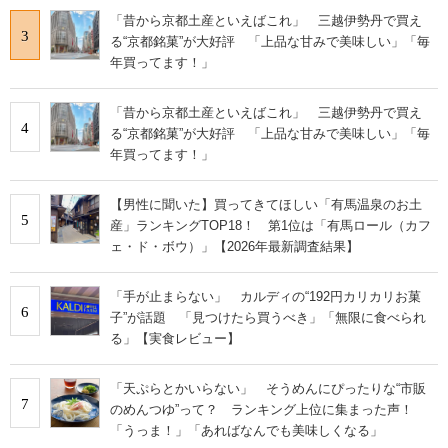
「昔から京都土産といえばこれ」 三越伊勢丹で買え
3
る“京都銘菓”が大好評 「上品な甘みで美味しい」「毎
年買ってます！」
「昔から京都土産といえばこれ」 三越伊勢丹で買え
4
る“京都銘菓”が大好評 「上品な甘みで美味しい」「毎
年買ってます！」
【男性に聞いた】買ってきてほしい「有馬温泉のお土
5
産」ランキングTOP18！ 第1位は「有馬ロール（カフ
ェ・ド・ボウ）」【2026年最新調査結果】
「手が止まらない」 カルディの“192円カリカリお菓
6
子”が話題 「見つけたら買うべき」「無限に食べられ
る」【実食レビュー】
「天ぷらとかいらない」 そうめんにぴったりな“市販
7
のめんつゆ”って？ ランキング上位に集まった声！
「うっま！」「あればなんでも美味しくなる」