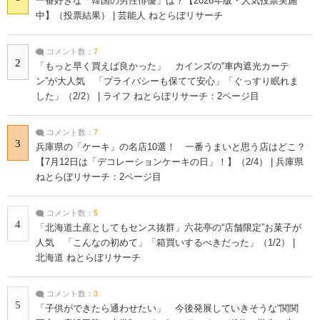
一番好きな「韓国の男性俳優」は？【2026年版・人気投票実施
中】（投票結果） | 芸能人 ねとらぼリサーチ
コメント数：
7
2
「もっと早く買えば良かった」 カインズの“車内遮光カーテ
ン”が大人気 「プライバシーも保てて安心」「ぐっすり眠れま
した」（2/2） | ライフ ねとらぼリサーチ：2ページ目
コメント数：
7
3
兵庫県の「ケーキ」の名店10選！ 一番うまいと思う店はどこ？
【7月12日は「デコレーションケーキの日」！】（2/4） | 兵庫県
ねとらぼリサーチ：2ページ目
コメント数：
5
4
「北海道土産としてもセンス抜群」六花亭の“店舗限定”お菓子が
人気 「こんなの初めて」「箱買いするべきだった」（1/2） |
北海道 ねとらぼリサーチ
コメント数：
3
5
「子供ができたら通わせたい」 今後発展していきそうな“関関