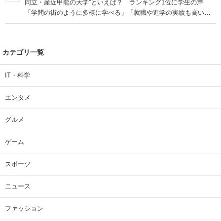
同立・産近甲龍の大学”といえば？ ランキング1位に学生の声
「学問の街のように多様に学べる」「就職や進学の実績も高い」
| 大学 ねとらぼリサーチ
カテゴリ一覧
IT・科学
エンタメ
グルメ
ゲーム
スポーツ
ニュース
ファッション