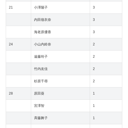
21
小澤陽子
3
内田嶺衣奈
3
海老原優香
3
24
小山内鈴奈
2
遠藤玲子
2
竹内友佳
2
杉原千尋
2
28
原田葵
1
宮澤智
1
斉藤舞子
1