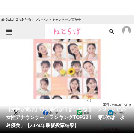
🎁 Switch 2もあたる！ プレゼントキャンペーン実施中！
ねとらぼメニュー
TOP
ニュース
エンタメ
クイズ
グルメ
地域
住まい
教育・育児
動物
リサーチ
アナウンサー
2024/03/15 17:05（公開）
出典：Amazon.co.jp
会員記事
【女性が選ぶ】司会進行がうまいと思う「フジテレビの
X
Share
LINE
hatena
女性アナウンサー」ランキングTOP32！ 第1位は「永
メディア
島優美」【2024年最新投票結果】
目次を表示
注目記事を集めた総合ページ