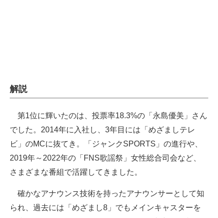
企業向けIT製品の総合サイト
IT製品の技術・比較・事例
製造業のIT導入・活用を支援
モノづくり技術者専門サイト
解説
エレクトロニクス専門サイト
第1位に輝いたのは、投票率18.3%の「永島優美」さん
電子設計の基本と応用
でした。2014年に入社し、3年目には「めざましテレ
エネルギーの専門メディア
ビ」のMCに抜てき。「ジャンクSPORTS」の進行や、
2019年～2022年の「FNS歌謡祭」女性総合司会など、
建設×テクノロジーの最前線
さまざまな番組で活躍してきました。
ちょっと気になるネットの話題
確かなアナウンス技術を持ったアナウンサーとして知
られ、過去には「めざまし8」でもメインキャスターを