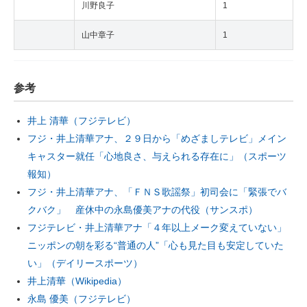
川野良子
1
山中章子
1
参考
井上 清華（フジテレビ）
フジ・井上清華アナ、２９日から「めざましテレビ」メイン
キャスター就任「心地良さ、与えられる存在に」（スポーツ
報知）
フジ・井上清華アナ、「ＦＮＳ歌謡祭」初司会に「緊張でバ
クバク」 産休中の永島優美アナの代役（サンスポ）
フジテレビ・井上清華アナ「４年以上メーク変えていない」
ニッポンの朝を彩る“普通の人”「心も見た目も安定していた
い」（デイリースポーツ）
井上清華（Wikipedia）
永島 優美（フジテレビ）