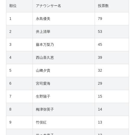
順位
アナウンサー名
投票数
1
永島優美
79
2
井上清華
53
3
藤本万梨乃
45
4
西山喜久恵
39
5
山﨑夕貴
32
6
宮司愛海
29
7
生野陽子
15
8
梅津弥英子
14
9
竹俣紅
13