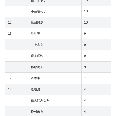
佐々木恭子
13
小室瑛莉子
13
12
島田彩夏
10
13
堤礼実
9
三上真奈
9
岸本理沙
9
椿原慶子
9
17
鈴木唯
7
18
渡邊渚
4
佐久間みなみ
4
松村未央
4