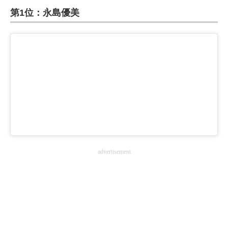
第1位：永島優美
ITの今と未来を見通す
スマホと通信の最新トレンド
進化するPCとデバイスの未来
好きが集まる 比べて選べる
ビジネスと働き方のヒント
AI活用のいまが分かる
advertisement
企業ITのトレンドを詳説
経営リーダーのコミュニティ
マーケ×ITの今がよく分かる
ITエンジニア向け専門サイト