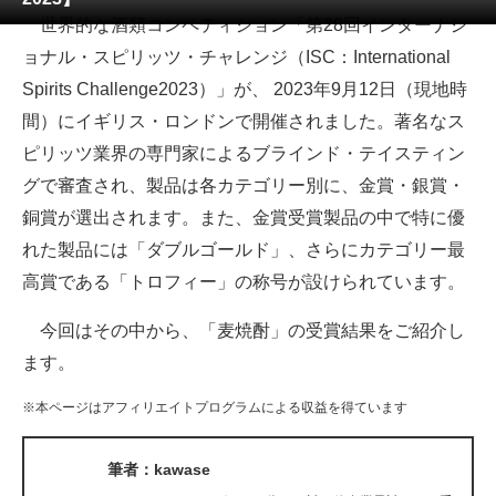
世界的な酒類コンペティション「第28回インターナシ
ITの今と未来を見通す
ョナル・スピリッツ・チャレンジ（ISC：International
Spirits Challenge2023）」が、 2023年9月12日（現地時
スマホと通信の最新トレンド
間）にイギリス・ロンドンで開催されました。著名なス
進化するPCとデバイスの未来
ピリッツ業界の専門家によるブラインド・テイスティン
グで審査され、製品は各カテゴリー別に、金賞・銀賞・
好きが集まる 比べて選べる
銅賞が選出されます。また、金賞受賞製品の中で特に優
ビジネスと働き方のヒント
れた製品には「ダブルゴールド」、さらにカテゴリー最
高賞である「トロフィー」の称号が設けられています。
AI活用のいまが分かる
今回はその中から、「麦焼酎」の受賞結果をご紹介し
企業ITのトレンドを詳説
ます。
経営リーダーのコミュニティ
※本ページはアフィリエイトプログラムによる収益を得ています
マーケ×ITの今がよく分かる
筆者：kawase
ITエンジニア向け専門サイト