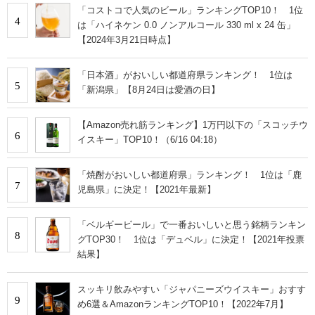
「コストコで人気のビール」ランキングTOP10！ 1位
4
は「ハイネケン 0.0 ノンアルコール 330 ml x 24 缶」
【2024年3月21日時点】
「日本酒」がおいしい都道府県ランキング！ 1位は
5
「新潟県」【8月24日は愛酒の日】
【Amazon売れ筋ランキング】1万円以下の「スコッチウ
6
イスキー」TOP10！（6/16 04:18）
「焼酎がおいしい都道府県」ランキング！ 1位は「鹿
7
児島県」に決定！【2021年最新】
「ベルギービール」で一番おいしいと思う銘柄ランキン
8
グTOP30！ 1位は「デュベル」に決定！【2021年投票
結果】
スッキリ飲みやすい「ジャパニーズウイスキー」おすす
9
め6選＆AmazonランキングTOP10！【2022年7月】