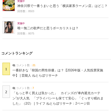
実施中
神奈川県で一番うまいと思う「横浜家系ラーメン店」はどこ？
回答数：8503
実施中
唯一無二の歌声だと思うボーカリストは？
回答数：8075
コメントランキング
コメント数：
21
1
一番好きな「韓国の男性俳優」は？【2026年版・人気投票実施
中】 | 芸能人 ねとらぼリサーチ
コメント数：
7
2
「もっと早く買えば良かった」 カインズの“車内遮光カーテ
ン”が大人気 「プライバシーも保てて安心」「ぐっすり眠れま
した」（2/2） | ライフ ねとらぼリサーチ：2ページ目