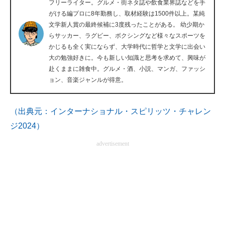
フリーライター。グルメ・街ネタ誌や飲食業界誌などを手
企業向けIT製品の総合サイト
がける編プロに8年勤務し、取材経験は1500件以上。某純
文学新人賞の最終候補に3度残ったことがある。 幼少期か
IT製品の技術・比較・事例
らサッカー、ラグビー、ボクシングなど様々なスポーツを
かじるも全く実にならず、大学時代に哲学と文学に出会い
製造業のIT導入・活用を支援
大の勉強好きに。今も新しい知識と思考を求めて、興味が
赴くままに雑食中。グルメ・酒、小説、マンガ、ファッシ
モノづくり技術者専門サイト
ョン、音楽ジャンルが得意。
エレクトロニクス専門サイト
（出典元：インターナショナル・スピリッツ・チャレン
電子設計の基本と応用
ジ2024）
エネルギーの専門メディア
advertisement
建設×テクノロジーの最前線
ちょっと気になるネットの話題