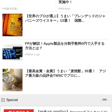
実施中！
PR(森永乳業)
PR(IIJmio)
【世界のプロが選ぶ】うまい「ブレンデッドのジャ
パニーズウイスキー」13選！ 国際...
FPが解説！Apple製品を分割手数料0円で入手する
方法とは？
PR(Fav-Log)
【最高金賞・金賞】うまい「麦焼酎」35選！ アジ
ア最大級の品評会TWSCでプロに...
Special
- PR -