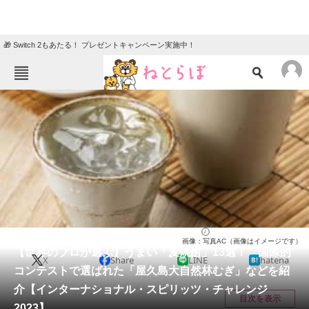
🎁 Switch 2もあたる！ プレゼントキャンペーン実施中！
ねとらぼメニュー
TOP
ニュース
エンタメ
クイズ
グルメ
地域
住まい
教育・育児
動物
リサーチ
お酒
2024/03/15 20:00（公開）
画像：写真AC（画像はイメージです）
会員記事
【世界のプロが選ぶ】うまい「麦焼酎」13選！ 国際的
X
Share
LINE
hatena
コンテストで選ばれた「屋久島大自然林むぎ」などを紹
メディア
介【インターナショナル・スピリッツ・チャレンジ
目次を表示
2023】
注目記事を集めた総合ページ