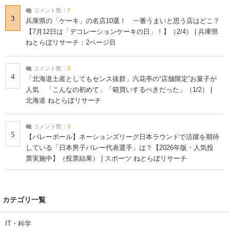
コメント数：
7
3
兵庫県の「ケーキ」の名店10選！ 一番うまいと思う店はどこ？
【7月12日は「デコレーションケーキの日」！】（2/4） | 兵庫県
ねとらぼリサーチ：2ページ目
コメント数：
5
4
「北海道土産としてもセンス抜群」六花亭の“店舗限定”お菓子が
人気 「こんなの初めて」「箱買いするべきだった」（1/2） |
北海道 ねとらぼリサーチ
コメント数：
3
5
【バレーボール】ネーションズリーグ日本ラウンドで活躍を期待
している「日本男子バレー代表選手」は？【2026年版・人気投
票実施中】（投票結果） | スポーツ ねとらぼリサーチ
カテゴリ一覧
IT・科学