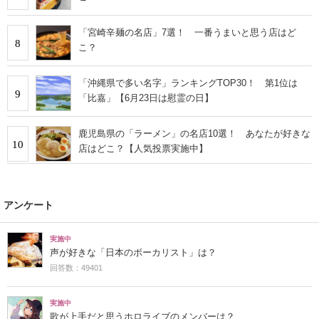
「宮崎辛麺の名店」7選！ 一番うまいと思う店はど
8
こ？
「沖縄県で多い名字」ランキングTOP30！ 第1位は
9
「比嘉」【6月23日は慰霊の日】
鹿児島県の「ラーメン」の名店10選！ あなたが好きな
10
店はどこ？【人気投票実施中】
アンケート
実施中
声が好きな「日本のボーカリスト」は？
回答数：49401
実施中
歌が上手だと思うホロライブのメンバーは？