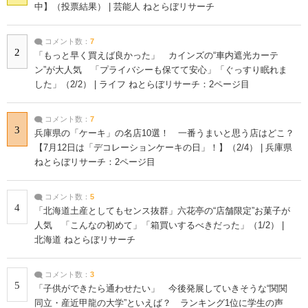
中】（投票結果） | 芸能人 ねとらぼリサーチ
コメント数：
7
2
「もっと早く買えば良かった」 カインズの“車内遮光カーテ
ン”が大人気 「プライバシーも保てて安心」「ぐっすり眠れま
した」（2/2） | ライフ ねとらぼリサーチ：2ページ目
コメント数：
7
3
兵庫県の「ケーキ」の名店10選！ 一番うまいと思う店はどこ？
【7月12日は「デコレーションケーキの日」！】（2/4） | 兵庫県
ねとらぼリサーチ：2ページ目
コメント数：
5
4
「北海道土産としてもセンス抜群」六花亭の“店舗限定”お菓子が
人気 「こんなの初めて」「箱買いするべきだった」（1/2） |
北海道 ねとらぼリサーチ
コメント数：
3
5
「子供ができたら通わせたい」 今後発展していきそうな“関関
同立・産近甲龍の大学”といえば？ ランキング1位に学生の声