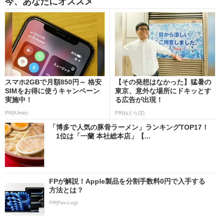
今、あなたにオススメ
スマホ2GBで月額850円～ 格安
【その発想はなかった】猛暑の
SIMをお得に使うキャンペーン
東京、意外な場所にドキッとす
実施中！
る広告が出現！
PR(IIJmio)
PR(ねとらぼ)
「博多で人気の豚骨ラーメン」ランキングTOP17！
1位は「一蘭 本社総本店」【...
FPが解説！Apple製品を分割手数料0円で入手する
方法とは？
PR(Fav-Log)