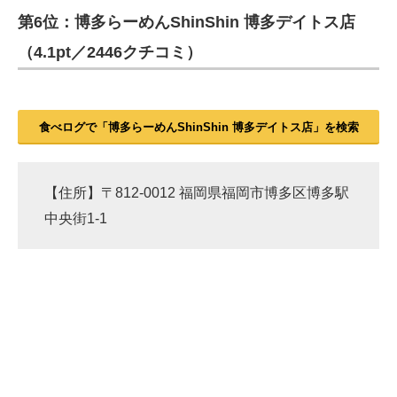
第6位：博多らーめんShinShin 博多デイトス店
ITの今と未来を見通す
（4.1pt／2446クチコミ）
スマホと通信の最新トレンド
進化するPCとデバイスの未来
食べログで「博多らーめんShinShin 博多デイトス店」を検索
好きが集まる 比べて選べる
ビジネスと働き方のヒント
【住所】〒812-0012 福岡県福岡市博多区博多駅
中央街1-1
AI活用のいまが分かる
企業ITのトレンドを詳説
経営リーダーのコミュニティ
マーケ×ITの今がよく分かる
ITエンジニア向け専門サイト