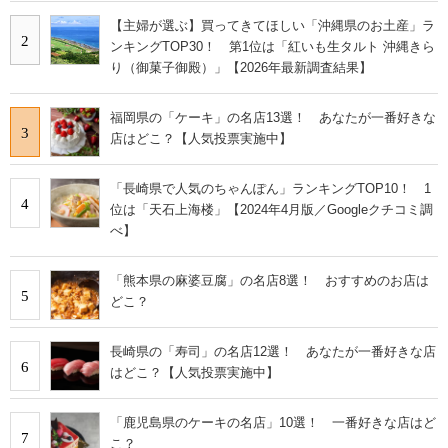
【主婦が選ぶ】買ってきてほしい「沖縄県のお土産」ラ
2
ンキングTOP30！ 第1位は「紅いも生タルト 沖縄きら
り（御菓子御殿）」【2026年最新調査結果】
福岡県の「ケーキ」の名店13選！ あなたが一番好きな
3
店はどこ？【人気投票実施中】
「長崎県で人気のちゃんぽん」ランキングTOP10！ 1
4
位は「天石上海楼」【2024年4月版／Googleクチコミ調
べ】
「熊本県の麻婆豆腐」の名店8選！ おすすめのお店は
5
どこ？
長崎県の「寿司」の名店12選！ あなたが一番好きな店
6
はどこ？【人気投票実施中】
「鹿児島県のケーキの名店」10選！ 一番好きな店はど
7
こ？