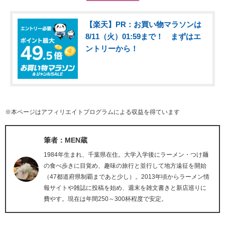
【楽天】PR：お買い物マラソンは
8/11（火）01:59まで！ まずはエ
ントリーから！
※本ページはアフィリエイトプログラムによる収益を得ています
筆者：MEN蔵
1984年生まれ、千葉県在住。大学入学後にラーメン・つけ麺
の食べ歩きに目覚め、趣味の旅行と並行して地方遠征を開始
（47都道府県制覇まであと少し）。2013年頃からラーメン情
報サイトや雑誌に投稿を始め、週末を雑文書きと新店巡りに
費やす。現在は年間250～300杯程度で安定。