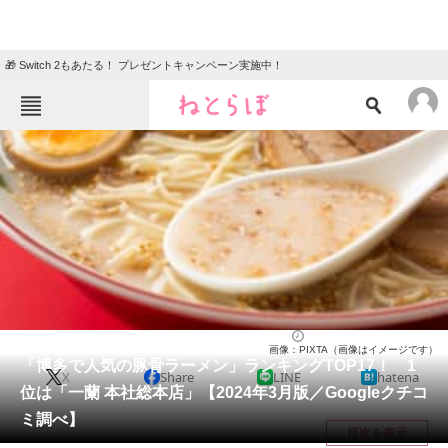
🎁 Switch 2もあたる！ プレゼントキャンペーン実施中！
ねとらぼメニュー
TOP
ニュース
エンタメ
クイズ
グルメ
地域
住まい
教育・育児
動物
リサーチ
福岡県
2024/03/17 22:30（公開）
画像：PIXTA（画像はイメージです）
会員記事
「博多で人気の豚骨ラーメン」ランキングTOP17！ 1
X
Share
LINE
hatena
位は「一蘭 本社総本店」【2024年3月版／Googleクチコ
メディア
ミ調べ】
目次を表示
注目記事を集めた総合ページ