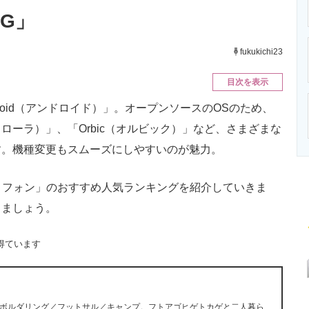
ニクス専門サイト
電子設計の基本と応用
エネルギーの専
5G」
fukukichi23
目次を表示
droid（アンドロイド）」。オープンソースのOSのため、
（モトローラ）」、「Orbic（オルビック）」など、さまざまな
す。機種変更もスムーズにしやすいのが魅力。
ートフォン」のおすすめ人気ランキングを紹介していきま
きましょう。
得ています
ボルダリング／フットサル／キャンプ。フトアゴヒゲトカゲと二人暮ら