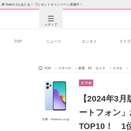
🎁 Switch 2もあたる！ プレゼントキャンペーン実施中！
メディア
TOP
ニュース
エンタメ
クイズ
注目記事を集めた総合ページ
ITの今
TOP
>
リサーチ
>
家電・PC・カメラ
>
スマホ
>
ビジネスと働き方のヒント
AI活用
スマホ
【2024年3月
ITエンジニア向け専門サイト
企業向けI
ートフォン」
出典：Amazon.co.jp
TOP10！ 