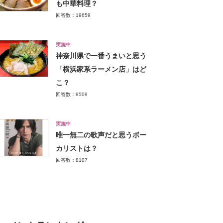
も中華料理？
回答数：19659
実施中
神奈川県で一番うまいと思う
「横浜家系ラーメン店」はど
こ？
回答数：8509
実施中
唯一無二の歌声だと思うボー
カリストは？
回答数：8107