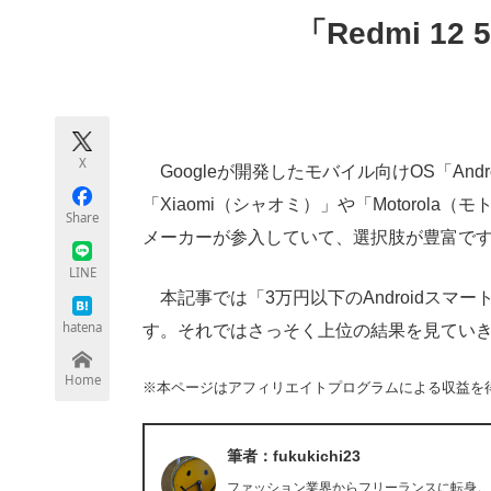
モノづくり技術者専門サイト
エレクトロ
「Redmi 12 
ちょっと気になるネットの話題
X
Googleが開発したモバイル向けOS「An
「Xiaomi（シャオミ）」や「Motorola
Share
メーカーが参入していて、選択肢が豊富で
LINE
本記事では「3万円以下のAndroidスマ
hatena
す。それではさっそく上位の結果を見てい
Home
※本ページはアフィリエイトプログラムによる収益を
筆者：fukukichi23
ファッション業界からフリーランスに転身。