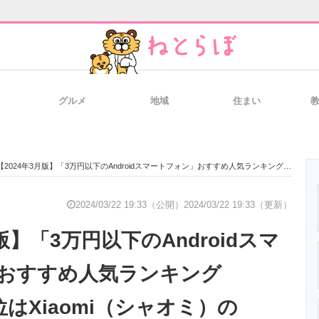
グルメ
地域
住まい
と未来を見通す
スマホと通信の最新トレンド
進化するPCとデ
【2024年3月版】「3万円以下のAndroidスマートフォン」おすすめ人気ランキングTOP10！ 1位はXiaomi（シャオミ）の「Redmi 12 5G」
のいまが分かる
企業ITのトレンドを詳説
経営リーダーの
2024/03/22 19:33（公開）
2024/03/22 19:33（更新）
版】「3万円以下のAndroidスマ
T製品の総合サイト
IT製品の技術・比較・事例
製造業のIT導入
おすすめ人気ランキング
1位はXiaomi（シャオミ）の