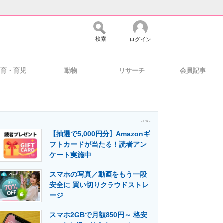
検索
ログイン
教育・育児
動物
リサーチ
会員記事
バイスの未来
好きが集まる 比べて選べる
- PR -
【抽選で5,000円分】Amazonギ
コミュニティ
マーケ×ITの今がよく分かる
フトカードが当たる！読者アン
ケート実施中
スマホの写真／動画をもう一段
・活用を支援
安全に 買い切りクラウドストレ
ージ
スマホ2GBで月額850円～ 格安