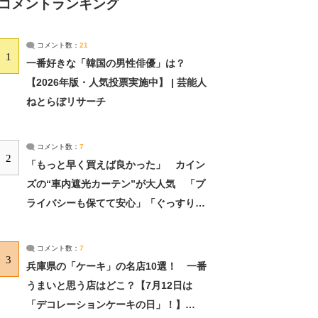
コメントランキング
コメント数：
21
1
一番好きな「韓国の男性俳優」は？
【2026年版・人気投票実施中】 | 芸能人
ねとらぼリサーチ
コメント数：
7
2
「もっと早く買えば良かった」 カイン
ズの“車内遮光カーテン”が大人気 「プ
ライバシーも保てて安心」「ぐっすり眠
れました」（2/2） | ライフ ねとらぼリ
サーチ：2ページ目
コメント数：
7
3
兵庫県の「ケーキ」の名店10選！ 一番
うまいと思う店はどこ？【7月12日は
「デコレーションケーキの日」！】