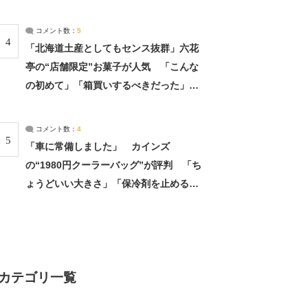
（2/4） | 兵庫県 ねとらぼリサーチ：2ペ
ージ目
コメント数：
5
4
「北海道土産としてもセンス抜群」六花
亭の“店舗限定”お菓子が人気 「こんな
の初めて」「箱買いするべきだった」
（1/2） | 北海道 ねとらぼリサーチ
コメント数：
4
5
「車に常備しました」 カインズ
の“1980円クーラーバッグ”が評判 「ち
ょうどいい大きさ」「保冷剤を止めるベ
ルトが良い」（1/5） | ライフ ねとらぼ
リサーチ
カテゴリ一覧