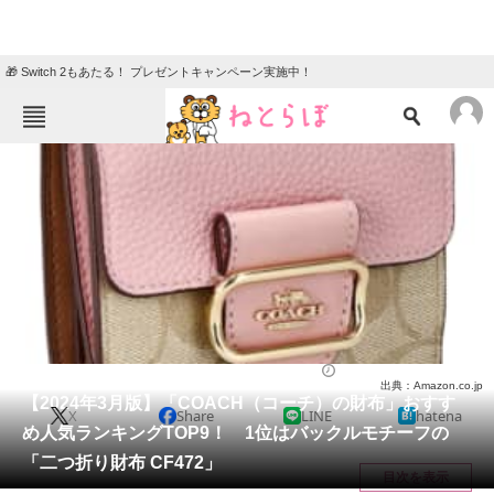
🎁 Switch 2もあたる！ プレゼントキャンペーン実施中！
ねとらぼメニュー
TOP
ニュース
エンタメ
クイズ
グルメ
地域
住まい
教育・育児
動物
リサーチ
ファッション
2024/03/25 19:32（公開）
出典：Amazon.co.jp
会員記事
【2024年3月版】「COACH（コーチ）の財布」おすす
X
Share
LINE
hatena
め人気ランキングTOP9！ 1位はバックルモチーフの
メディア
「二つ折り財布 CF472」
目次を表示
注目記事を集めた総合ページ