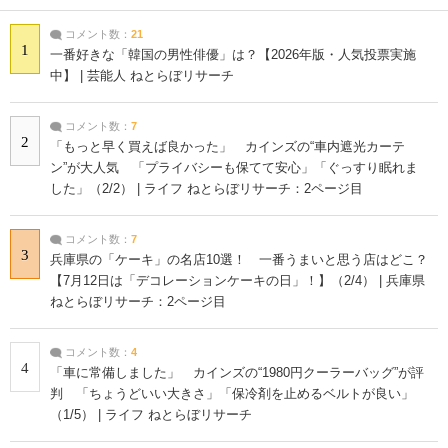
コメント数：
21
1
一番好きな「韓国の男性俳優」は？【2026年版・人気投票実施
中】 | 芸能人 ねとらぼリサーチ
コメント数：
7
2
「もっと早く買えば良かった」 カインズの“車内遮光カーテ
ン”が大人気 「プライバシーも保てて安心」「ぐっすり眠れま
した」（2/2） | ライフ ねとらぼリサーチ：2ページ目
コメント数：
7
3
兵庫県の「ケーキ」の名店10選！ 一番うまいと思う店はどこ？
【7月12日は「デコレーションケーキの日」！】（2/4） | 兵庫県
ねとらぼリサーチ：2ページ目
コメント数：
4
4
「車に常備しました」 カインズの“1980円クーラーバッグ”が評
判 「ちょうどいい大きさ」「保冷剤を止めるベルトが良い」
（1/5） | ライフ ねとらぼリサーチ