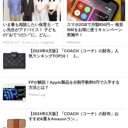
いま最も相談したい保育士・て
スマホ2GBで月額850円～ 格安
ぃ先生がアドバイス！ 子ども
SIMをお得に使うキャンペーン
の“おてつだい”に、どん...
実施中！
PR(アタック・キュキュット｜Hugkum)
PR(IIJmio)
【2024年4月版】「COACH（コーチ）の財布」人
気ランキングTOP10！ 1...
FPが解説！Apple製品を分割手数料0円で入手する
方法とは？
PR(Fav-Log)
【2024年2月版】「COACH（コーチ）の財布」お
すすめ6選＆Amazonラン...