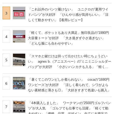
「これ以外のパンツ履けない」 ユニクロの“夏用ワイ
3
ドパンツ”が大好評 「ひんやり感が気持ちいい」「涼
しくて動きやすい」【着用レビュー】
「軽くて、ポケットもあり大満足」無印良品の“1990円
4
大容量トート”が好評 「大き過ぎず小さ過ぎない」
「どんな服にも合わせやすい」
「スマホと鍵だけは持って出かけたい時にちょうどい
5
い」 agnes b.（アニエスべー）の“ミニミニショルダー
バッグ”が大好評 「小さいハンカチも入る」「軽くて
旅行でも活躍します
「暑くてこのワンピしか着られない」 cocaの“1690円
6
ワンピース”が大好評 「涼しく着られて、シワがよら
ない素材感と薄さも◎」「大好きすぎて色違いも購入」
「4本購入しました」 ワークマンの“2500円ゴルフパン
7
ツ”が大人気 「ゴルフでも仕事でも活躍」「軽くて動
きやすい」「価格、品質、デザイン、全てに大満足で