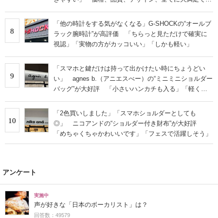
す」
「他の時計をする気がなくなる」G-SHOCKの“オールブ
8
ラック腕時計”が高評価 「ちらっと見ただけで確実に
視認」「実物の方がカッコいい」「しかも軽い」
「スマホと鍵だけは持って出かけたい時にちょうどい
9
い」 agnes b.（アニエスべー）の“ミニミニショルダー
バッグ”が大好評 「小さいハンカチも入る」「軽くて
旅行でも活躍します
「2色買いしました」「スマホショルダーとしても
10
◎」 ニコアンドの“ショルダー付き財布”が大好評
「めちゃくちゃかわいいです」「フェスで活躍しそう」
アンケート
実施中
声が好きな「日本のボーカリスト」は？
回答数：49579