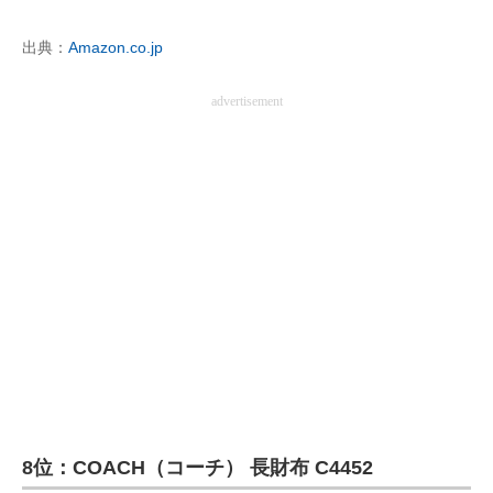
企業向けIT製品の総合サイト
出典：
Amazon.co.jp
IT製品の技術・比較・事例
advertisement
製造業のIT導入・活用を支援
モノづくり技術者専門サイト
エレクトロニクス専門サイト
電子設計の基本と応用
エネルギーの専門メディア
建設×テクノロジーの最前線
ちょっと気になるネットの話題
8位：COACH（コーチ） 長財布 C4452