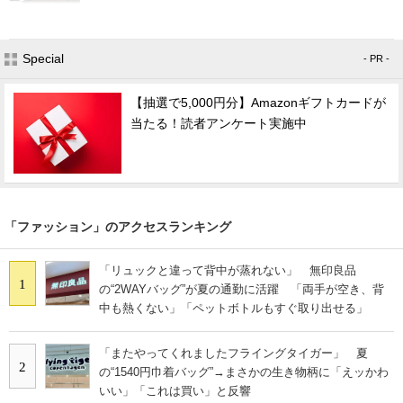
Special
- PR -
【抽選で5,000円分】Amazonギフトカードが
当たる！読者アンケート実施中
「ファッション」のアクセスランキング
「リュックと違って背中が蒸れない」 無印良品
1
の“2WAYバッグ”が夏の通勤に活躍 「両手が空き、背
中も熱くない」「ペットボトルもすぐ取り出せる」
「またやってくれましたフライングタイガー」 夏
2
の“1540円巾着バッグ”→まさかの生き物柄に「えッかわ
いい」「これは買い」と反響