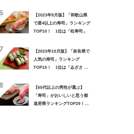
し総本店」
6
【2023年9月版】「和歌山県
で星4以上の寿司」ランキング
TOP10！ 1位は「松寿司」
7
【2023年10月版】「奈良県で
人気の寿司」ランキング
TOP10！ 1位は「ゐざさ 大
和吉野 柿の葉寿司 上北山村本
8
店」
【60代以上の男性が選ぶ】
「寿司」がおいしいと思う都
道府県ランキングTOP29！
第1位は「富山県」【2024年
最新投票結果】