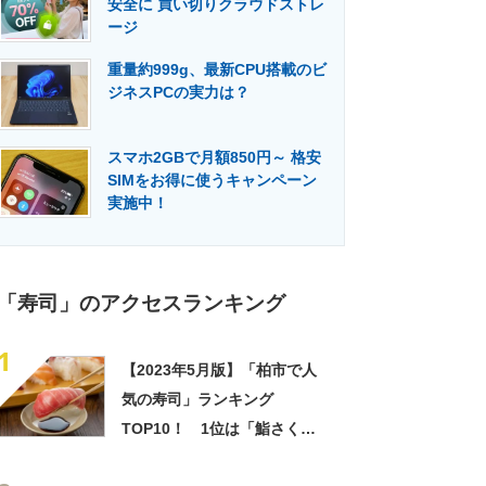
安全に 買い切りクラウドストレ
門メディア
建設×テクノロジーの最前線
ージ
重量約999g、最新CPU搭載のビ
ジネスPCの実力は？
スマホ2GBで月額850円～ 格安
SIMをお得に使うキャンペーン
実施中！
「寿司」のアクセスランキング
1
【2023年5月版】「柏市で人
気の寿司」ランキング
TOP10！ 1位は「鮨さく
ら」