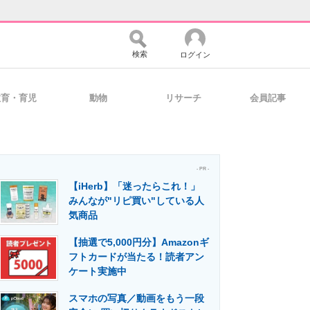
検索
ログイン
教育・育児
動物
リサーチ
会員記事
バイスの未来
好きが集まる 比べて選べる
- PR -
【iHerb】「迷ったらこれ！」
コミュニティ
マーケ×ITの今がよく分かる
みんなが"リピ買い"している人
気商品
【抽選で5,000円分】Amazonギ
・活用を支援
フトカードが当たる！読者アン
ケート実施中
スマホの写真／動画をもう一段