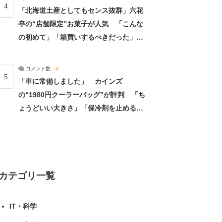
4
「北海道土産としてもセンス抜群」六花
亭の“店舗限定”お菓子が人気 「こんな
の初めて」「箱買いするべきだった」
（1/2） | 北海道 ねとらぼリサーチ
コメント数：
4
5
「車に常備しました」 カインズ
の“1980円クーラーバッグ”が評判 「ち
ょうどいい大きさ」「保冷剤を止めるベ
ルトが良い」（1/5） | ライフ ねとらぼ
リサーチ
カテゴリ一覧
IT・科学