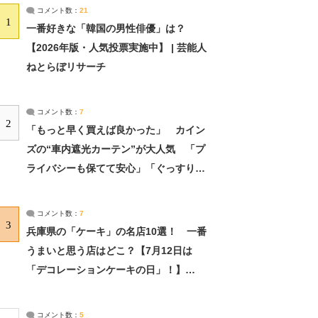
コメント数：
21
1
一番好きな「韓国の男性俳優」は？
【2026年版・人気投票実施中】 | 芸能人
ねとらぼリサーチ
コメント数：
7
2
「もっと早く買えば良かった」 カイン
ズの“車内遮光カーテン”が大人気 「プ
ライバシーも保てて安心」「ぐっすり眠
れました」（2/2） | ライフ ねとらぼリ
サーチ：2ページ目
コメント数：
7
3
兵庫県の「ケーキ」の名店10選！ 一番
うまいと思う店はどこ？【7月12日は
「デコレーションケーキの日」！】
（2/4） | 兵庫県 ねとらぼリサーチ：2ペ
ージ目
コメント数：
5