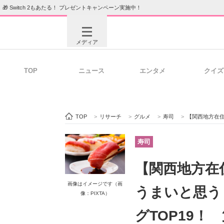
🎁 Switch 2もあたる！ プレゼントキャンペーン実施中！
メディア
TOP
ニュース
エンタメ
クイズ
注目記事を集めた総合ページ
ITの今
TOP
>
リサーチ
>
グルメ
>
寿司
>
【関西地方在住者が選ん
ビジネスと働き方のヒント
AI活用
寿司
【関西地方在
ITエンジニア向け専門サイト
企業向けI
画像はイメージです（画
うまいと思う
像：PIXTA）
グTOP19！