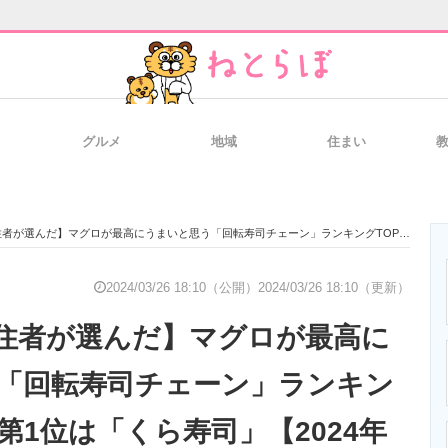
グルメ
地域
住まい
と未来を見通す
スマホと通信の最新トレンド
進化するPCとデ
だ】マグロが最高にうまいと思う「回転寿司チェーン」ランキングTOP19！ 第1位は「くら寿司」【2024年最新調査結果】
のいまが分かる
企業ITのトレンドを詳説
経営リーダーの
2024/03/26 18:10（公開）
2024/03/26 18:10（更新）
住者が選んだ】マグロが最高に
T製品の総合サイト
IT製品の技術・比較・事例
製造業のIT導入
「回転寿司チェーン」ランキン
 第1位は「くら寿司」【2024年