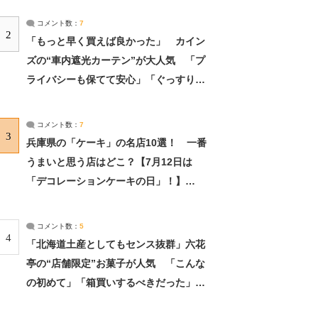
コメント数：
7
2
「もっと早く買えば良かった」 カイン
ズの“車内遮光カーテン”が大人気 「プ
ライバシーも保てて安心」「ぐっすり眠
れました」（2/2） | ライフ ねとらぼリ
サーチ：2ページ目
コメント数：
7
3
兵庫県の「ケーキ」の名店10選！ 一番
うまいと思う店はどこ？【7月12日は
「デコレーションケーキの日」！】
（2/4） | 兵庫県 ねとらぼリサーチ：2ペ
ージ目
コメント数：
5
4
「北海道土産としてもセンス抜群」六花
亭の“店舗限定”お菓子が人気 「こんな
の初めて」「箱買いするべきだった」
（1/2） | 北海道 ねとらぼリサーチ