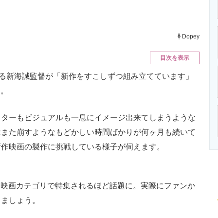
ニクス専門サイト
電子設計の基本と応用
エネルギーの専
Dopey
目次を表示
る新海誠監督が「新作をすこしずつ組み立てています」
す。
ターもビジュアルも一息にイメージ出来てしまうような
はまた崩すようなもどかしい時間ばかりが何ヶ月も続いて
新作映画の製作に挑戦している様子が伺えます。
でも映画カテゴリで特集されるほど話題に。実際にファンか
きましょう。