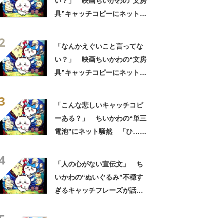
い？」 映画ちいかわの“文房
具”キャッチコピーにネット騒
然 「どこに置いてきた
2
の？！心ッ！！」「怖い怖い
「なんかえぐいこと言ってな
怖い怖い怖い怖い怖い」
い？」 映画ちいかわの“文房
具”キャッチコピーにネット騒
然 「どこに置いてきた
3
の？！心ッ！！」「怖い怖い
「こんな悲しいキャッチコピ
怖い怖い怖い怖い怖い」
ーある？」 ちいかわの“単三
電池”にネット騒然 「ひ…人
の心ない……」「闇の深いグ
4
ッズで震える」「いやあああ
「人の心がない宣伝文」 ち
あああああああ」
いかわの“ぬいぐるみ”不穏す
ぎるキャッチフレーズが話
題 「なんかとんでもないこ
と言ってない！？」「もう包