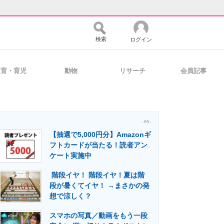
検索
ログイン
教育・育児
動物
リサーチ
会員記事
バイスの未来
好きが集まる 比べて選べる
- PR -
【抽選で5,000円分】Amazonギ
コミュニティ
マーケ×ITの今がよく分かる
フトカードが当たる！読者アン
ケート実施中
階段イヤ！ 階段イヤ！夏は階
・活用を支援
段が暑くてイヤ！ →まさかの発
想で涼しく？
スマホの写真／動画をもう一段