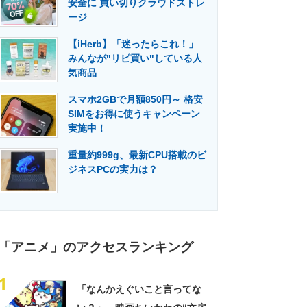
安全に 買い切りクラウドストレ
門メディア
建設×テクノロジーの最前線
ージ
【iHerb】「迷ったらこれ！」
みんなが"リピ買い"している人
気商品
スマホ2GBで月額850円～ 格安
SIMをお得に使うキャンペーン
実施中！
重量約999g、最新CPU搭載のビ
ジネスPCの実力は？
「アニメ」のアクセスランキング
1
「なんかえぐいこと言ってな