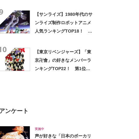
一」！【2023年最新投票結
9
果】
【サンライズ】1980年代のサ
ンライズ制作ロボットアニメ
人気ランキングTOP18！ 第
1位は「聖戦士ダンバイン」に
10
決定！【2021年最新投票結
【東京リベンジャーズ】「東
果】
京卍會」の好きなメンバーラ
ンキングTOP22！ 第1位は
「松野千冬」【2024年最新投
票結果】
アンケート
実施中
声が好きな「日本のボーカリ