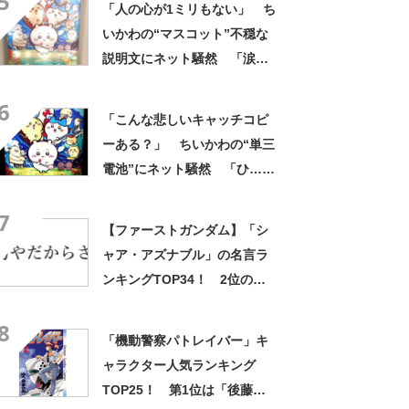
5
「人の心が1ミリもない」 ち
み隠さなくなってきたな」
いかわの“マスコット”不穏な
説明文にネット騒然 「涙し
か出ない」「HPが0になるわ
6
こんなん」「地獄か？」
「こんな悲しいキャッチコピ
ーある？」 ちいかわの“単三
電池”にネット騒然 「ひ…人
の心ない……」「闇の深いグ
7
ッズで震える」「いやあああ
【ファーストガンダム】「シ
あああああああ」
ャア・アズナブル」の名言ラ
ンキングTOP34！ 2位の
「坊やだからさ」を上回る1位
8
は？
「機動警察パトレイバー」キ
ャラクター人気ランキング
TOP25！ 第1位は「後藤喜