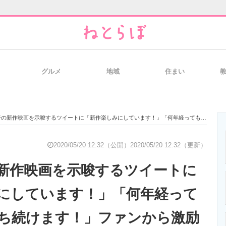
グルメ
地域
住まい
と未来を見通す
スマホと通信の最新トレンド
進化するPCとデ
作映画を示唆するツイートに「新作楽しみにしています！」「何年経っても楽しみに待ち続けます！」ファンから激励の声
のいまが分かる
企業ITのトレンドを詳説
経営リーダーの
2020/05/20 12:32（公開）
2020/05/20 12:32（更新）
新作映画を示唆するツイートに
T製品の総合サイト
IT製品の技術・比較・事例
製造業のIT導入
にしています！」「何年経って
ち続けます！」ファンから激励