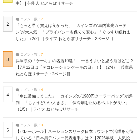
中】 | 芸能人 ねとらぼリサーチ
コメント数：
7
2
「もっと早く買えば良かった」 カインズの“車内遮光カーテ
ン”が大人気 「プライバシーも保てて安心」「ぐっすり眠れま
した」（2/2） | ライフ ねとらぼリサーチ：2ページ目
コメント数：
7
3
兵庫県の「ケーキ」の名店10選！ 一番うまいと思う店はどこ？
【7月12日は「デコレーションケーキの日」！】（2/4） | 兵庫県
ねとらぼリサーチ：2ページ目
コメント数：
4
4
「車に常備しました」 カインズの“1980円クーラーバッグ”が評
判 「ちょうどいい大きさ」「保冷剤を止めるベルトが良い」
（1/5） | ライフ ねとらぼリサーチ
コメント数：
3
5
【バレーボール】ネーションズリーグ日本ラウンドで活躍を期待
している「日本男子バレー代表選手」は？【2026年版・人気投