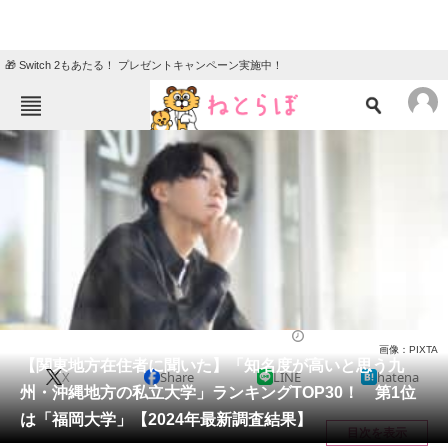
🎁 Switch 2もあたる！ プレゼントキャンペーン実施中！
ねとらぼメニュー
TOP
ニュース
エンタメ
クイズ
グルメ
地域
住まい
教育・育児
動物
リサーチ
九州・沖縄地方
2024/03/31 08:30（公開）
画像：PIXTA
会員記事
【関東地方在住者に聞いた】「知名度が高いと思う九
X
Share
LINE
hatena
州・沖縄地方の私立大学」ランキングTOP30！ 第1位
メディア
は「福岡大学」【2024年最新調査結果】
目次を表示
注目記事を集めた総合ページ