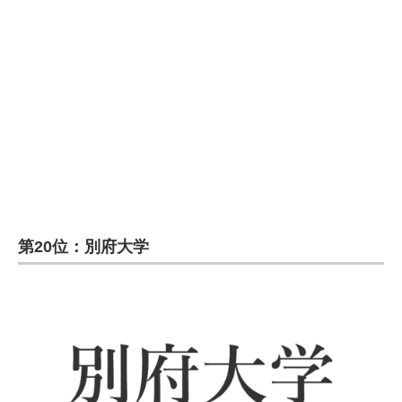
企業向けIT製品の総合サイト
IT製品の技術・比較・事例
製造業のIT導入・活用を支援
モノづくり技術者専門サイト
エレクトロニクス専門サイト
電子設計の基本と応用
第20位：別府大学
エネルギーの専門メディア
建設×テクノロジーの最前線
ちょっと気になるネットの話題