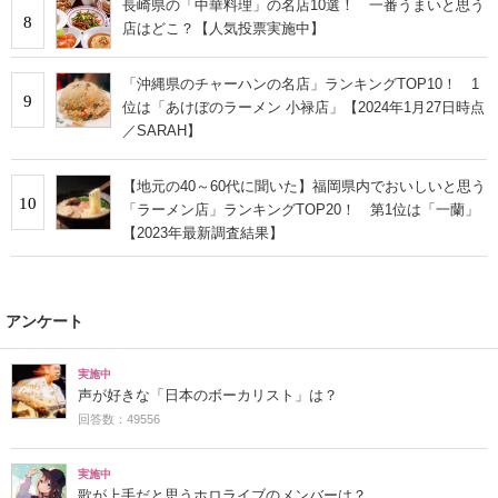
長崎県の「中華料理」の名店10選！ 一番うまいと思う
8
店はどこ？【人気投票実施中】
「沖縄県のチャーハンの名店」ランキングTOP10！ 1
9
位は「あけぼのラーメン 小禄店」【2024年1月27日時点
／SARAH】
【地元の40～60代に聞いた】福岡県内でおいしいと思う
10
「ラーメン店」ランキングTOP20！ 第1位は「一蘭」
【2023年最新調査結果】
アンケート
実施中
声が好きな「日本のボーカリスト」は？
回答数：49556
実施中
歌が上手だと思うホロライブのメンバーは？