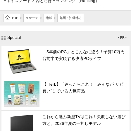
ボイスノート × ねとらぼ
ランキング（Ranking）
TOP
リサーチ
地域
九州・沖縄地方
>
>
>
Special
- PR -
「5年前のPC」とこんなに違う！予算10万円
台前半で実現する快適PCライフ
【iHerb】「迷ったらこれ！」みんなが"リピ
買い"している人気商品
これから選ぶ新型TVはこれ！失敗しない選び
方と、2026年夏の一押しモデル