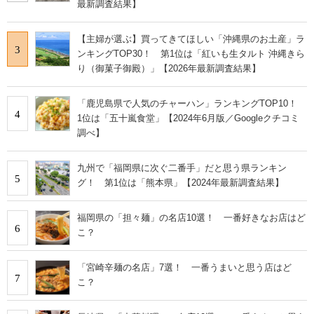
最新調査結果】
【主婦が選ぶ】買ってきてほしい「沖縄県のお土産」ラ
3
ンキングTOP30！ 第1位は「紅いも生タルト 沖縄きら
り（御菓子御殿）」【2026年最新調査結果】
「鹿児島県で人気のチャーハン」ランキングTOP10！
4
1位は「五十嵐食堂」【2024年6月版／Googleクチコミ
調べ】
九州で「福岡県に次ぐ二番手」だと思う県ランキン
5
グ！ 第1位は「熊本県」【2024年最新調査結果】
福岡県の「担々麺」の名店10選！ 一番好きなお店はど
6
こ？
「宮崎辛麺の名店」7選！ 一番うまいと思う店はど
7
こ？