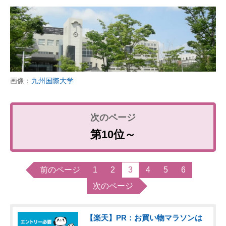
画像：
九州国際大学
第10位～
前のページ
1
2
3
4
5
6
次のページ
【楽天】PR：お買い物マラソンは