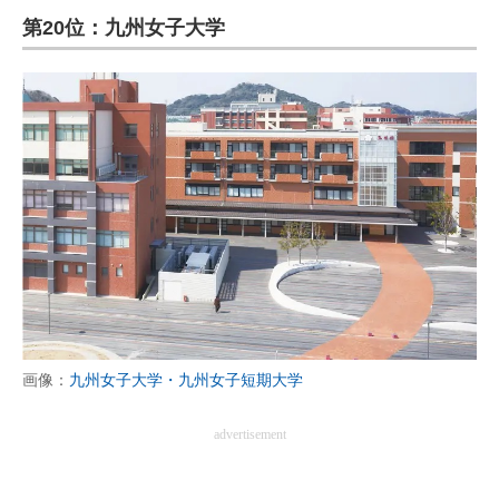
第20位：九州女子大学
ITの今と未来を見通す
スマホと通信の最新トレンド
進化するPCとデバイスの未来
好きが集まる 比べて選べる
ビジネスと働き方のヒント
AI活用のいまが分かる
企業ITのトレンドを詳説
画像：
九州女子大学・九州女子短期大学
経営リーダーのコミュニティ
マーケ×ITの今がよく分かる
advertisement
ITエンジニア向け専門サイト