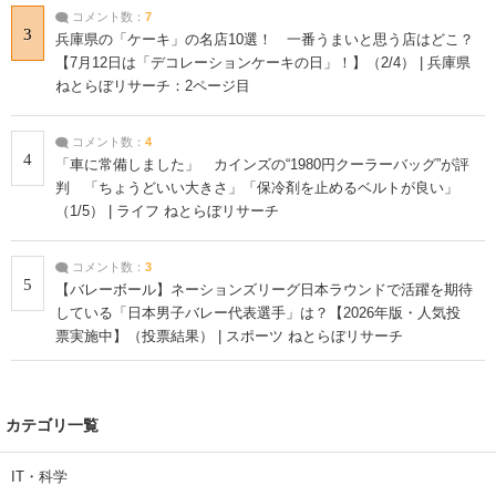
コメント数：
7
3
兵庫県の「ケーキ」の名店10選！ 一番うまいと思う店はどこ？
【7月12日は「デコレーションケーキの日」！】（2/4） | 兵庫県
ねとらぼリサーチ：2ページ目
コメント数：
4
4
「車に常備しました」 カインズの“1980円クーラーバッグ”が評
判 「ちょうどいい大きさ」「保冷剤を止めるベルトが良い」
（1/5） | ライフ ねとらぼリサーチ
コメント数：
3
5
【バレーボール】ネーションズリーグ日本ラウンドで活躍を期待
している「日本男子バレー代表選手」は？【2026年版・人気投
票実施中】（投票結果） | スポーツ ねとらぼリサーチ
カテゴリ一覧
IT・科学