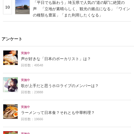
「平日でも賑わう」埼玉県で人気の“道の駅”に絶賛の
10
声 「立地が素晴らしく、観光の拠点になる」「ワイン
の種類も豊富」「また利用したくなる」
アンケート
実施中
声が好きな「日本のボーカリスト」は？
回答数：49548
実施中
歌が上手だと思うホロライブのメンバーは？
回答数：23888
実施中
ラーメンって日本食？それとも中華料理？
回答数：19666
実施中