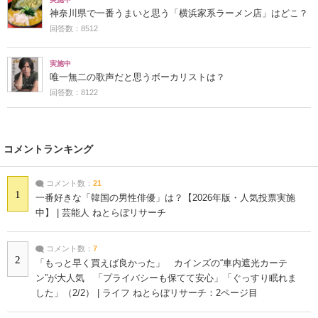
神奈川県で一番うまいと思う「横浜家系ラーメン店」はどこ？
回答数：8512
実施中
唯一無二の歌声だと思うボーカリストは？
回答数：8122
コメントランキング
コメント数：
21
1
一番好きな「韓国の男性俳優」は？【2026年版・人気投票実施
中】 | 芸能人 ねとらぼリサーチ
コメント数：
7
2
「もっと早く買えば良かった」 カインズの“車内遮光カーテ
ン”が大人気 「プライバシーも保てて安心」「ぐっすり眠れま
した」（2/2） | ライフ ねとらぼリサーチ：2ページ目