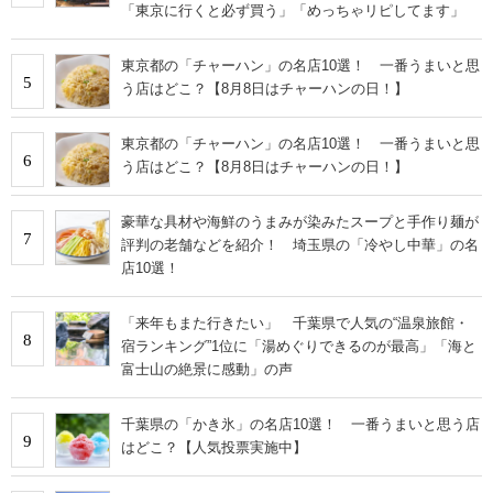
「東京に行くと必ず買う」「めっちゃリピしてます」
東京都の「チャーハン」の名店10選！ 一番うまいと思
5
う店はどこ？【8月8日はチャーハンの日！】
東京都の「チャーハン」の名店10選！ 一番うまいと思
6
う店はどこ？【8月8日はチャーハンの日！】
豪華な具材や海鮮のうまみが染みたスープと手作り麺が
7
評判の老舗などを紹介！ 埼玉県の「冷やし中華」の名
店10選！
「来年もまた行きたい」 千葉県で人気の“温泉旅館・
8
宿ランキング”1位に「湯めぐりできるのが最高」「海と
富士山の絶景に感動」の声
千葉県の「かき氷」の名店10選！ 一番うまいと思う店
9
はどこ？【人気投票実施中】