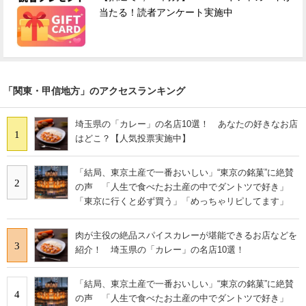
当たる！読者アンケート実施中
「関東・甲信地方」のアクセスランキング
埼玉県の「カレー」の名店10選！ あなたの好きなお店
1
はどこ？【人気投票実施中】
「結局、東京土産で一番おいしい」“東京の銘菓”に絶賛
2
の声 「人生で食べたお土産の中でダントツで好き」
「東京に行くと必ず買う」「めっちゃリピしてます」
肉が主役の絶品スパイスカレーが堪能できるお店などを
3
紹介！ 埼玉県の「カレー」の名店10選！
「結局、東京土産で一番おいしい」“東京の銘菓”に絶賛
4
の声 「人生で食べたお土産の中でダントツで好き」