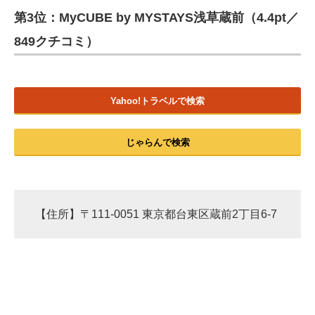
第3位：MyCUBE by MYSTAYS浅草蔵前（4.4pt／
ITの今と未来を見通す
849クチコミ）
スマホと通信の最新トレンド
進化するPCとデバイスの未来
Yahoo!トラベルで検索
好きが集まる 比べて選べる
じゃらんで検索
ビジネスと働き方のヒント
AI活用のいまが分かる
企業ITのトレンドを詳説
【住所】〒111-0051 東京都台東区蔵前2丁目6-7
経営リーダーのコミュニティ
マーケ×ITの今がよく分かる
ITエンジニア向け専門サイト