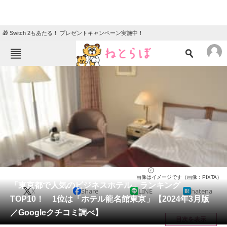
🎁 Switch 2もあたる！ プレゼントキャンペーン実施中！
ねとらぼメニュー
TOP
ニュース
エンタメ
クイズ
グルメ
地域
住まい
教育・育児
動物
リサーチ
東京都
2024/03/27 19:05（公開）
画像はイメージです（画像：PIXTA）
会員記事
「東京都で人気のビジネスホテル」ランキング
X
Share
LINE
hatena
TOP10！ 1位は「ホテル龍名館東京」【2024年3月版
メディア
／Googleクチコミ調べ】
目次を表示
注目記事を集めた総合ページ