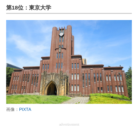
第18位：東京大学
ITの今と未来を見通す
スマホと通信の最新トレンド
進化するPCとデバイスの未来
好きが集まる 比べて選べる
ビジネスと働き方のヒント
AI活用のいまが分かる
企業ITのトレンドを詳説
経営リーダーのコミュニティ
画像：
PIXTA
マーケ×ITの今がよく分かる
advertisement
ITエンジニア向け専門サイト