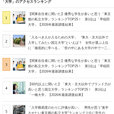
「大学」のアクセスランキング
【関東在住者に聞いた】優秀な学生が多いと思う「東京
1
都の私立大学」ランキングTOP25！ 第1位は「早稲田
大学」【2026年最新調査結果】
「入るべき人が入るための大学」 “東大・京大以外で
2
入学してみたい国立大学”といえば？ 女性が選ぶ上位
に「徹底的に学べる」「世の中にある大学の中で一二を
争うレベルの先端設備」の声
【関東在住者に聞いた】優秀な学生が多いと思う「東京
3
都の私立大学」ランキングTOP25！ 第1位は「早稲田
大学」【2026年最新調査結果】
【60代以上に聞いた】「東大・京大以外でブランド力が
4
高いと思う国立大学」ランキングTOP25！ 第1位は
「一橋大学」【2026年最新調査結果】
「入学難易度のわりに評価が高い」 男性が思う“進学
5
させたい東京都の私立大学”ランキング上位に学生の