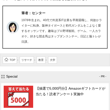
筆者：センター
1978年生まれ。40代で外資系IT企業を早期退職し、何故かラ
イターに転身。阪神タイガースと初代ガンダムをこよなく愛
するオッサンです。趣味はプロ野球観戦、ゲーム、一人カラ
オケ。好きな競走馬はタップダンスシチー。日記と脳トレが
日課。
TOP
リサーチ
教育
大学
>
>
>
Special
- PR -
【抽選で5,000円分】Amazonギフトカードが
当たる！読者アンケート実施中