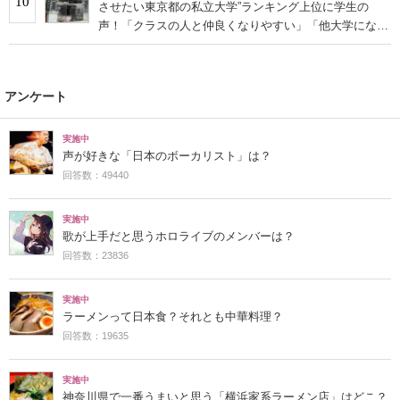
10
させたい東京都の私立大学”ランキング上位に学生の
声！「クラスの人と仲良くなりやすい」「他大学にない
学科も」
アンケート
実施中
声が好きな「日本のボーカリスト」は？
回答数：49440
実施中
歌が上手だと思うホロライブのメンバーは？
回答数：23836
実施中
ラーメンって日本食？それとも中華料理？
回答数：19635
実施中
神奈川県で一番うまいと思う「横浜家系ラーメン店」はどこ？