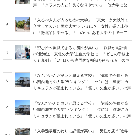
声！「クラスの人と仲良くなりやすい」「他大学にない
学科も」
「入るべき人が入るための大学」 “東大・京大以外で
6
入学してみたい国立大学”といえば？ 女性が選ぶ上位
に「徹底的に学べる」「世の中にある大学の中で一二を
争うレベルの先端設備」の声
「望む所へ就職できる可能性が高い」 就職が高評価
7
の“北海道・東北の大学”上位の学校に→「どこの学校よ
りも真剣」「1年目から専門的な知識を得られる」の声
「なんだかんだ良いと思える学校」 “講義の評価が高
8
い関西地方の大学”ランキング！ 上位には「緻密にカ
リキュラムが組まれている」「優しい先生が多い」の声
「なんだかんだ良いと思える学校」 “講義の評価が高
9
い関西地方の大学”ランキング！ 上位には「緻密にカ
リキュラムが組まれている」「優しい先生が多い」の声
「入学難易度のわりに評価が高い」 男性が思う“進学