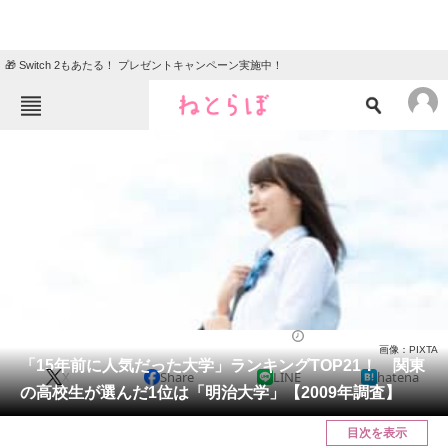
🎁 Switch 2もあたる！ プレゼントキャンペーン実施中！
ねとらぼメニュー
TOP
ニュース
エンタメ
クイズ
グルメ
地域
住まい
教育・育児
動物
リサーチ
大学
2024/03/29 12:40（公開）
画像：PIXTA
会員記事
「15年前に人気だった大学」ランキングTOP21！ 関東
X
Share
LINE
hatena
の高校生が選んだ1位は「明治大学」【2009年調査】
メディア
目次を表示
注目記事を集めた総合ページ