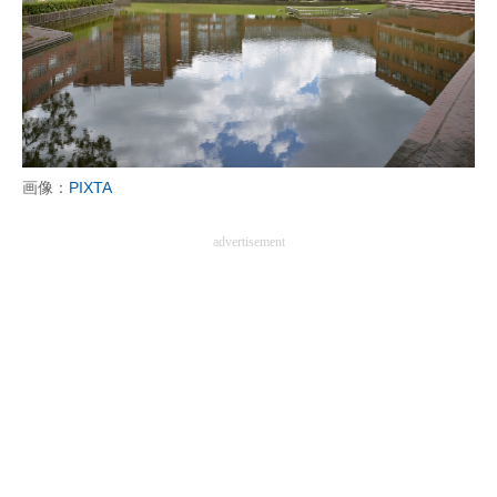
画像：
PIXTA
advertisement