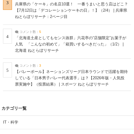
3
兵庫県の「ケーキ」の名店10選！ 一番うまいと思う店はどこ？
【7月12日は「デコレーションケーキの日」！】（2/4） | 兵庫県
ねとらぼリサーチ：2ページ目
コメント数：
5
4
「北海道土産としてもセンス抜群」六花亭の“店舗限定”お菓子が
人気 「こんなの初めて」「箱買いするべきだった」（1/2） |
北海道 ねとらぼリサーチ
コメント数：
3
5
【バレーボール】ネーションズリーグ日本ラウンドで活躍を期待
している「日本男子バレー代表選手」は？【2026年版・人気投
票実施中】（投票結果） | スポーツ ねとらぼリサーチ
カテゴリ一覧
IT・科学