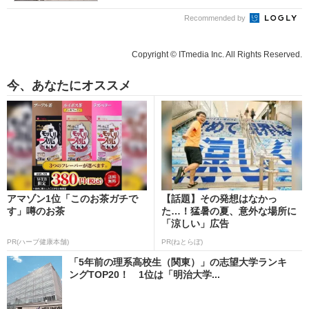
Recommended by
Copyright © ITmedia Inc. All Rights Reserved.
今、あなたにオススメ
アマゾン1位「このお茶ガチで
【話題】その発想はなかっ
す」噂のお茶
た…！猛暑の夏、意外な場所に
「涼しい」広告
PR(ハーブ健康本舗)
PR(ねとらぼ)
「5年前の理系高校生（関東）」の志望大学ランキ
ングTOP20！ 1位は「明治大学...