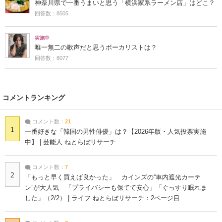
神奈川県で一番うまいと思う「横浜家系ラーメン店」はどこ？
回答数：8505
実施中
唯一無二の歌声だと思うボーカリストは？
回答数：8077
コメントランキング
コメント数：
21
1
一番好きな「韓国の男性俳優」は？【2026年版・人気投票実施
中】 | 芸能人 ねとらぼリサーチ
コメント数：
7
2
「もっと早く買えば良かった」 カインズの“車内遮光カーテ
ン”が大人気 「プライバシーも保てて安心」「ぐっすり眠れま
した」（2/2） | ライフ ねとらぼリサーチ：2ページ目