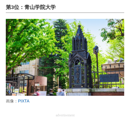
第3位：青山学院大学
ITの今と未来を見通す
スマホと通信の最新トレンド
進化するPCとデバイスの未来
好きが集まる 比べて選べる
ビジネスと働き方のヒント
AI活用のいまが分かる
企業ITのトレンドを詳説
経営リーダーのコミュニティ
画像：
PIXTA
マーケ×ITの今がよく分かる
advertisement
ITエンジニア向け専門サイト