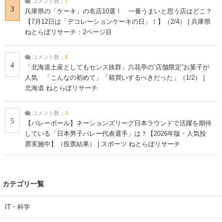
コメント数：
7
3
兵庫県の「ケーキ」の名店10選！ 一番うまいと思う店はどこ？
【7月12日は「デコレーションケーキの日」！】（2/4） | 兵庫県
ねとらぼリサーチ：2ページ目
コメント数：
5
4
「北海道土産としてもセンス抜群」六花亭の“店舗限定”お菓子が
人気 「こんなの初めて」「箱買いするべきだった」（1/2） |
北海道 ねとらぼリサーチ
コメント数：
3
5
【バレーボール】ネーションズリーグ日本ラウンドで活躍を期待
している「日本男子バレー代表選手」は？【2026年版・人気投
票実施中】（投票結果） | スポーツ ねとらぼリサーチ
カテゴリ一覧
IT・科学