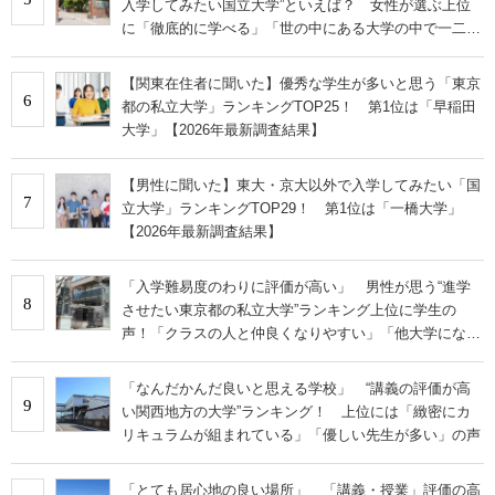
入学してみたい国立大学”といえば？ 女性が選ぶ上位
に「徹底的に学べる」「世の中にある大学の中で一二を
争うレベルの先端設備」の声
【関東在住者に聞いた】優秀な学生が多いと思う「東京
6
都の私立大学」ランキングTOP25！ 第1位は「早稲田
大学」【2026年最新調査結果】
【男性に聞いた】東大・京大以外で入学してみたい「国
7
立大学」ランキングTOP29！ 第1位は「一橋大学」
【2026年最新調査結果】
「入学難易度のわりに評価が高い」 男性が思う“進学
8
させたい東京都の私立大学”ランキング上位に学生の
声！「クラスの人と仲良くなりやすい」「他大学にない
学科も」
「なんだかんだ良いと思える学校」 “講義の評価が高
9
い関西地方の大学”ランキング！ 上位には「緻密にカ
リキュラムが組まれている」「優しい先生が多い」の声
「とても居心地の良い場所」 「講義・授業」評価の高