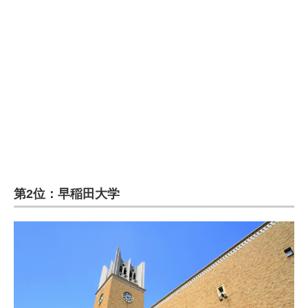
企業向けIT製品の総合サイト
IT製品の技術・比較・事例
製造業のIT導入・活用を支援
モノづくり技術者専門サイト
エレクトロニクス専門サイト
電子設計の基本と応用
第2位：早稲田大学
エネルギーの専門メディア
建設×テクノロジーの最前線
ちょっと気になるネットの話題