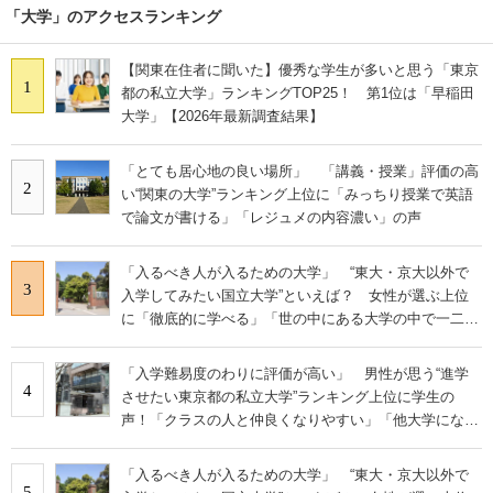
「大学」のアクセスランキング
【関東在住者に聞いた】優秀な学生が多いと思う「東京
1
都の私立大学」ランキングTOP25！ 第1位は「早稲田
大学」【2026年最新調査結果】
「とても居心地の良い場所」 「講義・授業」評価の高
2
い“関東の大学”ランキング上位に「みっちり授業で英語
で論文が書ける」「レジュメの内容濃い」の声
「入るべき人が入るための大学」 “東大・京大以外で
3
入学してみたい国立大学”といえば？ 女性が選ぶ上位
に「徹底的に学べる」「世の中にある大学の中で一二を
争うレベルの先端設備」の声
「入学難易度のわりに評価が高い」 男性が思う“進学
4
させたい東京都の私立大学”ランキング上位に学生の
声！「クラスの人と仲良くなりやすい」「他大学にない
学科も」
「入るべき人が入るための大学」 “東大・京大以外で
5