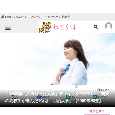
🎁 Switch 2もあたる！ プレゼントキャンペーン実施中！
ねとらぼメニュー
TOP
ニュース
エンタメ
クイズ
グルメ
地域
住まい
教育・育児
動物
リサーチ
大学
2024/03/29 12:40（公開）
画像：PIXTA
会員記事
「15年前に人気だった大学」ランキングTOP21！ 関東
X
Share
LINE
hatena
の高校生が選んだ1位は「明治大学」【2009年調査】
メディア
目次を表示
注目記事を集めた総合ページ