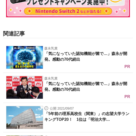
関連記事
森永乳業
「気になっていた認知機能が菌で…」森永が開
発。感動の70代続出
PR
森永乳業
「気になっていた認知機能が菌で…」森永が開
発。感動の70代続出
PR
公開 2021/09/07
「5年前の理系高校生（関東）」の志望大学ラン
キングTOP20！ 1位は「明治大学...