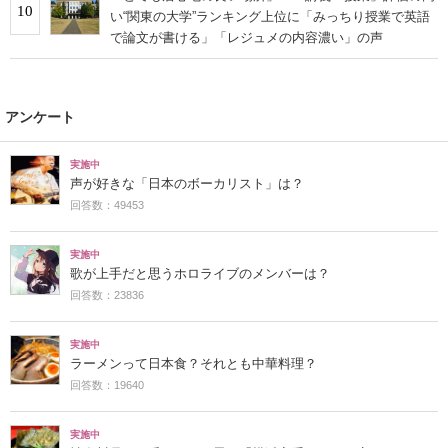
10
い“関東の大学”ランキング上位に「みっちり授業で英語
で論文が書ける」「レジュメの内容濃い」の声
アンケート
実施中
声が好きな「日本のボーカリスト」は？
回答数：49453
実施中
歌が上手だと思うホロライブのメンバーは？
回答数：23836
実施中
ラーメンって日本食？それとも中華料理？
回答数：19640
実施中