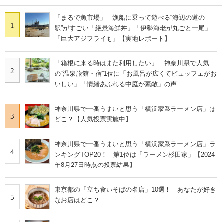
「まるで魚市場」 漁船に乗って遊べる“海辺の道の
1
駅”がすごい「絶景海鮮丼」「伊勢海老が丸ごと一尾」
「巨大アジフライも」【実地レポート】
「箱根に来る時はまた利用したい」 神奈川県で人気
2
の“温泉旅館・宿”1位に「お風呂が広くてビュッフェがお
いしい」「情緒あふれる中庭が素敵」の声
神奈川県で一番うまいと思う「横浜家系ラーメン店」は
3
どこ？【人気投票実施中】
神奈川県で一番うまいと思う「横浜家系ラーメン店」ラ
4
ンキングTOP20！ 第1位は「ラーメン杉田家」【2024
年8月27日時点の投票結果】
東京都の「立ち食いそばの名店」10選！ あなたが好き
5
なお店はどこ？