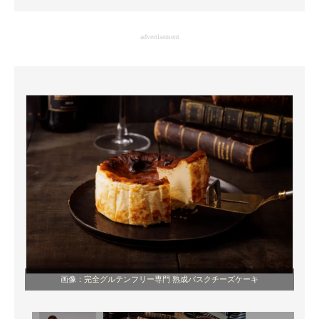
企業向けIT製品の総合サイト
advertisement
IT製品の技術・比較・事例
製造業のIT導入・活用を支援
モノづくり技術者専門サイト
エレクトロニクス専門サイト
電子設計の基本と応用
エネルギーの専門メディア
建設×テクノロジーの最前線
ちょっと気になるネットの話題
画像：
完全グルテンフリー専門 熟成バスクチーズケーキ