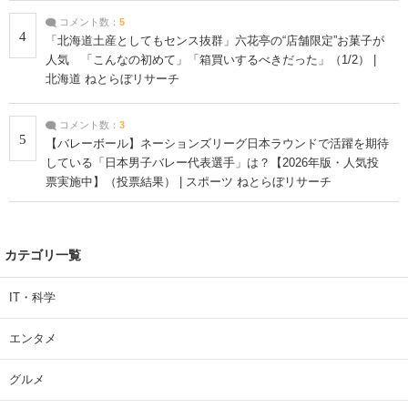
コメント数：
5
4
「北海道土産としてもセンス抜群」六花亭の“店舗限定”お菓子が
人気 「こんなの初めて」「箱買いするべきだった」（1/2） |
北海道 ねとらぼリサーチ
コメント数：
3
5
【バレーボール】ネーションズリーグ日本ラウンドで活躍を期待
している「日本男子バレー代表選手」は？【2026年版・人気投
票実施中】（投票結果） | スポーツ ねとらぼリサーチ
カテゴリ一覧
IT・科学
エンタメ
グルメ