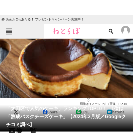
🎁 Switch 2もあたる！ プレゼントキャンペーン実施中！
ねとらぼメニュー
TOP
ニュース
エンタメ
クイズ
グルメ
地域
住まい
教育・育児
動物
リサーチ
東京都
2024/03/30 22:10（公開）
画像はイメージです（画像：PIXTA）
会員記事
「大田区で人気のケーキ」ランキングTOP10！ 1位は
X
Share
LINE
hatena
「熟成バスクチーズケーキ」【2024年3月版／Googleク
メディア
チコミ調べ】
画像一覧
注目記事を集めた総合ページ