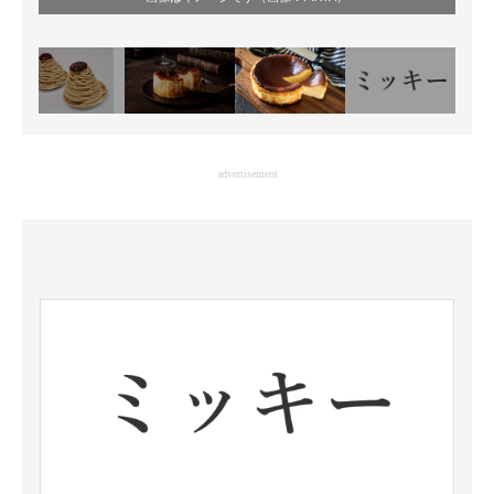
advertisement