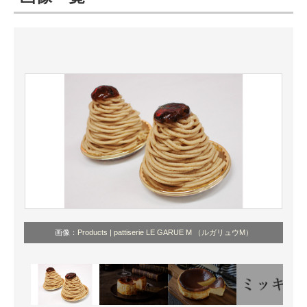
ITの今と未来を見通す
スマホと通信の最新トレンド
進化するPCとデバイスの未来
好きが集まる 比べて選べる
ビジネスと働き方のヒント
AI活用のいまが分かる
企業ITのトレンドを詳説
画像：
Products | pattiserie LE GARUE M （ルガリュウM）
経営リーダーのコミュニティ
マーケ×ITの今がよく分かる
ITエンジニア向け専門サイト