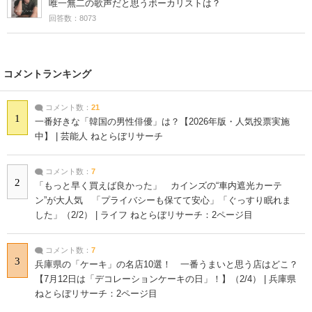
唯一無二の歌声だと思うボーカリストは？
回答数：8073
コメントランキング
コメント数：
21
1
一番好きな「韓国の男性俳優」は？【2026年版・人気投票実施
中】 | 芸能人 ねとらぼリサーチ
コメント数：
7
2
「もっと早く買えば良かった」 カインズの“車内遮光カーテ
ン”が大人気 「プライバシーも保てて安心」「ぐっすり眠れま
した」（2/2） | ライフ ねとらぼリサーチ：2ページ目
コメント数：
7
3
兵庫県の「ケーキ」の名店10選！ 一番うまいと思う店はどこ？
【7月12日は「デコレーションケーキの日」！】（2/4） | 兵庫県
ねとらぼリサーチ：2ページ目