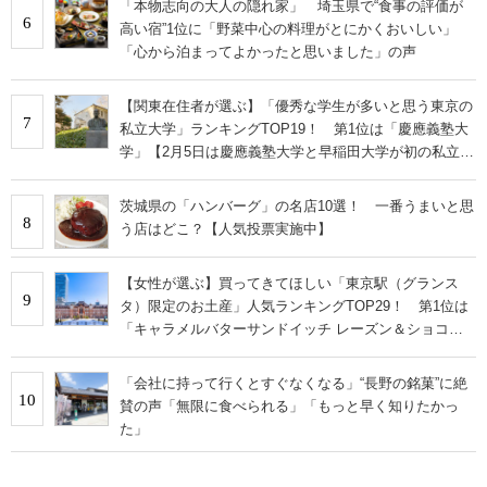
「本物志向の大人の隠れ家」 埼玉県で“食事の評価が
6
高い宿”1位に「野菜中心の料理がとにかくおいしい」
「心から泊まってよかったと思いました」の声
【関東在住者が選ぶ】「優秀な学生が多いと思う東京の
7
私立大学」ランキングTOP19！ 第1位は「慶應義塾大
学」【2月5日は慶應義塾大学と早稲田大学が初の私立大
学として認可された日】
茨城県の「ハンバーグ」の名店10選！ 一番うまいと思
8
う店はどこ？【人気投票実施中】
【女性が選ぶ】買ってきてほしい「東京駅（グランス
9
タ）限定のお土産」人気ランキングTOP29！ 第1位は
「キャラメルバターサンドイッチ レーズン＆ショコラ
アプリコット」【2026年最新調査結果】
「会社に持って行くとすぐなくなる」“長野の銘菓”に絶
10
賛の声「無限に食べられる」「もっと早く知りたかっ
た」