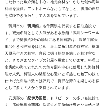
こだわった魚介類を中心に地元食材を生かした創作海味
料理を提供。アットホームなおもてなしと、勝浦の自然
を満喫できる宿として人気を集めています。
鴨川市の「
鴨川館
」も千葉県を代表する宿泊施設で
す。観光名所として人気がある水族館「鴨川シーワール
ド」まで徒歩約3分の場所にある同施設は、温泉半露天
風呂付き和洋室をはじめ、最上階角部屋の特福室、檜露
天風呂付きの和室、窓辺に掘り炬燵を施した和洋室な
ど、さまざまなタイプの部屋を用意しています。料理は
南房総の海でとれた旬の魚介類を中心に使用した海鮮料
理が人気。料理人の繊細な心遣いと卓越した包丁の技で
仕上げた料理の数々は評判で、贅沢な滞在を楽しめる宿
として多くの人から支持されています。
安房郡の「
紀伊乃国屋
」もリピーターの多い名旅館で
す。房総半島南西部に位置する同旅館は豊かな自然と温