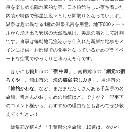
泉を楽しめる隠れ家的な宿。日本旅館らしい落ち着いた
内装が特徴で部屋は広々とした間取りとなっています。
温泉は趣の異なる4種の温泉風呂を用意。地下600メート
ルから湧き出る安房の天然温泉は、美肌の湯として評判
です。食事は毎朝地元漁港から仕入れた新鮮な地魚をメ
インに提供。お部屋での食事となっているためプライベ
ートな空間でゆっくりと味わえそうです。
ほかにも鴨川市の「
宿 中屋
」、南房総市の「
網元の宿
ろくや
」、館山市の「
海の湯宿 花しぶき
」、君津市の
「
旅館かわな
」など、まだまだたくさんある千葉県の名
旅館。皆さんのおすすめの旅館はどこですか？ 記事下
のコメント欄から、おすすめの理由なども含めてぜひ教
えてください！
編集部が選んだ「千葉県の名旅館」10選は、次のペー