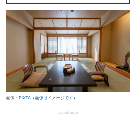
企業向けIT製品の総合サイト
IT製品の技術・比較・事例
製造業のIT導入・活用を支援
モノづくり技術者専門サイト
エレクトロニクス専門サイト
電子設計の基本と応用
エネルギーの専門メディア
画像：
PIXTA（画像はイメージです）
建設×テクノロジーの最前線
ちょっと気になるネットの話題
advertisement