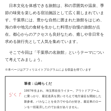
日本文化を体感できる旅館は、和の雰囲気や温泉、季
ITの今と未来を見通す
節の味覚を楽しめる宿泊施設として広く親しまれていま
す。千葉県には、豊かな自然に囲まれた旅館をはじめ、
スマホと通信の最新トレンド
海の幸や地元の食材を生かした料理が自慢の旅館が点
進化するPCとデバイスの未来
在。都心からのアクセスも良好なため、癒しや非日常を
求める旅行先として人気を集めています。
好きが集まる 比べて選べる
そこで今回は「千葉県の名旅館」というテーマについ
ビジネスと働き方のヒント
て考えてみましょう。
AI活用のいまが分かる
※本ページはアフィリエイトプログラムによる収益を得ています
企業ITのトレンドを詳説
筆者：山崎らくだ
経営リーダーのコミュニティ
1997年生まれ、埼玉県在住ライター。アウトドアブーム
マーケ×ITの今がよく分かる
に乗っかり、最近道具を買いそろえて地方遠征を開始した
新参者。バカなことを全力でやるのが好き。最近車のロー
ITエンジニア向け専門サイト
ンを一括返済したのでお金がありません。