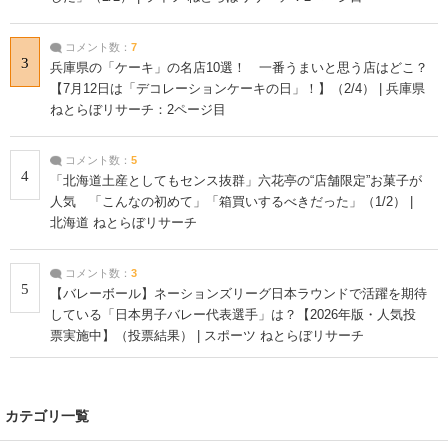
コメント数：
7
3
兵庫県の「ケーキ」の名店10選！ 一番うまいと思う店はどこ？
【7月12日は「デコレーションケーキの日」！】（2/4） | 兵庫県
ねとらぼリサーチ：2ページ目
コメント数：
5
4
「北海道土産としてもセンス抜群」六花亭の“店舗限定”お菓子が
人気 「こんなの初めて」「箱買いするべきだった」（1/2） |
北海道 ねとらぼリサーチ
コメント数：
3
5
【バレーボール】ネーションズリーグ日本ラウンドで活躍を期待
している「日本男子バレー代表選手」は？【2026年版・人気投
票実施中】（投票結果） | スポーツ ねとらぼリサーチ
カテゴリ一覧