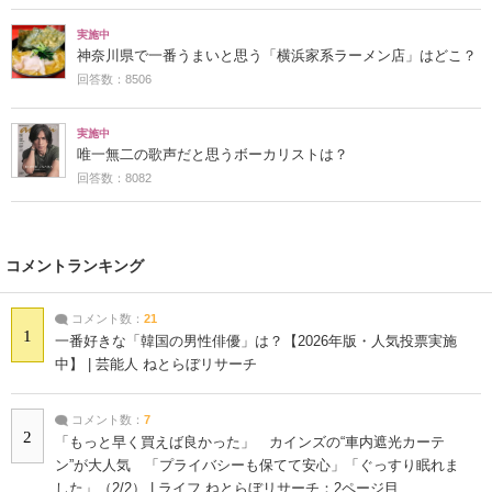
実施中
神奈川県で一番うまいと思う「横浜家系ラーメン店」はどこ？
回答数：8506
実施中
唯一無二の歌声だと思うボーカリストは？
回答数：8082
コメントランキング
コメント数：
21
1
一番好きな「韓国の男性俳優」は？【2026年版・人気投票実施
中】 | 芸能人 ねとらぼリサーチ
コメント数：
7
2
「もっと早く買えば良かった」 カインズの“車内遮光カーテ
ン”が大人気 「プライバシーも保てて安心」「ぐっすり眠れま
した」（2/2） | ライフ ねとらぼリサーチ：2ページ目