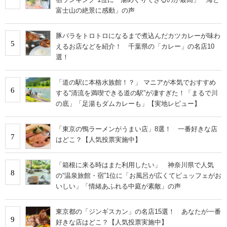
富士山の絶景に感動」の声
豚バラをトロトロになるまで煮込んだカツカレーが味わ
5
えるお店などを紹介！ 千葉県の「カレー」の名店10
選！
「道の駅に本格水族館！？」 マニアが本気でおすすめ
6
する“清流を満喫できる道の駅”が凄すぎた！「まるで川
の底」「足湯もダムカレーも」【実地レビュー】
「東京の鴨ラーメンがうまい店」8選！ 一番好きな店
7
はどこ？【人気投票実施中】
「箱根に来る時はまた利用したい」 神奈川県で人気
8
の“温泉旅館・宿”1位に「お風呂が広くてビュッフェがお
いしい」「情緒あふれる中庭が素敵」の声
東京都の「ジンギスカン」の名店15選！ あなたが一番
9
好きな店はどこ？【人気投票実施中】