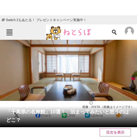
🎁 Switch 2もあたる！ プレゼントキャンペーン実施中！
ねとらぼメニュー
TOP
ニュース
エンタメ
クイズ
グルメ
地域
住まい
教育・育児
動物
リサーチ
千葉県
2024/12/27 20:15（公開）
画像：PIXTA（画像はイメージです）
会員記事
「千葉県の名旅館」10選！ 泊まってみたいと思うのは
X
Share
LINE
hatena
0
どこ？
メディア
目次を表示
注目記事を集めた総合ページ