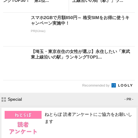
ングTOP30！ 第1位...
上線沿いの街（駅）」ラ...
スマホ2GBで月額850円～ 格安SIMをお得に使うキ
ャンペーン実施中！
PR(IIJmio)
【埼玉・東京在住の女性が選ぶ】永住したい「東武
東上線沿いの駅」ランキングTOP1...
Recommended by
Special
- PR -
ねとらぼ 読者アンケートにご協力をお願いし
ます