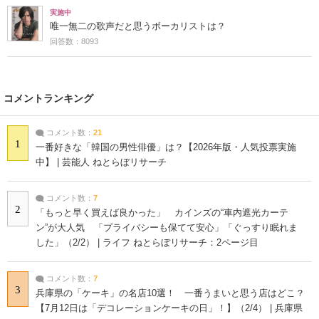
実施中
唯一無二の歌声だと思うボーカリストは？
回答数：8093
コメントランキング
コメント数：
21
1
一番好きな「韓国の男性俳優」は？【2026年版・人気投票実施
中】 | 芸能人 ねとらぼリサーチ
コメント数：
7
2
「もっと早く買えば良かった」 カインズの“車内遮光カーテ
ン”が大人気 「プライバシーも保てて安心」「ぐっすり眠れま
した」（2/2） | ライフ ねとらぼリサーチ：2ページ目
コメント数：
7
3
兵庫県の「ケーキ」の名店10選！ 一番うまいと思う店はどこ？
【7月12日は「デコレーションケーキの日」！】（2/4） | 兵庫県