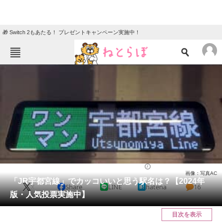
🎁 Switch 2もあたる！ プレゼントキャンペーン実施中！
ねとらぼメニュー
TOP
ニュース
エンタメ
クイズ
グルメ
地域
住まい
教育・育児
動物
リサーチ
関東・甲信地方
2024/04/04 20:35（公開）
画像：写真AC
会員記事
「JR宇都宮線」でカッコいいと思う駅名は？【2024年
X
Share
LINE
hatena
16
版・人気投票実施中】
メディア
目次を表示
注目記事を集めた総合ページ