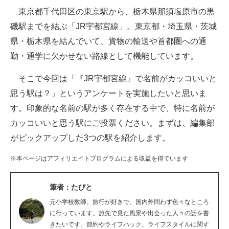
東京都千代田区の東京駅から、栃木県那須塩原市の黒
ITの今と未来を見通す
磯駅までを結ぶ「JR宇都宮線」。東京都・埼玉県・茨城
県・栃木県を結んでいて、貨物の輸送や首都圏への通
スマホと通信の最新トレンド
勤・通学に欠かせない路線として機能しています。
進化するPCとデバイスの未来
そこで今回は「『JR宇都宮線』で名前がカッコいいと
好きが集まる 比べて選べる
思う駅は？」というアンケートを実施したいと思いま
す。印象的な名前の駅が多く存在する中で、特に名前が
ビジネスと働き方のヒント
カッコいいと思う駅にご投票ください。まずは、編集部
AI活用のいまが分かる
がピックアップした3つの駅を紹介します。
企業ITのトレンドを詳説
※本ページはアフィリエイトプログラムによる収益を得ています
経営リーダーのコミュニティ
筆者：たびと
マーケ×ITの今がよく分かる
元小学校教師。旅行が好きで、国内外問わず色々なところ
に行っています。旅先で見た風景や出会った人々の話を書
ITエンジニア向け専門サイト
きたいです。節約やライフハック、ライフスタイルに関す