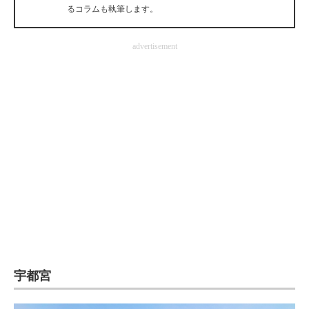
るコラムも執筆します。
企業向けIT製品の総合サイト
IT製品の技術・比較・事例
advertisement
製造業のIT導入・活用を支援
モノづくり技術者専門サイト
エレクトロニクス専門サイト
電子設計の基本と応用
エネルギーの専門メディア
建設×テクノロジーの最前線
ちょっと気になるネットの話題
宇都宮