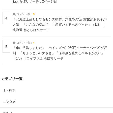
ねとらぼリサーチ：2ページ目
コメント数：
5
4
「北海道土産としてもセンス抜群」六花亭の“店舗限定”お菓子が
人気 「こんなの初めて」「箱買いするべきだった」（1/2） |
北海道 ねとらぼリサーチ
コメント数：
4
5
「車に常備しました」 カインズの“1980円クーラーバッグ”が評
判 「ちょうどいい大きさ」「保冷剤を止めるベルトが良い」
（1/5） | ライフ ねとらぼリサーチ
カテゴリ一覧
IT・科学
エンタメ