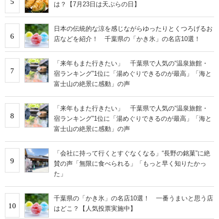
5
は？【7月23日は天ぷらの日】
日本の伝統的な涼を感じながらゆったりとくつろげるお
6
店などを紹介！ 千葉県の「かき氷」の名店10選！
「来年もまた行きたい」 千葉県で人気の“温泉旅館・
7
宿ランキング”1位に「湯めぐりできるのが最高」「海と
富士山の絶景に感動」の声
「来年もまた行きたい」 千葉県で人気の“温泉旅館・
8
宿ランキング”1位に「湯めぐりできるのが最高」「海と
富士山の絶景に感動」の声
「会社に持って行くとすぐなくなる」“長野の銘菓”に絶
9
賛の声「無限に食べられる」「もっと早く知りたかっ
た」
千葉県の「かき氷」の名店10選！ 一番うまいと思う店
10
はどこ？【人気投票実施中】