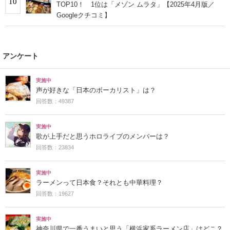
10
TOP10！ 1位は「メゾン ムラタ」【2025年4月版／
Googleクチコミ】
アンケート
実施中
声が好きな「日本のボーカリスト」は？
回答数：49387
実施中
歌が上手だと思うホロライブのメンバーは？
回答数：23834
実施中
ラーメンって日本食？それとも中華料理？
回答数：19627
実施中
神奈川県で一番うまいと思う「横浜家系ラーメン店」はどこ？