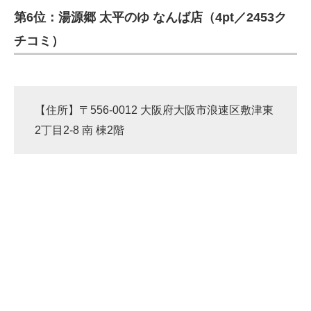
第6位：湯源郷 太平のゆ なんば店（4pt／2453ク
ITの今と未来を見通す
チコミ）
スマホと通信の最新トレンド
進化するPCとデバイスの未来
【住所】〒556-0012 大阪府大阪市浪速区敷津東
好きが集まる 比べて選べる
2丁目2-8 南 棟2階
ビジネスと働き方のヒント
AI活用のいまが分かる
企業ITのトレンドを詳説
経営リーダーのコミュニティ
マーケ×ITの今がよく分かる
ITエンジニア向け専門サイト