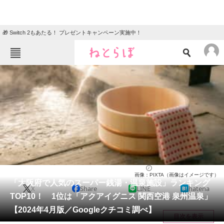
🎁 Switch 2もあたる！ プレゼントキャンペーン実施中！
ねとらぼメニュー
TOP
ニュース
エンタメ
クイズ
グルメ
地域
住まい
教育・育児
動物
リサーチ
大阪府
2024/04/06 07:00（公開）
画像：PIXTA（画像はイメージです）
会員記事
「大阪府で人気のスーパー銭湯・温泉施設」ランキング
X
Share
LINE
hatena
TOP10！ 1位は「アクアイグニス 関西空港 泉州温泉」
メディア
【2024年4月版／Googleクチコミ調べ】
目次を表示
注目記事を集めた総合ページ