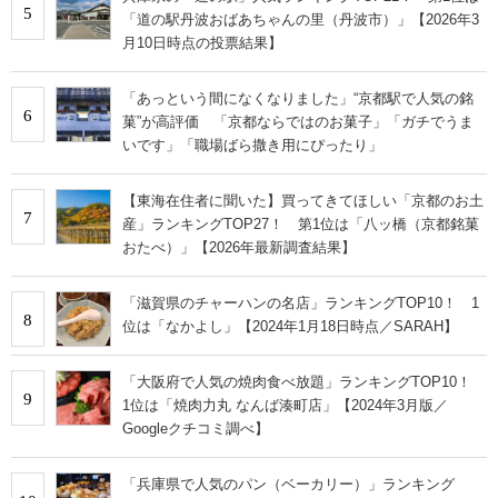
5
「道の駅丹波おばあちゃんの里（丹波市）」【2026年3
月10日時点の投票結果】
「あっという間になくなりました」“京都駅で人気の銘
6
菓”が高評価 「京都ならではのお菓子」「ガチでうま
いです」「職場ばら撒き用にぴったり」
【東海在住者に聞いた】買ってきてほしい「京都のお土
7
産」ランキングTOP27！ 第1位は「八ッ橋（京都銘菓
おたべ）」【2026年最新調査結果】
「滋賀県のチャーハンの名店」ランキングTOP10！ 1
8
位は「なかよし」【2024年1月18日時点／SARAH】
「大阪府で人気の焼肉食べ放題」ランキングTOP10！
9
1位は「焼肉力丸 なんば湊町店」【2024年3月版／
Googleクチコミ調べ】
「兵庫県で人気のパン（ベーカリー）」ランキング