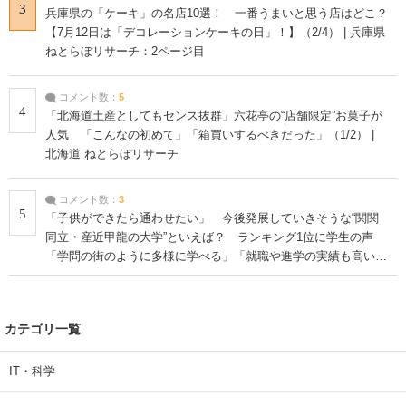
3
兵庫県の「ケーキ」の名店10選！ 一番うまいと思う店はどこ？
【7月12日は「デコレーションケーキの日」！】（2/4） | 兵庫県
ねとらぼリサーチ：2ページ目
コメント数：
5
4
「北海道土産としてもセンス抜群」六花亭の“店舗限定”お菓子が
人気 「こんなの初めて」「箱買いするべきだった」（1/2） |
北海道 ねとらぼリサーチ
コメント数：
3
5
「子供ができたら通わせたい」 今後発展していきそうな“関関
同立・産近甲龍の大学”といえば？ ランキング1位に学生の声
「学問の街のように多様に学べる」「就職や進学の実績も高い」
| 大学 ねとらぼリサーチ
カテゴリ一覧
IT・科学