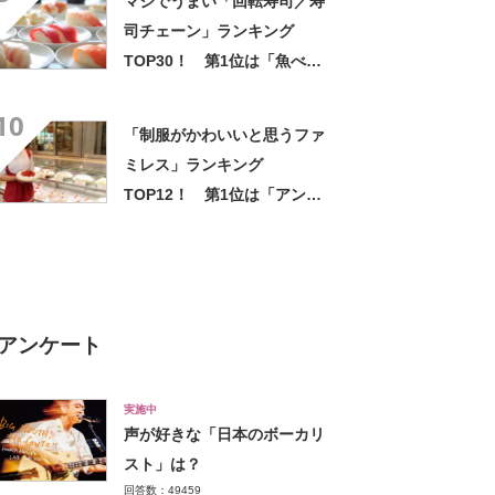
マジでうまい「回転寿司／寿
司チェーン」ランキング
TOP30！ 第1位は「魚べ
い」【9月9日は手巻き寿司の
10
日】
「制服がかわいいと思うファ
ミレス」ランキング
TOP12！ 第1位は「アンナ
ミラーズ」に決定！【2021年
投票結果】
アンケート
実施中
声が好きな「日本のボーカリ
スト」は？
回答数：49459