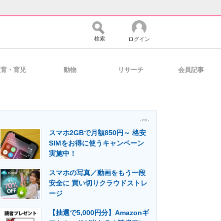
検索
ログイン
教育・育児
動物
リサーチ
会員記事
バイスの未来
好きが集まる 比べて選べる
- PR -
スマホ2GBで月額850円～ 格安
コミュニティ
マーケ×ITの今がよく分かる
SIMをお得に使うキャンペーン
実施中！
スマホの写真／動画をもう一段
・活用を支援
安全に 買い切りクラウドストレ
ージ
【抽選で5,000円分】Amazonギ