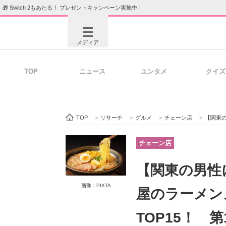
🎁 Switch 2もあたる！ プレゼントキャンペーン実施中！
メディア
TOP
ニュース
エンタメ
クイズ
注目記事を集めた総合ページ
ITの今
TOP
>
リサーチ
>
グルメ
>
チェーン店
>
【関東の男性に
ビジネスと働き方のヒント
AI活用
チェーン店
【関東の男性
ITエンジニア向け専門サイト
企業向けI
画像：PIXTA
屋のラーメン
TOP15！ 