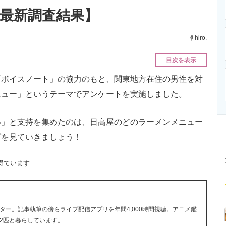
ニクス専門サイト
電子設計の基本と応用
エネルギーの専
年最新調査結果】
hiro.
目次を表示
ボイスノート」の協力のもと、関東地方在住の男性を対
ニュー」というテーマでアンケートを実施しました。
」と支持を集めたのは、日高屋のどのラーメンメニュー
グを見ていきましょう！
得ています
ー。記事執筆の傍らライブ配信アプリを年間4,000時間視聴。アニメ鑑
2匹と暮らしています。