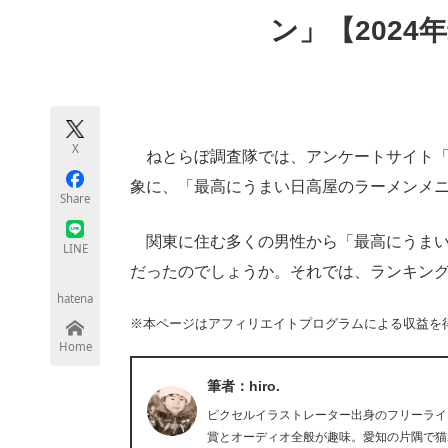
モノづくり技術者専門サイト
エレクトロ
ン」【2024
ちょっと気になるネットの話題
X
ねとらぼ調査隊では、アンケートサイト「
象に、「最高にうまい日高屋のラーメンメ
Share
関東に住む多くの男性から「最高にうまい
LINE
だったのでしょうか。それでは、ランキン
hatena
※本ページはアフィリエイトプログラムによる収益を
Home
筆者：hiro.
ピクセルイラストレーター出身のフリーライタ
賞とオーディオ全般が趣味。愛知の片隅で猫