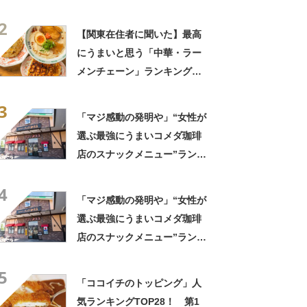
TOP23！ 第1位は「一風
2
堂」【2026年最新調査結果】
【関東在住者に聞いた】最高
にうまいと思う「中華・ラー
メンチェーン」ランキング
TOP23！ 第1位は「一風
3
堂」【2026年最新調査結果】
「マジ感動の発明や」“女性が
選ぶ最強にうまいコメダ珈琲
店のスナックメニュー”ランキ
ング！ 1位には「なんで2枚
4
あるんですか……？」「もは
「マジ感動の発明や」“女性が
や食べるのが1つの趣味」の声
選ぶ最強にうまいコメダ珈琲
店のスナックメニュー”ランキ
ング！ 1位には「なんで2枚
5
あるんですか……？」「もは
「ココイチのトッピング」人
や食べるのが1つの趣味」の声
気ランキングTOP28！ 第1