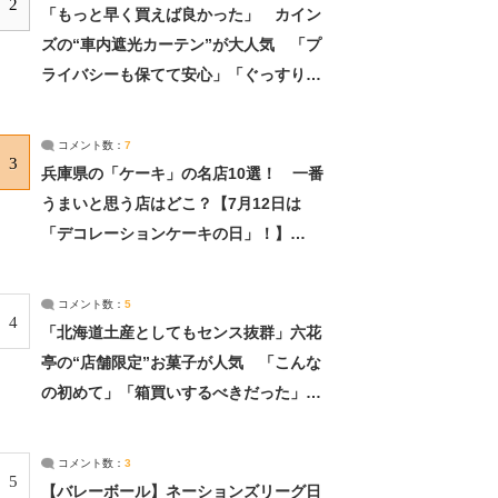
2
「もっと早く買えば良かった」 カイン
ズの“車内遮光カーテン”が大人気 「プ
ライバシーも保てて安心」「ぐっすり眠
れました」（2/2） | ライフ ねとらぼリ
サーチ：2ページ目
コメント数：
7
3
兵庫県の「ケーキ」の名店10選！ 一番
うまいと思う店はどこ？【7月12日は
「デコレーションケーキの日」！】
（2/4） | 兵庫県 ねとらぼリサーチ：2ペ
ージ目
コメント数：
5
4
「北海道土産としてもセンス抜群」六花
亭の“店舗限定”お菓子が人気 「こんな
の初めて」「箱買いするべきだった」
（1/2） | 北海道 ねとらぼリサーチ
コメント数：
3
5
【バレーボール】ネーションズリーグ日