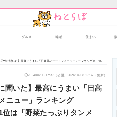
グルメ
地域
住まい
と未来を見通す
スマホと通信の最新トレンド
進化するPCとデ
聞いた】最高にうまい「日高屋のラーメンメニュー」ランキングTOP15！ 第1位は「野菜たっぷりタンメン」【2024年最新調査結果】
のいまが分かる
企業ITのトレンドを詳説
経営リーダーの
2024/04/08 17:37（公開）
2024/04/08 17:37（更新）
に聞いた】最高にうまい「日高
T製品の総合サイト
IT製品の技術・比較・事例
製造業のIT導入
メニュー」ランキング
第1位は「野菜たっぷりタンメ