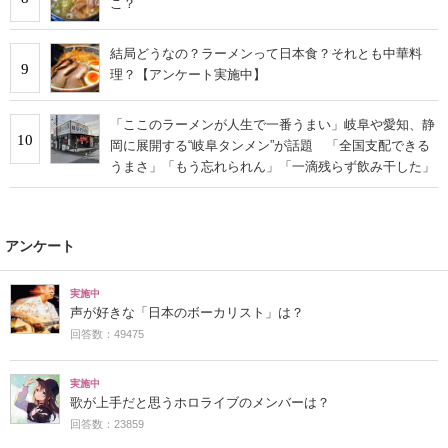
こ？
結局どうなの？ラーメンって日本食？それとも中華料
9
理？【アンケート実施中】
「ここのラーメンが人生で一番うまい」岐阜や愛知、静
10
岡に展開する“岐阜タンメン”が話題 「全国支配できる
うまさ」「もう忘れられん」「一滴残らず飲み干した」
アンケート
実施中
声が好きな「日本のボーカリスト」は？
回答数：49475
実施中
歌が上手だと思うホロライブのメンバーは？
回答数：23859