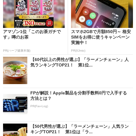
アマゾン1位「このお茶ガチで
スマホ2GBで月額850円～ 格安
す」噂のお茶
SIMをお得に使うキャンペーン
実施中！
PR(ハーブ健康本舗)
PR(IIJmio)
【60代以上の男性が選ぶ】「ラーメンチェーン」人
気ランキングTOP21！ 第1位...
FPが解説！Apple製品を分割手数料0円で入手する
方法とは？
PR(Fav-Log)
【50代男性が選ぶ】「ラーメンチェーン」人気ラン
キングTOP21！ 第1位は「ラ...