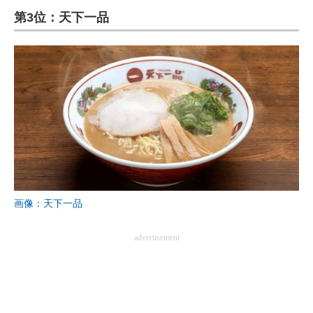
第3位：天下一品
ITの今と未来を見通す
スマホと通信の最新トレンド
進化するPCとデバイスの未来
好きが集まる 比べて選べる
ビジネスと働き方のヒント
AI活用のいまが分かる
画像：天下一品
企業ITのトレンドを詳説
advertisement
経営リーダーのコミュニティ
マーケ×ITの今がよく分かる
ITエンジニア向け専門サイト