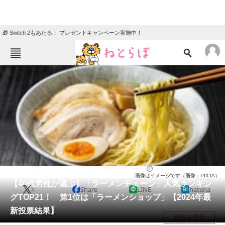
🎁 Switch 2もあたる！ プレゼントキャンペーン実施中！
ねとらぼメニュー
TOP
ニュース
エンタメ
クイズ
グルメ
地域
住まい
教育・育児
動物
リサーチ
ラーメン
2024/04/10 10:30（公開）
画像はイメージです（画像：PIXTA）
会員記事
【40代男性が選ぶ】「ラーメンチェーン」人気ランキン
X
Share
LINE
hatena
グTOP21！ 第1位は「ラーメンショップ」【2024年最
メディア
新投票結果】
目次を表示
注目記事を集めた総合ページ