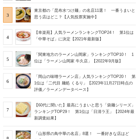
東京都の「昆布水つけ麺」の名店11選！ 一番うまいと
3
思う店はどこ？【人気投票実施中】
【幸楽苑】人気ラーメンランキングTOP24！ 第1位は
4
「中華そば」に決定【2021年最新版】
「関東地方のラーメン山岡家」ランキングTOP10！ 1
5
位は「ラーメン山岡家 牛久店」【2022年9月版】
「岡山の味噌ラーメン店」人気ランキングTOP20！ 第
6
1位は「二代目 麺処 くるり」【2023年11月27日時点の
評価／ラーメンデータベース】
【60代に聞いた】最高にうまいと思う「袋麺シリーズ」
7
ランキングTOP29！ 第1位は「日清ラ王」【2024年最
新調査結果】
「山形県の鳥中華の名店」8選！ 一番好きな店はど
8