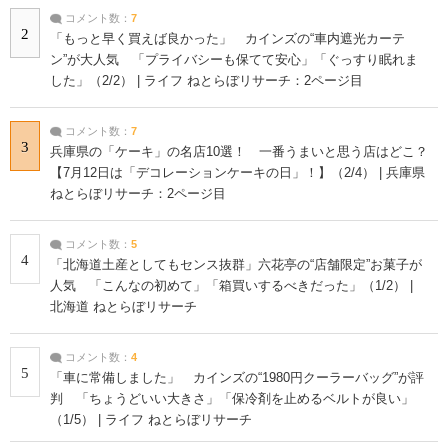
コメント数：
7
2
「もっと早く買えば良かった」 カインズの“車内遮光カーテ
ン”が大人気 「プライバシーも保てて安心」「ぐっすり眠れま
した」（2/2） | ライフ ねとらぼリサーチ：2ページ目
コメント数：
7
3
兵庫県の「ケーキ」の名店10選！ 一番うまいと思う店はどこ？
【7月12日は「デコレーションケーキの日」！】（2/4） | 兵庫県
ねとらぼリサーチ：2ページ目
コメント数：
5
4
「北海道土産としてもセンス抜群」六花亭の“店舗限定”お菓子が
人気 「こんなの初めて」「箱買いするべきだった」（1/2） |
北海道 ねとらぼリサーチ
コメント数：
4
5
「車に常備しました」 カインズの“1980円クーラーバッグ”が評
判 「ちょうどいい大きさ」「保冷剤を止めるベルトが良い」
（1/5） | ライフ ねとらぼリサーチ