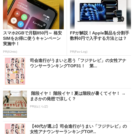
スマホ2GBで月額850円～ 格安
FPが解説！Apple製品を分割手
SIMをお得に使うキャンペーン
数料0円で入手する方法とは？
実施中！
PR(IIJmio)
PR(Fav-Log)
司会進行がうまいと思う「フジテレビ」の女性アナ
ウンサーランキングTOP31！ 第...
階段イヤ！ 階段イヤ！夏は階段が暑くてイヤ！ →
まさかの発想で涼しく？
PR(ねとらぼ)
【40代が選ぶ】司会進行がうまい「フジテレビ」の
女性アナウンサーランキングTOP...