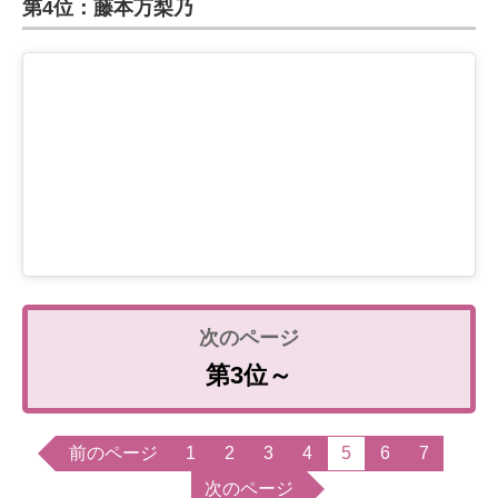
第4位：藤本万梨乃
第3位～
前のページ
1
2
3
4
5
6
7
次のページ