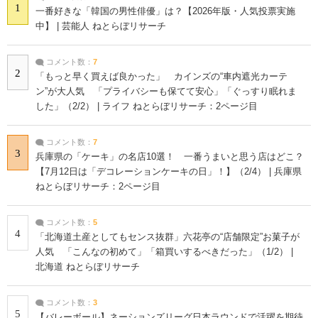
1
一番好きな「韓国の男性俳優」は？【2026年版・人気投票実施
中】 | 芸能人 ねとらぼリサーチ
コメント数：
7
2
「もっと早く買えば良かった」 カインズの“車内遮光カーテ
ン”が大人気 「プライバシーも保てて安心」「ぐっすり眠れま
した」（2/2） | ライフ ねとらぼリサーチ：2ページ目
コメント数：
7
3
兵庫県の「ケーキ」の名店10選！ 一番うまいと思う店はどこ？
【7月12日は「デコレーションケーキの日」！】（2/4） | 兵庫県
ねとらぼリサーチ：2ページ目
コメント数：
5
4
「北海道土産としてもセンス抜群」六花亭の“店舗限定”お菓子が
人気 「こんなの初めて」「箱買いするべきだった」（1/2） |
北海道 ねとらぼリサーチ
コメント数：
3
5
【バレーボール】ネーションズリーグ日本ラウンドで活躍を期待