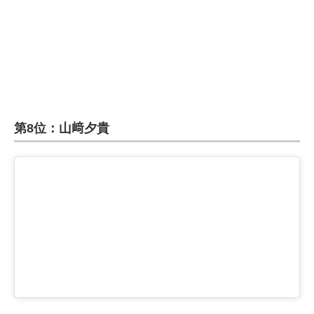
企業向けIT製品の総合サイト
IT製品の技術・比較・事例
製造業のIT導入・活用を支援
モノづくり技術者専門サイト
第8位：山﨑夕貴
エレクトロニクス専門サイト
電子設計の基本と応用
エネルギーの専門メディア
建設×テクノロジーの最前線
ちょっと気になるネットの話題