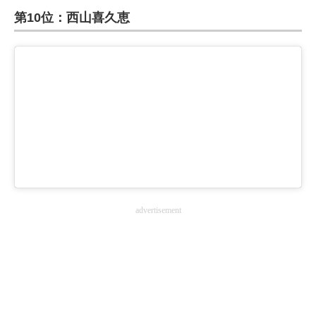
第10位：西山喜久恵
ITの今と未来を見通す
スマホと通信の最新トレンド
進化するPCとデバイスの未来
好きが集まる 比べて選べる
ビジネスと働き方のヒント
AI活用のいまが分かる
advertisement
企業ITのトレンドを詳説
経営リーダーのコミュニティ
マーケ×ITの今がよく分かる
ITエンジニア向け専門サイト