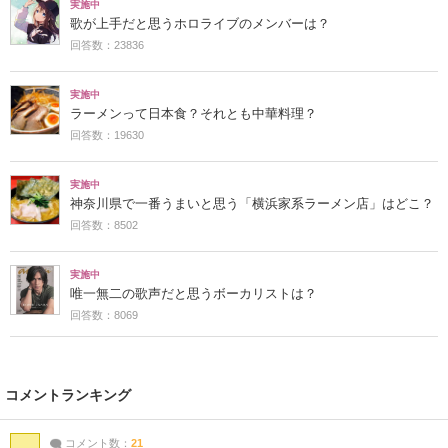
実施中
歌が上手だと思うホロライブのメンバーは？
回答数：23836
実施中
ラーメンって日本食？それとも中華料理？
回答数：19630
実施中
神奈川県で一番うまいと思う「横浜家系ラーメン店」はどこ？
回答数：8502
実施中
唯一無二の歌声だと思うボーカリストは？
回答数：8069
コメントランキング
コメント数：
21