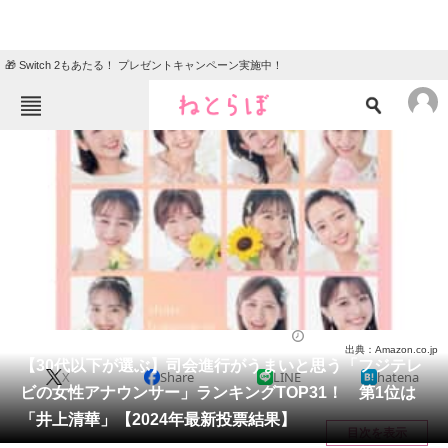
🎁 Switch 2もあたる！ プレゼントキャンペーン実施中！
ねとらぼメニュー
TOP
ニュース
エンタメ
クイズ
グルメ
地域
住まい
教育・育児
動物
リサーチ
アナウンサー
2024/04/10 18:50（公開）
出典：Amazon.co.jp
会員記事
【30代以下が選ぶ】司会進行がうまいと思う「フジテレ
X
Share
LINE
hatena
ビの女性アナウンサー」ランキングTOP31！ 第1位は
メディア
「井上清華」【2024年最新投票結果】
目次を表示
注目記事を集めた総合ページ